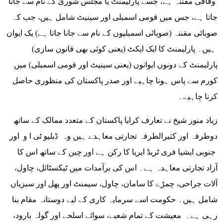
وفاقی مقننہ ہے، جسے پارلیمنٹ یا مجلس شوریٰ کے نام سے جانا
جاتا ہے، جس میں قومی اسمبلی اور سینیٹ شامل ہیں، جب کہ
صوبائی مقننہ (صوبائی اسمبلیوں کے نام سے جانا جاتا ہے) یک ایوان
ہیں۔ پارلیمنٹ کا ایک ایکٹ (یعنی کوئی بھی قانون سازی)
پارلیمنٹ کے دونوں ایوانوں (یعنی سینیٹ اور قومی اسمبلی) میں
کورم سے پاس ہونا چاہیے اور صدر پاکستان کی منظوری حاصل
کرنا چاہیے۔
زیاد منور شیخ نے تعارف کرایا پاکستان کے متعدد ممالک کے ساتھ
دوطرفہ اور کثیرالطرفہ تجارتی معاہدے ہیں وہ ڈبلیو ٹی ا و اور
جنوبی ایشیا فری ٹریڈ ایریا کا رکن ہے اور چین کے ساتھ اس کا
آزاد تجارتی معاہدہ ہے۔ اس کی برآمدات میں ٹیکسٹائل، چاول،
آلات جراحی، چمڑے کا سامان، چاول، سیمنٹ اور پھل اور سبزیاں
شامل ہیں۔ حکومت اسے سرمایہ کاری کے لیے دوستانہ مقام بنا
رہی ہے۔ معیشت کے تمام شعبے، سوائے اسلحے اور گولہ بارود،