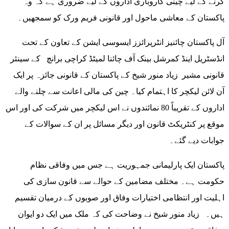
کرنے کے لیے چینی کاروباری اداروں کے لیے ضروری ہے کہ وہ
پاکستان کے معاشی ماحول اور قانونی فریم ورک کو سمجھیں۔
آل پاکستان چائنیز انٹرپرائزز ایسوسی ایشن کے تعاون کے تحت
انڈسٹریل اینڈ کمرشل بینک آف چائنا لمیٹڈ کراچی برانچ کے سینئر
قانونی مشیر زیاد منور شیخ کے پاکستان کے قانونی جائزہ پر ایک
آن لائن لیکچر کا اہتمام کیا۔ چین کی مالی اعانت سے چلنے والے
اداروں کے تقریباً 80 نمائندوں نے اس لیکچر میں شرکت کی اور اس
موقع پر کنٹریکٹ قانون اور دیگر مسائل پر ان کے سوالات کے
جوابات دیے گئے۔
پاکستان ایک پارلیمانی جمہوریت ہے جس میں وفاقی نظام
حکومت ہے۔ مختلف مضامین کے حوالے سے قانون سازی کی
اہلیت اور انتظامی اختیارات وفاق اور صوبوں کے درمیان تقسیم
ہیں۔ زیاد منور شیخ نے وضاحت کی کہ ملک میں ایک دو ایوان