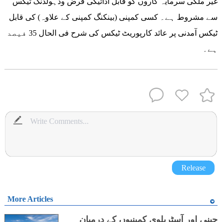
غیر ملکی سرمایہ کاروں کو قابل ادائیگی قرض ودہولڈنگ ٹیکس
سے مشروط ہے۔ کسی کمپنی (بینکنگ کمپنی کے علاوہ) کی قابل
ٹیکس آمدنی پر عائد کارپوریٹ ٹیکس کی شرح فی الحال 35 فیصد
ہے۔
Release
More Articles
چینی اور آسٹریلوی کمپنیوں کے درمیان