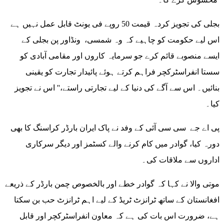
بجلی کی تجویز کردہ قیمت 50 روپے فی یونٹ قابل عمل نہیں ہے
اس لیے حکومت کو چاہیے کہ وہ شمسی، ونڈاور پن بجلی کے
ایسے منصوبے قائم کرے جو سرمایہ کاروں اور مقامی آبادی کو
سستا انفراسٹرکچر فراہم کرتے ہوئے پائیدار تجارت کو یقینی
بنائیں۔ اس سے آگے کی دنیا کے لیے تجارتی راستے،'' اس نے تجویز
کیا۔
پی اے جے سی سی آئی کے وفد نے پاک ایران بارڈر کراسنگ کا بھی
دورہ کیا، گوادر میں کام کرنے والے کسٹمز اور دیگر سرکاری
اداروں سے ملاقات کی۔
موتی والا نے کہا کہ گوادر خطے اور بالخصوص چمن بارڈر کے ذریعے
افغانستان کے ساتھ ٹرانزٹ ٹریڈ کے لیے اہم ٹرانزٹ حب بن سکتا
ہے، ضرورت اس بات کی ہے کہ معاون انفراسٹرکچر اور قابل