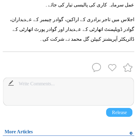
عمل سرمایہ کاری کی پالیسی تیار کی جائے۔
اجلاس میں تاجر برادری کے اراکین، گوادر چیمبر کے عہدیداران،
گوادر ڈویلپمنٹ اتھارٹی کے عہدیدار اور گوادر پورٹ اتھارٹی کے
ڈائریکٹر آپریشنز کیپٹن گل محمد نے شرکت کی۔
Release
More Articles