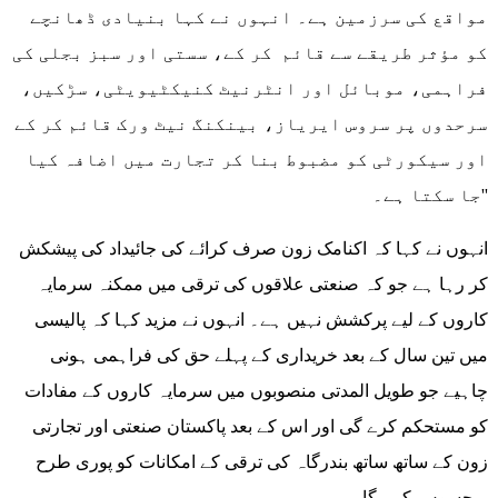
مواقع کی سرزمین ہے۔ انہوں نے کہا بنیادی ڈھانچے
کو مؤثر طریقے سے قائم کر کے، سستی اور سبز بجلی کی
فراہمی، موبائل اور انٹرنیٹ کنیکٹیویٹی، سڑکیں،
سرحدوں پر سروس ایریاز، بینکنگ نیٹ ورک قائم کر کے
اور سیکورٹی کو مضبوط بنا کر تجارت میں اضافہ کیا
جا سکتا ہے۔''
انہوں نے کہا کہ اکنامک زون صرف کرائے کی جائیداد کی پیشکش
کر رہا ہے جو کہ صنعتی علاقوں کی ترقی میں ممکنہ سرمایہ
کاروں کے لیے پرکشش نہیں ہے۔ انہوں نے مزید کہا کہ پالیسی
میں تین سال کے بعد خریداری کے پہلے حق کی فراہمی ہونی
چاہیے جو طویل المدتی منصوبوں میں سرمایہ کاروں کے مفادات
کو مستحکم کرے گی اور اس کے بعد پاکستان صنعتی اور تجارتی
زون کے ساتھ ساتھ بندرگاہ کی ترقی کے امکانات کو پوری طرح
محسوس کرے گا۔