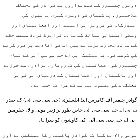
دونوں چیمبرز کے عہدیداروں نے گوادر کی مختلف
صلاحیتوں، پاکستان کی دوسری گہری پانیوں کی
بندرگاہ کی تزویراتی اہمیت اور افغانستان اور
وسطی ایشیائی ممالک کے ساتھ ٹرانزٹ ٹریڈ سمیت خطے
کے ساتھ تجارت بڑھانے میں اس کی افادیت پر غور کرنے
کی کوشش کی۔ یہ میٹنگ پی اے جے سی سی آئی کے تمام
چیمبرز کو افغانستان کی کاروباری برادری سے جوڑنے
اور پاکستان اور افغانستان کے درمیان بی ٹو بی
تعلقات کو مضبوط بنانے کے عزم کا حصہ ہے۔
گوادر چیمبر آف کامرس اینڈ انڈسٹری (جی سی سی آئی) کے صدر
نے پی اے جے سی سی آئی خاص طور پر زبیر موتی والا، چیئرمین
پی اے جے سی سی آئی کی کاوشوں کو سراہا۔
موتی والا نے کہا کہ گوادر پاکستان کا مستقبل ہے اور