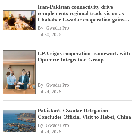
Iran-Pakistan connectivity drive
complements regional trade vision as
Chabahar-Gwadar cooperation gains
momentum alongside China's BRI
By 
Gwadar Pro
network
Jul 30, 2026
GPA signs cooperation framework with
Optimize Integration Group
By 
Gwadar Pro
Jul 24, 2026
Pakistan’s Gwadar Delegation
Concludes Official Visit to Hebei, China
By 
Gwadar Pro
Jul 24, 2026