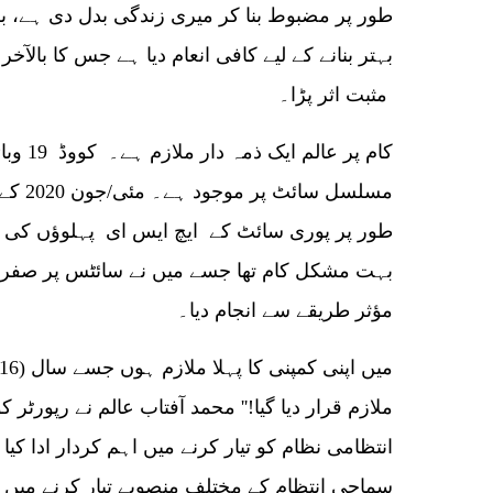
طور پر مضبوط بنا کر میری زندگی بدل دی ہے، ب
بہتر بنانے کے لیے کافی انعام دیا ہے جس کا بالآ
مثبت اثر پڑا۔
کام پر ع
مسلسل س
طور پر پوری سائٹ کے ایچ ایس ای پہلوؤں کی نگرا
بہت مشکل کام تھا جسے میں نے سائٹس پر صفر حا
مؤثر طریقے سے انجام دیا۔
ملازم قرار دیا گیا!'' محمد آفتاب عالم نے رپورٹر ک
انتظامی نظام کو تیار کرنے میں اہم کردار ادا کیا ک
سماجی انتظام کے مختلف منصوبے تیار کرنے میں