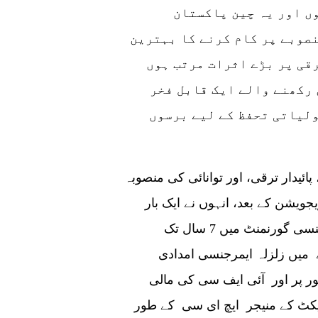
ں اور یہ چین پاکستان
نصوبے پر کام کرنے کا بہترین
قی پر بڑے اثرات مرتب ہوں
 رکھنے والے ایک قابل فخر
لیاتی تحفظ کے لیے برسوں
ئیدار ترقی، اور توانائی کی منصوبہ
یشن کے بعد، انہوں نے ایک بار
آزاد جموں و کشمیر کی انوائرمنٹ پروٹیکشن ایجنسی گورنمنٹ میں 7 سال تک
3 سال تک اے جے کے میں زلزلہ ایمرجنسی امدادی
ر پر اور آئی ایف سی کی مالی
پاور پروجیکٹ کے منیجر ایچ ای سی کے طور