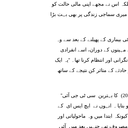
لکہ اس نے مجھے اپنی مالی حالت کو
خر میری سماجی زندگی پر بھی بہت بڑا
الم ایک ذمہ دار ملازم ہے۔ کووڈ 19 وبائی بیماری کے پھیلنے کے بعد سے وہ
ائٹ پر موجود ہے۔ مئی/جون 2020 کے مہینوں کے دوران، اسے انفرادی
نی اور انتظام کرنا تھا۔ ''یہ ایک
دثے کے متاثر کن نتیجے کے ساتھ
''میں اپنی کمپنی کا پہلا ملازم ہوں جسے سال (2016) کا بہترین سی ٹی جی آئی
و بتایا ہ انہوں نے ایچ ایس ای کے
یونکہ ابتدا میں وہ ماحولیاتی اور
 مصروف تھے جنہیں بعد میں آئی