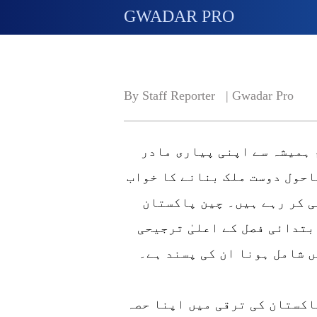
GWADAR PRO
By Staff Reporter   | 
Gwadar Pro
اسلام آ باد (گوادر پرو)محمد آفتاب عالم ہمیشہ سے اپنی پیاری مادر
احول دوست ملک بنانے کا خواب
ی کر رہے ہیں۔ چین پاکستان
بتدائی فصل کے اعلیٰ ترجیحی
ں شامل ہونا ان کی پسند ہے۔
اکستان کی ترقی میں اپنا حصہ