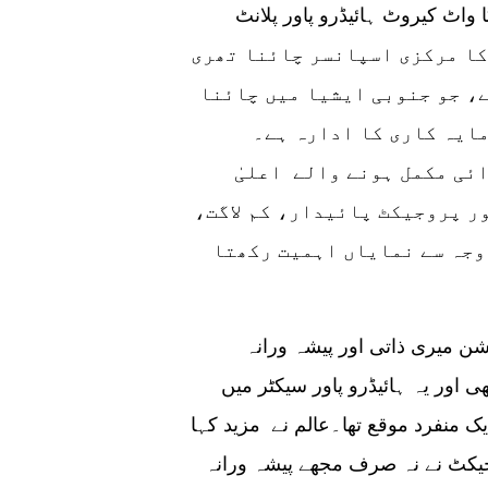
کیا گیا جو 720 میگا واٹ کیروٹ ہائیڈرو پاور پلانٹ (Karot HPP) کو
کا مرکزی اسپانسر چائنا تھری
، جو جنوبی ایشیا میں چائنا
مایہ کاری کا ادارہ ہے۔
ی مکمل ہونے والے اعلیٰ
ر پروجیکٹ پائیدار، کم لاگت،
وجہ سے نمایاں اہمیت رکھتا
کیروٹ ایچ پی پی کی طرف سے پیش کردہ پوزیشن میری ذاتی اور پیشہ ورانہ
 اور یہ ہائیڈرو پاور سیکٹر میں
 منفرد موقع تھا۔عالم نے مزید کہا
جیکٹ نے نہ صرف مجھے پیشہ ورانہ