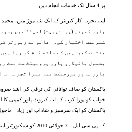
پر 4 سال تک خدمات انجام دیں۔
پاور کمپنی (پرائیویٹ) لمیٹڈ میں بطور 
شمولیت اختیار کی۔ عالم نے رپورٹر کو 
مختلف کمپنیوں کے ساتھ کام کر رہا ہوں 
بشمول ہائیڈرو پاور پروجیکٹ سے نمٹ رہ
پاور پاور پروجیکٹ میں میرا تجربہ بال
پاکستان کو صاف توانائی کی ترقی کی اشد ضرورت
خواب کو پورا کرنے کے لیے کیروٹ پاور کمپنی کا ان
پاکستان کو ایک سرسبز و شاداب اور زیادہ ماحول
کے پی سی ایل 31 جولائی 10