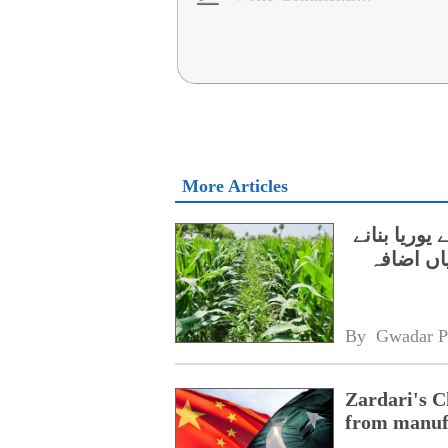
More Articles
ئلے سے یوریا بنانے
یاں اضافہ
By 
Gwadar P
Zardari's C
from manufa