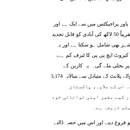
عالم نے کہا کیروٹ ہائیڈرو پاور پر وجیکٹ میگا پاور پراجیکٹس میں سے ایک ہے اور
یقینی طور پر بجلی کی قلت کو کم کرے گا اور تقریباً 50 لاکھ کی آبادی کو قابل تجدید
شہر بھی شامل ہو سکتا ہے اور یہ
 کیروٹ ایچ پی پی کا ٹیرف کم ہے،
پر بجلی ملے گی۔ یہ کاربن کے
اخراج کو بھی کم کرے گا کیونکہ کوئلے سے چلنے والے پلانٹ کے متبادل سے سالانہ 3,174
 اس کے علاوہ، پاکستان
ر کیے بغیر اپنی توانائی خود
لو ذریعہ ہے۔
کو فروغ دینے اور اس میں حصہ ڈالنے