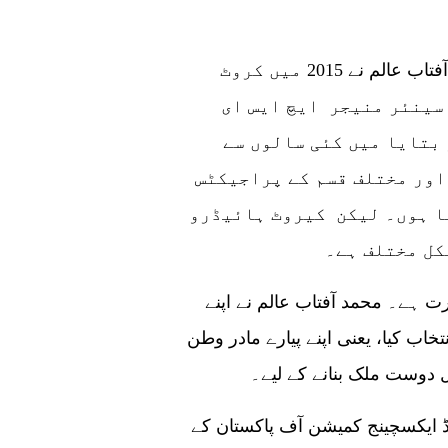
اپنے تجربہ کار کیریئر کے ایک نئے موڑ میں، محمد آفتاب عالم نے 2015 میں کروٹ
سینئر منیجر ایچ ایس ای
بتایا میں کئی سالوں سے
اور مختلف قسم کے پراجیکٹس
ا ہوں۔ لیکن کیروٹ ہائیڈرو
کل مختلف ہے۔
 ہے۔ محمد آفتاب عالم نے اپنے
تخاب کیا، یعنی اپنے پیارے مادر وطن
 دوست ملک بنانے کے لیے۔
20 کو سیکیورٹیز اینڈ ایکسچینج کمیشن آف پاکستان کے