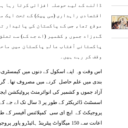
ڈالنے کے لیے حوصلہ افزائی کرتا رہا ہو
اقتصادی راہداری (سی پیک) کے تحت ایک م
موقع تھا، جس کے پاکستان کی پائیدار تر
گے،زاد جموں و کشمیر (اے جے کے) سے تعلق
پاکستانی آفتاب عالم پاکستان میں ماحو
وقف کر رہے ہیں۔
اس وقت وہ اپنے اسکول کے دنوں میں کیمسٹری، پا
بندی میں علم حاصل کرنے میں مصروف تھا۔ گریجو
اسسٹنٹ ڈائریکٹر کے طور پر 
پروجیکٹ کے ایچ ای سی کمپلائنس آفیسر کے طو
اعانت سے 150 میگاواٹ پیٹرینڈ ہائیڈرو 