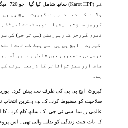
ساتھ شامل 
چلانے کا ذمہ دار ہے۔کیروٹ ایچ پی پی 
گورجز ساؤتھ ایشیا انویسٹمنٹ لمیٹڈ ہے
تھری گورجز کارپوریشن (سی ٹی جی) کی سر
کیروٹ ایچ پی پی سی پیک کے تحت ابتدائ
ترجیحی منصوبوں میں شامل ہے۔ رن آف ریو
صاف اور سبز توانائی کا ذریعہ ہونے کی 
ہے۔
صلاحیت کو مضبوط کرنے کے لیے بہترین انتخاب تھی
عالمی رہنما سی ٹی جی کے ساتھ کام کرنے کا ایک
کہ بات چیت زندگی کو بدلنے والی تھی۔ اس پرو