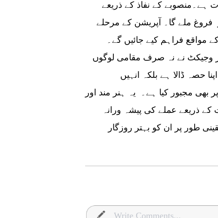
ت ہے۔منصوبے کے نفاذ کے ذریعے
 فروغ ملے گا۔ آپریشن کے مرحلے
 مواقع فراہم کیے جائیں گے۔
پر وجیکٹ نے نہ صرف مقامی لوگوں
نا حصہ ڈالا ہے بلکہ انہیں
بھی مجبور کیا ہے۔ یہ ہنر مند اور
ت کے ذریعے عملے کی پیشہ ورانہ
قینی طور پر ان کو بہتر روزگار