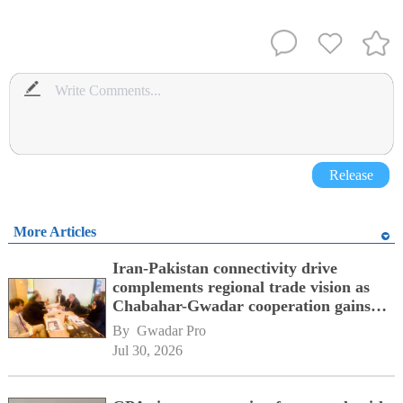
Release
More Articles
Iran-Pakistan connectivity drive
complements regional trade vision as
Chabahar-Gwadar cooperation gains
momentum alongside China's BRI
By 
Gwadar Pro
network
Jul 30, 2026