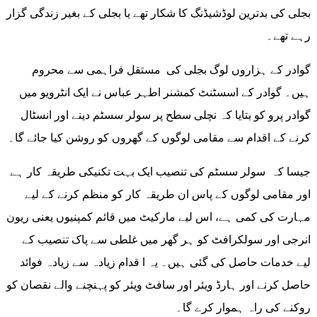
بجلی کی بدترین لوڈشیڈنگ کا شکار تھے یا بجلی کے بغیر زندگی گزار
رہے تھے۔
گوادر کے ہزاروں لوگ بجلی کی مستقل فراہمی سے محروم
ہیں۔ گوادر کے اسسٹنٹ کمشنر اطہر عباس نے ایک انٹرویو میں
گوادر پرو کو بتایا کہ نچلی سطح پر سولر سسٹم دینے اور انسٹال
کرنے کے اقدام سے مقامی لوگوں کے گھروں کو روشن کیا جائے گا۔
جیسا کہ سولر سسٹم کی تنصیب ایک بہت تکنیکی طریقہ کار ہے
اور مقامی لوگوں کے پاس ان طریقہ کار کو منظم کرنے کے لیے
مہارت کی کمی ہے، اس لیے مارکیٹ میں قائم کمپنیوں یعنی ریون
انرجی اور سولکرافٹ کو ہر گھر میں غلطی سے پاک تنصیب کے
لیے خدمات حاصل کی گئی ہیں۔ یہ ا قدام زیادہ سے زیادہ فوائد
حاصل کرنے اور ہارڈ ویئر اور سافٹ ویئر کو پہنچنے والے نقصان کو
روکنے کی راہ ہموار کرے گا۔