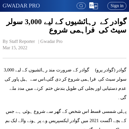
GWADAR PRO
Sign in
گوادر کے رہائشیوں کے لیے 3,000 سولر
سیٹ کی فراہمی شروع
By Staff Reporter   | 
Gwadar Pro
Mar 15, 2022
گوادر (گوادر پرو) گوادر کے ضرورت مند رہائشیوں کے لیے 3,000
سولر سیٹ کی فراہمی شروع کر دی گئی،اس سے ہیل پاور کی
عدم دستیابی اور بجلی کی طویل بندش ختم کرنے میں مدد ملے
گی۔
پہلی شمسی قسط اس شخص کے گھر سے شروع ہوئی ہے جس
کے بچے اگست 2021 میں گوادر ایکسپریس وے پر ہونے والے ایک بم