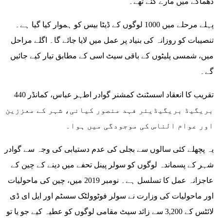
دھماکے میں مارے گئے تھے۔
پہلے مرحلے میں 1000 لوگوں کے ڈیٹا بیس کو ہموار کیا گیا ہے۔
تنصیبات کو روزانہ کی بنیاد پر عمل میں لایا جائے گا۔ اگلے مراحل
میں، شمسی پلیٹوں کے باقی سیٹ اسی کے مطابق تیار کیے جائیں
گے۔
تقریب کا انعقاد اسسٹنٹ کمشنر گوادر اطہر عباس، کمانڈر 440
بریگیڈ بریگیڈیئر فہد منصور کیانی، شہر کے معززین
اور عوام الناس کی موجودگی میں ہوا۔
یہ پچھلے کئی سالوں سے بجلی کی عدم دستیابی کی وجہ سے گوادر
شہر کے پسماندہ لوگوں کو سولر پینل تحفے میں دینے کے چین کے
عاجزانہ عمل کا تسلسل ہے۔ نومبر 2019 میں، چین کی ماحولیات
اور ماحولیات کی وزارت نے سولر فوٹوولٹک سسٹم اور ایل ای ڈی
لائٹس کے 3,200 سے زائد سیٹ مقامی لوگوں کو عطیہ کیے جو یا تو