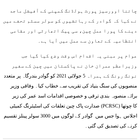
چائنا اوورسیز پورٹ ہولڈنگ کمپنی کے آفیشل ماجد
نے کہا کہ گوادر کے رہائشیوں کو سولر سسٹم تحفے میں
دینے کا پورا عمل چین، سی پیک اتھارٹی اور مقامی
انتظامیہ کے تعاون سے عمل میں آیا ہے۔
عوام پر مبنی یہ اقدام اس وقت وضع کیا گیا جب
وزیراعظم عمران خان نے پاکستان میں چین کے سفیر
نونگ رونگ کے ہمراہ 5 جولائی 2021 کو گوادر بندرگاہ پر متعدد
منصوبوں کی سنگ بنیاد کی تقریب سے خطاب کیا۔ وفاقی وزیر
برائے منصوبہ بندی ترقی و خصوصی اقدامات اسد عمر کی زیر
صدارت پاک چین تعلقات کی اسٹیئرنگ کمیٹی (PCRSC) کا چوتھا
اجلاس ہوا جس میں گوادر کے لوگوں میں 3000 سولر پینلز تقسیم
کرنے کی تصدیق کی گئی۔