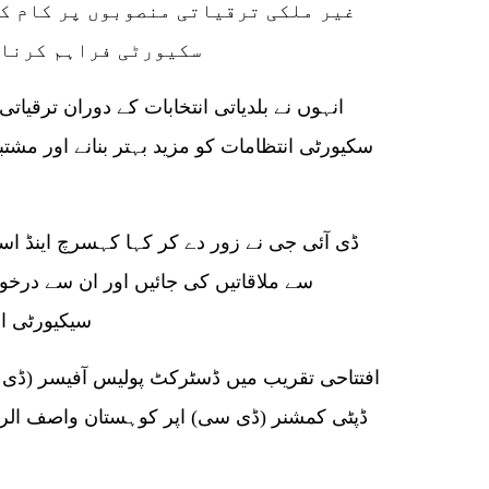
غیر ملکی ترقیاتی منصوبوں پر کام کر
سکیورٹی فراہم کرنا 
انہوں نے بلدیاتی انتخابات کے دوران ترقیا
سکیورٹی انتظامات کو مزید بہتر بنانے اور مشت
ڈی آئی جی نے زور دے کر کہا کہسرچ اینڈ اسٹ
سے ملاقاتیں کی جائیں اور ان سے درخو
سیکیورٹی افسران کو بتائے بغیر حرکت نہ کریں۔
افتتاحی تقریب میں ڈسٹرکٹ پولیس آفیسر (ڈی پ
ڈپٹی کمشنر (ڈی سی) اپر کوہستان واصف الرح