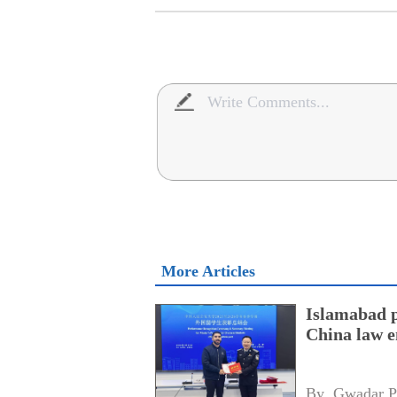
More Articles
Islamabad po
China law 
By 
Gwadar P