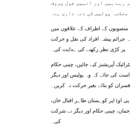
 رہے ہیں اور انہیں فول پروف
محکمہ پولیس کی ذمہ داری ہے۔
تی منصوبوں کے اطراف کے علاقوں میں
بہ جرائم پیشہ افراد کی نقل و حرکت
پر کڑی نظر رکھنے کی ہدایت کی۔
رائیک آپریشنز کیے جائیں، چینی حکام
است کی جائے کہ وہ پولیس اور دیگر
ی او) اپر کوہستان طاہر اقبال خان،
مان، چینی حکام اور دیگر نے شرکت
کی۔