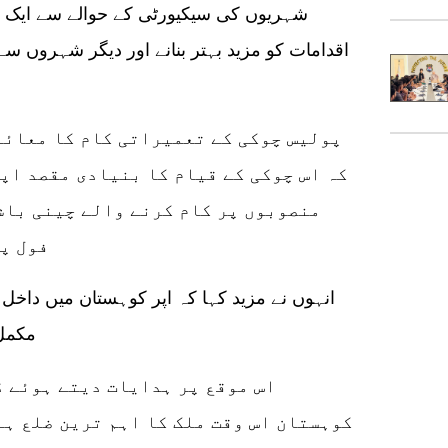
شہریوں کی سیکیورٹی کے حوالے سے ایک 
اقدامات کو مزید بہتر بنانے اور دیگر شہروں سے
پولیس چوکی کے تعمیراتی کام کا معائنہ
کہ اس چوکی کے قیام کا بنیادی مقصد اپ
منصوبوں پر کام کرنے والے چینی باش
فول پ
انہوں نے مزید کہا کہ اپر کوہستان میں داخ
مکمل 
اس موقع پر ہدایات دیتے ہوئے ڈ
کوہستان اس وقت ملک کا اہم ترین ضلع ہے