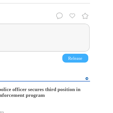
Release
lice officer secures third position in
enforcement program
ro