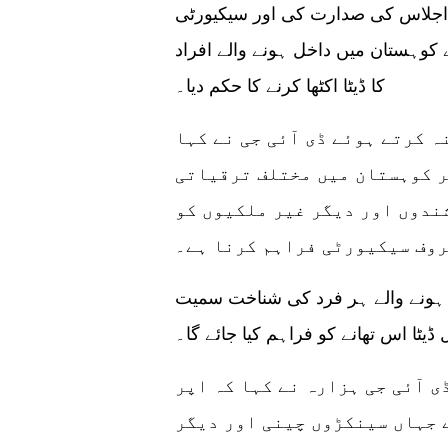
اجلاس کی صدارت کی اور سیکیورٹی
 کوہستان میں داخل ہونے والے افراد
کا ڈیٹا اکٹھا کرنے کا حکم دیا۔
 کرتے ہوئے ڈی آئی جی نے کہا
ر کوہستان میں مختلف ترقیاتی
ندوں اور دیگر غیر ملکیوں کو
روف سیکیورٹی فراہم کرنا ہے۔
ل ہونے والے ہر فرد کی شناخت سمیت
ڈیٹا اس تھانے کو فراہم کیا جائے گا۔
ی آئی جی ہزارہ نے کہا کہ اپر
 جہاں سینکڑوں چینی اور دیگر