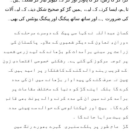
تاہم، ایسا کرنے کے لیے، ہمیں گڑ کو صحیح شکل دینے کے لیے آلات
کی ضرورت ہے اور ساتھ ساتھ پیکنگ اور پیکنگ یونٹس کی بھی۔
کسان عبداللہ نے کہا سی پیک کے دوسرے مرحلے کے
دوران، تعاون کے دیگر شعبوں کے علاوہ پاکستان کی
زراعت پر مبنی برآمدات کو بڑھانے کے لیے زرعی شعبے
پر توجہ مرکوز کی گئی ہے۔ رشکئی خصوصی اقتصادی زون
کے قریب رہنے والے گنے کے کاشتکار پر امید ہیں کہ
چین نہ صرف گنے کی پیداوار بڑھانے میں ان کی مدد
کرے گا بلکہ اپنے گڑ کو دنیا کے مختلف مقامات پر
برآمد کرنے میں ان کی مدد کرنے والے یونٹ بھی قائم
کرے گا۔ بیج اور ٹیکنالوجی کے حوالے سے چینی مدد
کو بہت سراہا جائے گا ۔
گڑ عام طور پر ہلکے سنہری گہرے بھورے رنگ میں