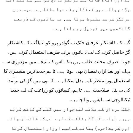
بڑے پیالے میں ٹھنڈا ہونے دیا جاتا ہے۔ جیسے ہی
مرتکز شربت مضبوط ہوتا ہے، یہ ہاتھوں کے ذریعے
گانٹھوں میں تبدیل ہو جاتا ہے۔
گنے کے کاشتکار عرفان خٹک نے گوادر پرو کو بتایاگنے کے کاشتکار
گڑ حاصل کرنے کے لیے دہائیوں پرانے طریقے استعمال کرتے ہیں،
جو نہ صرف محنت طلب ہیں بلکہ اس کے نتیجے میں مزدوری سے
پہلے اور بعد ازاں نقصان بھی ہوتا ہے۔ تاہم جدید ترین مشینری کا
استعمال پورا منظر نامہ بدل سکتا ہے۔ کے پی میں گڑ کی برآمد
کی بے پناہ صلاحیت ہے۔ تاہم، کسانوں کو زراعت کے لیے جدید
ٹیکنالوجی سے لیس ہونا چاہیے۔
خٹک مردان کے علاقے لندخوار میں گنے کی کاشت کرتے
ہیں۔ زیادہ تر گڑ بنانے کے لیے اس کا خاندان چائے
اور شربت (جوس) بنانے کے لیے اوزار استعمال کرتا