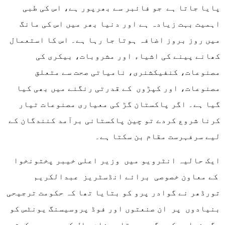
پایا جاتا ہے جو فائبر سے بھرپور ہے، اس کی طبی
اہمیت بہت زیادہ ہے اور دنیا بھر میں اس کی مانگ
میں روز بروز اضافہ ہوتا جا رہا ہے۔ اس کا استعمال
کھانے پینے کی اشیاء اور مشروبات، بیکری کی
مصنوعات، کنفیکشنری، نامیاتی صحت سے متعلق
مصنوعات، اور کپڑوں کے قدرتی رنگنے میں بھی کیا
گیا ہے۔ اگر پاکستان گڑ کی معیاری مصنوعات تیار
کرنا شروع کردے تو چین پاکستانی برآمد کنندگان کے
لیے سرفہرست مقام بن سکتا ہے۔
ایک حالیہ انٹرویو میں وزیر اعلی خیبر پختونخوا
کے معاون خصوصی برائے انڈسٹریز عبدالکریم
تورڈھر نے گوادر پرو کو بتایا تھا کہ حکومت ترجیحی
بنیادوں پر ان صنعتوں اور فوڈ پروسیسنگ یونٹس کو
جگہ فراہم کرے گی جو مقامی خام مال کو پروسیس کرتے