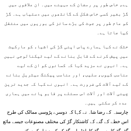
ہے، خاص طور پر رمضان کے مہینے میں۔ ان علاقوں میں
گڑ بغیر کسی خاص شکل کے گانٹھوں میں دستیاب ہے۔ گڑ
کو عام طور پر جوٹ کی بڑے سائز کی بوریوں میں منتقل
کیا جاتا ہے۔
خٹک نے کہا ہمارے پاس اپنی گڑ کی اشیاء کو مارکیٹ
میں پیش کرنے کے قابل بنانے کے لیے ٹیکنالوجی نہیں
ہے۔ انہوں نے مزید کہا کہ کسانوں کو ان کے لیے
مناسب کیوب، سلیب، اور مناسب پیکنگ میٹریل بنانے
کے لیے آلات کی ضرورت ہے۔ انہوں نے کہا کہ جدید ترین
چینی آلات اور آلات اس مسئلے پر قابو پانے میں ہماری
مدد کر سکتی ہیں۔
چارسدہ کے رضا شاہ نے کہا کہ دوسرے پڑوسی ممالک کی طرح
اس خطے کے گنے کے کاشتکار گڑ کی مختلف مصنوعات جیسے مائع
گڑ، گڑ کا رس، گڑ کا پاؤڈر اور گڑ کے کیوبز تیار کر سکتے ہیں۔