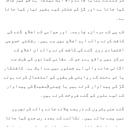
کیا جاتا ہے اور گڑ کو فلٹر کیے بغیر تیار کیا جاتا
ہے۔
کے پی کے مردان، چارسدہ اور صوابی کے اضلاع گنے کی
کاشت کرنے والے اہم اضلاع میں سے ہیں۔ رشکئی خسوصی
اقتصادی زون گنے کی کاشت کرنے والے ان اضلاع کے
مرکز میں واقع ہے، جو کہ مقامی کسانوں کی طرف سے
اگائی جانے والی اہم فصلوں میں سے ایک ہے۔ کاشتکار
یا تو محنت کے روایتی طریقوں کو استعمال کرتے ہوئے
گڑ کی پیداوار کرتے ہیں یا چینی (سفید) کی پیداوار
کے لیے ملوں کو گنے فروخت کرتے ہیں۔
گنے جنریٹروں کے ذریعے چلائے جانے والے کرنچروں
میں پسے جاتے ہیں۔ نکالنے کے بعد، رس جمع کیا جاتا
ہے اور ابالا جاتا ہے. مرتکز مائع کو مٹی سے بنے ایک