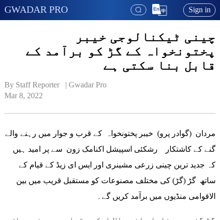
GWADAR PRO
Sign in
چینی ٹیکنالوجی خیبر
پختونخواہ کے گڑ کو برآمد کے
قابل بنا سکتی ہے
By Staff Reporter   | 
Gwadar Pro
Mar 8, 2022
مردان (گوادر پرو) خیبر پختونخواہ کے قرب و جوار میں رہنے والے
گنے کے کاشتکار رشکئی اسپیشل اکنامک زون سے پر امید ہیں
کہ جدید ترین چینی زرعی مشینری اور ایس ای زیڈ کے قیام کے
ساتھ گڑ (گڑ) کی مختلف مصنوعات کو مستقبل قریب میں بین
الاقوامی منڈیوں میں برآمد کریں گے۔
گڑ گنے سے بنایا جانے والا ایک میٹھا ہے جو غیر صاف