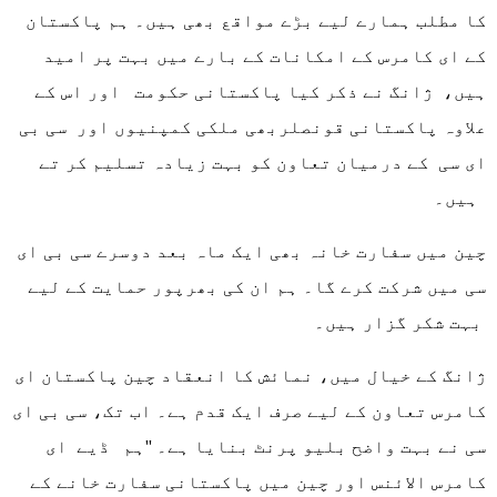
کا مطلب ہمارے لیے بڑے مواقع بھی ہیں۔ ہم پاکستان
کے ای کامرس کے امکانات کے بارے میں بہت پر امید
ہیں، ژانگ نے ذکر کیا پاکستانی حکومت اور اس کے
علاوہ پاکستانی قونصلربھی ملکی کمپنیوں اور سی بی
ای سی کے درمیان تعاون کو بہت زیادہ تسلیم کر تے
ہیں۔
چین میں سفارت خانہ بھی ایک ماہ بعد دوسرے سی بی ای
سی میں شرکت کرے گا۔ ہم ان کی بھرپور حمایت کے لیے
بہت شکر گزار ہیں۔
ژانگ کے خیال میں، نمائش کا انعقاد چین پاکستان ای
کامرس تعاون کے لیے صرف ایک قدم ہے۔ اب تک، سی بی ای
سی نے بہت واضح بلیو پرنٹ بنایا ہے۔ ''ہم ڈیے ای
کامرس الائنس اور چین میں پاکستانی سفارت خانے کے