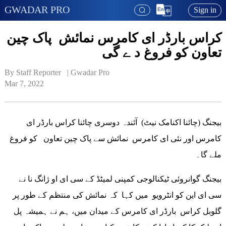
GWADAR PRO
Sign in
کراس بارڈر ای کامرس نمائش پاک چین
تعاون کو فروغ د ے گی
By Staff Reporter   | 
Gwadar Pro
Mar 7, 2022
بیجنگ (چائنا اکنامک نیٹ) آئندہ دوسری چائنا کراس بارڈر ای
کامرس اور نئی ای کامرس نمائش سے پاک چین تعاون کو فروغ
ملے گا۔
بیجنگ گوانروئی ٹیکنالوجی کمپنی لمیٹڈ کے سی ای او ژانگ نا نے
سی ای این کو انٹرویو میں کہا کہ نمائش کی منتظم کے طور پر
گلوبل کراس بارڈر ای کامرس کے میدان میں، ہم نے ہمیشہ پل