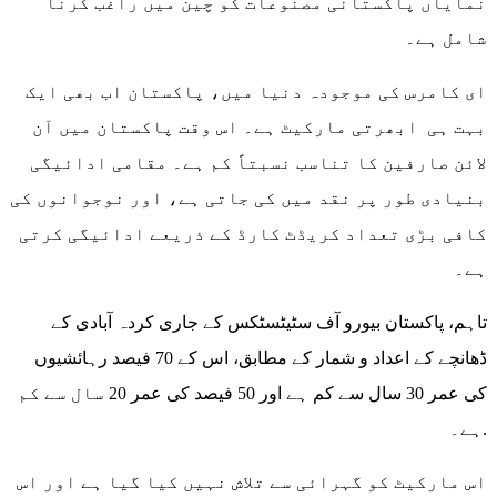
نمایاں پاکستانی مصنوعات کو چین میں راغب کرنا
شامل ہے۔
ای کامرس کی موجودہ دنیا میں، پاکستان اب بھی ایک
بہت ہی ابھرتی مارکیٹ ہے۔ اس وقت پاکستان میں آن
لائن صارفین کا تناسب نسبتاً کم ہے۔ مقامی ادائیگی
بنیادی طور پر نقد میں کی جاتی ہے، اور نوجوانوں کی
کافی بڑی تعداد کریڈٹ کارڈ کے ذریعے ادائیگی کرتی
ہے۔
تاہم، پاکستان بیورو آف سٹیٹسٹکس کے جاری کردہ آبادی کے
ڈھانچے کے اعداد و شمار کے مطابق، اس کے 70 فیصد رہائشیوں
کی عمر 30 سال سے کم ہے اور 50 فیصد کی عمر 20 سال سے کم
ہے۔.
اس مارکیٹ کو گہرائی سے تلاش نہیں کیا گیا ہے اور اس