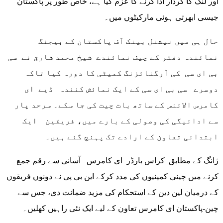
اور لنک کا کردار ادا کرنے کا عزم کیا ہے، خاص طور پر پاکستان
جیسی ابھرتی ہوئی مارکیٹوں میں۔
حال ہی میں نیشنل بینک آف پاکستان کے بیجنگ
نمائندہ دفتر کے چیف نمائندے شیخ محمد شارق نے سی
بی ای سی کی آرگنائزنگ کمیٹی کا دورہ کیا تاکہ
دوسرے سی بی ای سی کے ایک نمائش کنندہ ڈیے ای
کامرس الائنس کے ساتھ بات چیت کی جا سکے۔ سرحد پار
سے ادائیگی کی وصولی کے بارے میں، فریقین ایک
ابتدائی تعاون کے ارادے تک پہنچ گئے ہیں۔
ژانگ کے مطابق کراس بارڈر ای کامرس آسانی سے رقم جمع
کرنے میں چینی کمپنیوں کی مدد کرکے این بی پی نے دونوں فریقوں
کے درمیان لین دین کے استحکام کی مزید ضمانت دی، جس سے
چین-پاکستان ای کامرس تعاون کے لیے ایک نئی راہیں کھلیں۔