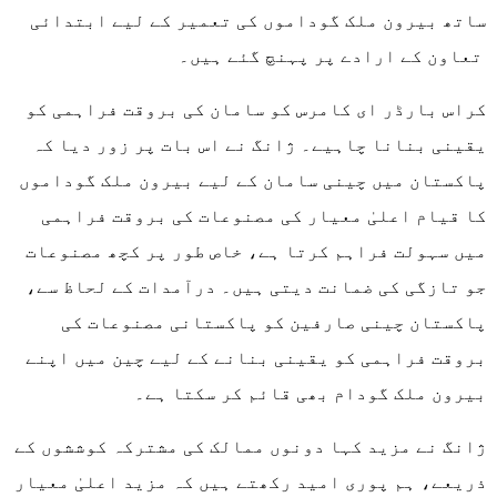
ساتھ بیرون ملک گوداموں کی تعمیر کے لیے ابتدائی
تعاون کے ارادے پر پہنچ گئے ہیں۔
کراس بارڈر ای کامرس کو سامان کی بروقت فراہمی کو
یقینی بنانا چاہیے۔ ژانگ نے اس بات پر زور دیا کہ
پاکستان میں چینی سامان کے لیے بیرون ملک گوداموں
کا قیام اعلیٰ معیار کی مصنوعات کی بروقت فراہمی
میں سہولت فراہم کرتا ہے، خاص طور پر کچھ مصنوعات
جو تازگی کی ضمانت دیتی ہیں۔ درآمدات کے لحاظ سے،
پاکستان چینی صارفین کو پاکستانی مصنوعات کی
بروقت فراہمی کو یقینی بنانے کے لیے چین میں اپنے
بیرون ملک گودام بھی قائم کر سکتا ہے۔
ژانگ نے مزید کہا دونوں ممالک کی مشترکہ کوششوں کے
ذریعے، ہم پوری امید رکھتے ہیں کہ مزید اعلیٰ معیار