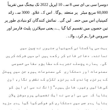
دوسرا سی بی ای سی 8 سے 10 اپریل 2022 تک بیجنگ میں تقریباً
60,000 مربع میٹر پر منعقد ہوگا۔ اس کے علاوہ 3000 سے زائد
کمپنیاں اس میں حصہ لیں گی۔ نمائش کنندگان کو بنیادی طور پر
تین حصوں میں تقسیم کیا گیا ہے، یعنی سپلائرز، پلیٹ فارمز اور
سروس فراہم کرنے والے۔
بہت سی پاکستانی کمپنیاں جنہوں نے چین میں
نمائندہ دفاتر قائم کر رکھے ہیں اس میں شرکت کریں
گی۔ ہمارے پچھلے تجربے کے مطابق، مقامی خصوصی
مصنوعات اور دستکاری کی مصنوعات ہیں، جن میں پیتل
کے برتن، چاندی کے برتن، لکڑی کے نقش و نگار، اون
کی شالیں وغیرہ شامل ہیں،'' ژانگ نے سی ای این کو
بتایا کہ سی بی ای سی نے ایک تفصیلی پروموشن پلان
بنایا ہے، جس میں دستکاری کو فوکس کیا گیا ہے، مزید