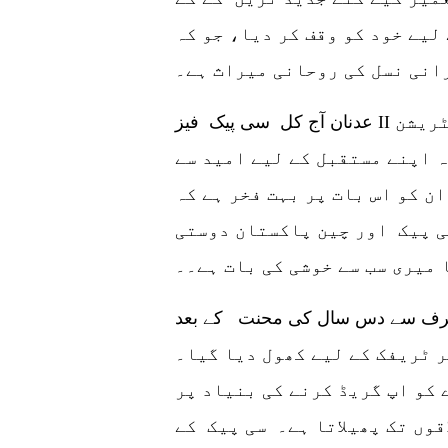
لیے خود کو وقف کر دیا، جو کہ
عدنان آج کل سی پیک فیز II حویلیاں تھاکوٹ پروجیکٹ میں ایڈمنسٹریشن
ہ اپنے مستقبل کے لیے امید سے
ن کو اس بات پر بہت فخر ہے کہ
ی پیک اور چین پاکستان دوستی
 میری سب سے خوشی کی بات ہے۔۔
 طرف سے دس سال کی محنت کے بعد
باضابطہ طور پر ٹریفک کے لیے کھول دیا گیا۔
 کو اپ گریڈ کرنے کی بنیاد پر
قوں تک پھیلاتا ہے۔ سی پیک کے