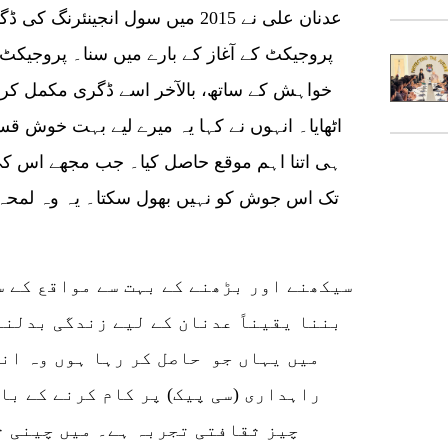
خواہش کے ساتھ، بالآخر اسے ڈگری مکمل کرنے
اٹھایا۔ انہوں نے کہا یہ میرے لیے بہت خوش ق
ہی اتنا اہم موقع حاصل کیا۔ جب مجھے اس ک
تک اس جوش کو نہیں بھول سکتا۔ یہ وہ لمحہ 
سیکھنے اور بڑھنے کے بہت سے مواقع کے س
بننا یقیناً عدنان کے لیے زندگی بدلنے
میں یہاں جو حاصل کر رہا ہوں وہ ان
راہداری (سی پیک) پر کام کرنے کے با
چیز ثقافتی تجربہ ہے۔ میں چینی ث