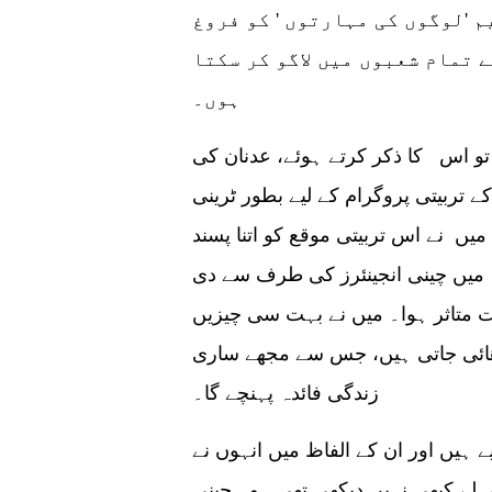
 'لوگوں کی مہارتوں ' کو فروغ
 تمام شعبوں میں لاگو کر سکتا
ہوں۔
و اس کا ذکر کرتے ہوئے، عدنان کی
ضح تھی۔عدنان نے کہا میں نے 2 ماہ کے تربیتی پروگرام کے لیے بطور ٹرینی
یں نے اس تربیتی موقع کو اتنا پسند
 کی شفٹ کی۔ میں چینی انجینئرز کی طرف سے دی
 متاثر ہوا۔ میں نے بہت سی چیزیں
ھائی جاتی ہیں، جس سے مجھے ساری
زندگی فائدہ پہنچے گا۔
 ابھی 2.5 سال مکمل کیے ہیں اور ان کے الفاظ میں انہوں نے
ہلے کبھی نہیں دیکھی تھی۔ وہ چینی