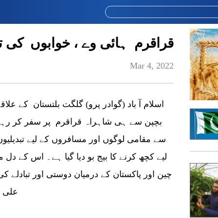
قراقرم ہائی وے ، خوابوں کی تع
Mar 4, 2022
بچپن سے ہی شاہراہ قراقرم پر سفر کر رہے 
سے مقامی لوگوں اور مسافروں کے لیے تبدیلیو
لیے کچھ کرنے کا بیج بو دیا گیا ہے۔ اس کے د
چین اور پاکستان کے درمیان دوستی اور تبادلے 
علی ک