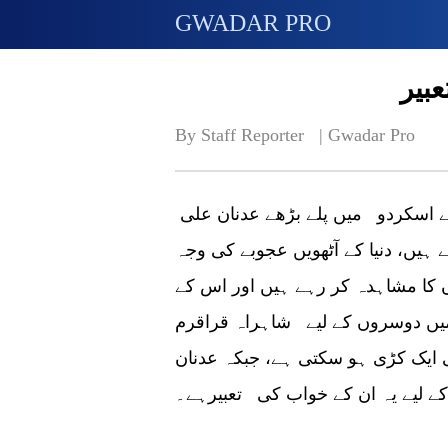
GWADAR PRO
بیر
By Staff Reporter   | 
Gwadar Pro
اسلام آ باد (گوادر پرو) گلگت بلتستان کے علاقے اسکردو میں پلے بڑھے عدنان علی
ہیں، دنیا کے آٹھویں عجوبے کی وجہ
ں کا مشاہدہ کر رہے ہیں اور اس کے
ل میں دوسروں کے لیے شاہراہ قراقرم
کی ایک کڑی ہو سکتی ہے، جبکہ عدنان
ے لیے یہ ان کے خواب کی تعبیرہے۔