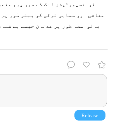
ٹرانسپورٹیشن لنک کے طور پر، منصو
معاشی اور سماجی ترقی کو بہتر طور پر 
بالواسطہ طور پر عدنان جیسے بے شمار
Release