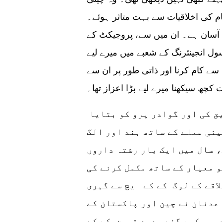
 کی اخلاقیات سے بہت متاثر ہوئے۔
ت آسان ہے۔ ان میں سے، پروجیکٹ کے
ل انجینئرنگ کے شعبے میں میرے لیے
ے کام کرنا اور ذاتی طور پر ان سے
 کچھ سیکھنا میرے لیے بڑا اعزاز تھا۔
وانگ بین کیان نے عدنان کے کام کی توثیق کی اور گوادر پرو کو بتایا
ینی عملے کے ساتھ بند اور الگ
، سال میں ایک بار رشتہ داروں
و معیار کے ساتھ مکمل کرنے کی
لاقے کے لوگ کے کے ایچ سے گہری
عدنان نے چین اور پاکستان کے
میر کیے گئے جدید ترین کے کے