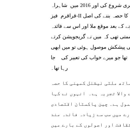
عدنان علی نے 2015 میں سول انجینئرنگ کی ڈگری شروع کی اور 2016 میں شاہراہ
قراقرم فیز-II پروجیکٹ کے آغاز کے بارے میں سنا۔ پروجیکٹ کا حصہ بننے کی اصل
 کے بعد موقع ملا اور اس سے فائدہ
سمتی تھی کہ میں نے گریجویشن کرتے
ی پیشکش موصول ہوئی تو میں ابھی
تھا جو میرے خواب کی تعبیر کی جا
رہا تھا۔
اتھ ملٹی نیشنل کمپنی کا حصہ
 والا تجربہ ہے۔ انہوں نے کہا
مول ہے۔ چین پاکستان اقتصادی
رے میں سب سے زیادہ فائدہ مند
قافت اور اصولوں کے بارے میں