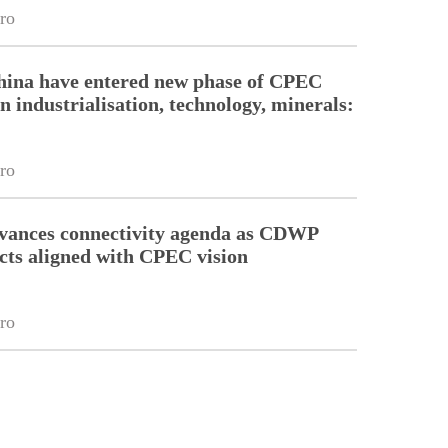
ro
hina have entered new phase of CPEC
n industrialisation, technology, minerals:
ro
dvances connectivity agenda as CDWP
ects aligned with CPEC vision
ro