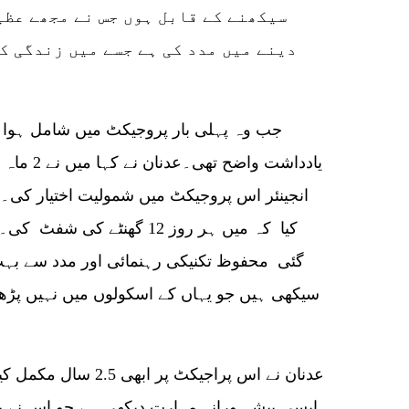
سیکھنے کے قابل ہوں جس نے مجھے عظیم
دینے میں مدد کی ہے جسے میں زندگی کے
جب وہ پہلی بار پروجیکٹ میں شامل ہوا ت
یادداشت وا
انجینئر اس پروجیکٹ میں شمولیت اختیار کی۔ م
کیا کہ میں ہر روز 12 گھنٹے
گئی محفوظ تکنیکی رہنمائی اور مدد سے بہت
سیکھی ہیں جو یہاں کے اسکولوں میں نہیں پڑ
عدنان نے اس پراجیکٹ پر
ایسی پیشہ ورانہ مہارت دیکھی ہے جو اس نے پ