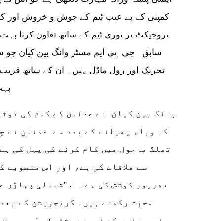
کمپنی کے بے عیب ٹیم کے جوش و خروش اور کام
پروجیکٹ پر پوری ٹیم کے ساتھ تعاون کرنا بہ
سابق جی پی ایم مسٹر وانگ بین کیان جو سو
تحریک اور رول ماڈل ہیں۔ ان کے ساتھ قریب س
بہت
کہ وباء پھیلنے کے بعد سے عدنان نے چ
تھلگ ماحول میں کام کرنے کی پہل کی ہے
سے ملاقات کی ہے، اور اس منصوبے ک
بھرپور کوشش کی ہے۔ ا. ''شمالی پہاڑی ع
محبت رکھتے ہیں۔ گریجویشن کے بعد 
نوجوانوں کے ذریعے مشترکہ طور پر تع