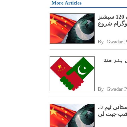
More Articles
پنجاب کے اسپیشل پروٹیکشن یونٹ کے لیے 120 سیشنز
روگرام شروع
By 
Gwadar P
میں ہنر مند
By 
Gwadar P
تانی ٹیم نے
شپ جیت لی