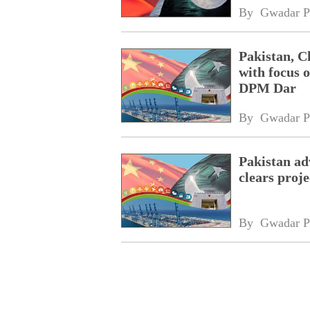
By 
Gwadar P
Pakistan, C
with focus o
DPM Dar
By 
Gwadar P
Pakistan a
clears proj
By 
Gwadar P