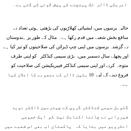
امریکی ڈالر تک پہنچنے کی پیش گوئی کی گئی ہے۔
حالیہ برسوں میں، ایشیائی کھلاڑیوں کی بڑھتی ہوئی تعداد نے
منافع بخش شعبے میں قدم رکھا ہے۔ مثال کے طور پر ہندوستان
نے گزشتہ برسوں میں اپنی چپ ڈیزائن کی صلاحیتوں کو تیز کیا ہے
اور پچھلے سال دسمبر میں، بڑی سیمی کنڈکٹر کو اپنی طرف
متوجہ کرنے اور اپنی سیمی کنڈکٹر فیبریکیشن کی صلاحیت کو
فروغ دینے کے لیے 10 بلین ڈالر کے منصوبے کا اعلان کیا
ہے۔
گلوبل سیمی کنڈکٹر گروپ کے چیئرمین ڈاکٹر نوید
شیروانی نے چائنا اکنامک نیٹ کو ایک خصوصی
انٹرویو میں بتایا کہ پاکستان اب بھی اس شعبے میں