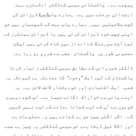
پیچھے ہے۔ پاکستانی سیمی کنڈکٹر انڈسٹری بہت
ابتدائی مرحلے میں ہے۔ ہمارے پاس(چپ) ڈیزائن کی
کچھ صلاحیتیں ہیں۔ ہمارے پاس بہت کم کمپنیاں ہیں جو
اپنی چپس خود ڈیزائن کرتی ہیں یا ڈیزائن سینٹرز کے
لیے آؤٹ سورسنگ کے انداز میں کام کرتی ہیں لیکن
مجموعی طور پر پاکستان صفر سے شروع ہو رہا ہے۔
ڈاکٹر شیروانی کے مطابق سیمی کنڈکٹرز تیار کرنا
پاکستان کے لیے ایک ''وجود'' کا معاملہ ہے کیونکہ یہ
شعبہ ایک اقتصادی اور خودمختار لائف لائن ہے۔ یہ
اپنے پانی سے خواراک اگانے جیسا ہے۔ آپ کچھ دوسری
قوموں سے آپ کے لیے کھانا بنانے کے لیے نہیں کہیں
گے۔ اگر اگلی چیز جو ہم کھاتے ہیں وہ معلومات ہے
اور اگلا تیل ڈیٹا ہے، تو سیمی کنڈکٹر وہ چیز ہے جسے
آپ ڈیٹا استعمال کرنے اور سسٹم کو منتقل کرنے کے