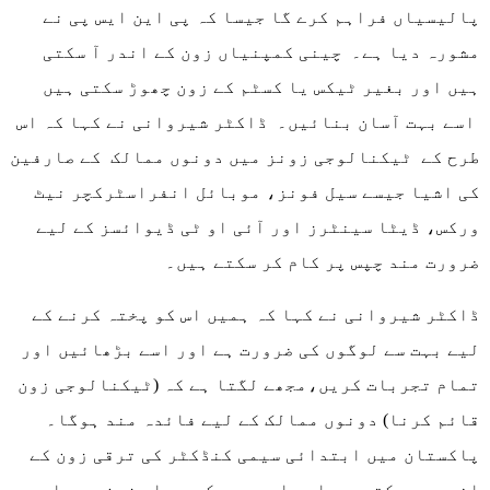
پالیسیاں فراہم کرے گا جیسا کہ پی این ایس پی نے
مشورہ دیا ہے۔ چینی کمپنیاں زون کے اندر آ سکتی
ہیں اور بغیر ٹیکس یا کسٹم کے زون چھوڑ سکتی ہیں
اسے بہت آسان بنائیں۔ ڈاکٹر شیروانی نے کہا کہ اس
طرح کے ٹیکنالوجی زونز میں دونوں ممالک کے صارفین
کی اشیا جیسے سیل فونز، موبائل انفراسٹرکچر نیٹ
ورکس، ڈیٹا سینٹرز اور آئی او ٹی ڈیوائسز کے لیے
ضرورت مند چپس پر کام کر سکتے ہیں۔
ڈاکٹر شیروانی نے کہا کہ ہمیں اس کو پختہ کرنے کے
لیے بہت سے لوگوں کی ضرورت ہے اور اسے بڑھائیں اور
تمام تجربات کریں،مجھے لگتا ہے کہ (ٹیکنالوجی زون
قائم کرنا) دونوں ممالک کے لیے فائدہ مند ہوگا۔
پاکستان میں ابتدائی سیمی کنڈکٹر کی ترقی زون کے
اندر ہو سکتی ہے اور امید ہے کہ ہم اس زون سے باہر