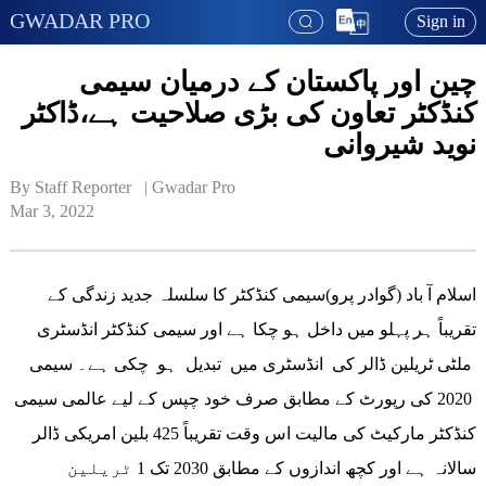
GWADAR PRO
Sign in
چین اور پاکستان کے درمیان سیمی
کنڈکٹر تعاون کی بڑی صلاحیت ہے،ڈاکٹر
نوید شیروانی
By Staff Reporter   | 
Gwadar Pro
Mar 3, 2022
اسلام آ باد (گوادر پرو)سیمی کنڈکٹر کا سلسلہ جدید زندگی کے
تقریباً ہر پہلو میں داخل ہو چکا ہے اور سیمی کنڈکٹر انڈسٹری
ملٹی ٹریلین ڈالر کی انڈسٹری میں تبدیل ہو چکی ہے۔ سیمی
2020 کی رپورٹ کے مطابق صرف خود چپس کے لیے عالمی سیمی
کنڈکٹر مارکیٹ کی مالیت اس وقت تقریباً 425 بلین امریکی ڈالر
سالانہ ہے اور کچھ اندازوں کے مطابق 2030 تک 1 ٹریلین