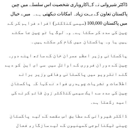
ڈاکٹر شیروانی نے کہاکاروباری شخصیت اس سلسلے میں چین
پاکستان تعاون کے بہت زیادہ امکانات دیکھتی ہے۔ میرے خیال
میں پاکستان 100,000 (سیمی کنڈکٹر) افراد فراہم کر کے
چین کی مدد کر سکتا ہے۔ وہ لوگ یا تو چین جا سکتے
ہیں یا وہ پاکستان میں کام کر سکتے ہیں۔
پاکستانی وزیر اعظم عمران خان کے ساتھ اپنے دورہ
چین کے دوران فروری کے اوائل میں سی ای این کو دیے
گئے انٹرویو میں پاکستانی وفاقی وزیر برائے
اطلاعات و نشریات چوہدری فواد نے کہا کہ پاکستان
چین کی مدد سے ایک سیمی کنڈکٹر زون قائم کرنے کی
امید رکھتا ہے۔
ڈاکٹر شیروانی کے مطابق اس مقصد کے لیے پاکستان
چینی ٹیکنالوجی کمپنیوں کے لیے سازگار، فعال