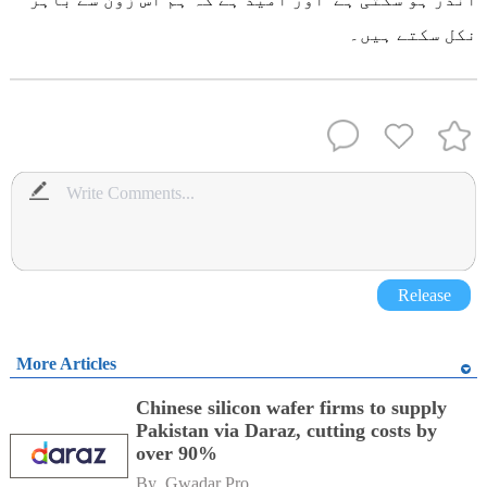
نکل سکتے ہیں۔
Release
More Articles
Chinese silicon wafer firms to supply
Pakistan via Daraz, cutting costs by
over 90%
By 
Gwadar Pro