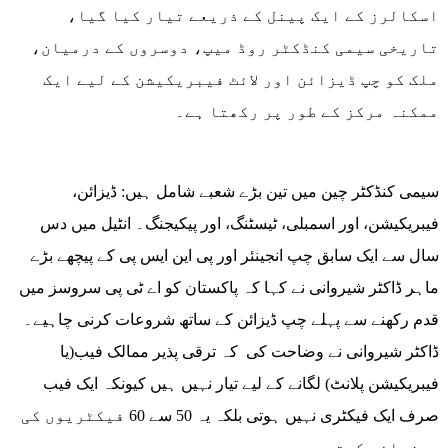
اسکالرز کے ایک پینل کے ذریعے تیار کیا گیا،
تاریخی سیمی کنڈکٹر روڈ میپ، دوسروں کے درمیان،
ملک کو چپ ڈیزائن اور لائٹ فیبریکیشن کے لیے ایک
ممکنہ مرکز کے طور پر رکھتا ہے۔
سیمی کنڈکٹر چین میں تین بڑے شعبے شامل ہیں: ڈیزائن،
فیبریکیشن، اور اسمبلی، ٹیسٹنگ، اور پیکیجنگ۔ انٹیل میں دس
سال سے ایک سابق چپ انجینئر اور پی این ایس پی کے پیچھے بڑے
ماہر ڈاکٹر شیروانی نے کہا کہ پاکستان کو اے ٹی پی سروسز میں
قدم رکھنے سے پہلے چپ ڈیزائن کے ساتھ شروعات کرنی چاہیے۔
ڈاکٹر شیروانی نے وضاحت کی کہ ترقی پذیر ممالک فیب(یا
فیبریکیشن پلانٹ) لگانے کے لیے تیار نہیں ہیں کیونکہ ایک فیب
صرف ایک فیکٹری نہیں ہوتی بلکہ یہ 50 سے 60 فیکٹریوں کی
میزبانی کرتی ہے۔