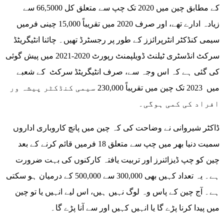
کے مطابق چین میں 2020 تک چپ سے متعلق کل 66,5000 سے
زیادہ ادارے تھے، اور صرف 2020 میں تقریباً 15,000 چینی فرمیں
سیمی کنڈکٹر انٹرپرائزز کے طور پر رجسٹرڈ تھیں۔ چائنا انٹیگریٹڈ
سرکٹ انڈسٹری ٹیلنٹ ڈویلپمنٹ رپورٹ 2020-2021 میں پیش گوئی
کی گئی ہے کہ اس وجہ سے، صرف انٹیگریٹڈ سرکٹ کے شعبے
میں 2023 تک چین میں تقریباً 230,000 سیمی کنڈکٹر پیشہ ور
افراد کی کمی ہوگی۔
ڈاکٹر شیروانی نے وضاحت کی کہ چین میں پانچ کاروباری اداروں
سمیت دنیا بھر میں چپ سے متعلق 18 فرمیں قائم کرنے کے بعد
چین کو چپ ڈیزائنرز اور تربیت یافتہ کارکنوں کی بہت ضرورت
ہے۔ یہ تعداد کہیں بھی 300,000 سے 500,000 کے درمیان ہو سکتی
ہے۔ آج چین کے پاس وہ لوگ نہیں ہیں، اس لیے انہیں یا تو چین
میں پیدا کرنا پڑے گا یا انہیں کہیں اور سے آنا پڑے گا۔