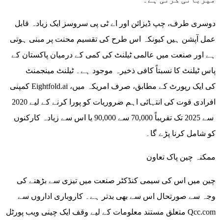
دوسری طرف، چپ ڈیزائن اور اے ٹی پی سروسز ایک زیادہ قابل
عمل آپشن ہیں کیونکہ اس طرح کی تقسیم محنت پر مبنی ہوتی
ہے اور صنعت میں عالمی ٹیلنٹ کی کمی کے درمیان پاکستان کے
پاس ٹیلنٹ کا نسبتاً کافی ذخیرہ موجود ہے۔ ٹیلنٹ مینجمنٹ
کمپنی Eightfold.ai کی ایک رپورٹ کے مطابق، صرف امریکہ میں،
افرادی قوت کی انتہائی اہم ضروریات کو پورا کرنے کے لیے 2020
سے 2025 تک تقریباً 70,000 سے 90,000 یا اس سے زیادہ کارکنوں
کو شامل کرنا پڑے گا۔
ممکنہ چین پاک تعاون
چین میں اس کی سیمی کنڈکٹر صنعت میں تیزی سے بڑھنے کی
وجہ سے صورتحال اس سے بھی بدتر ہے۔ کاروباری اداروں سے
متعلق مستند معلومات کے لیے وقف ایک چینی ویب پورٹل Qcc.com