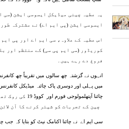
یہ عطیہ چینی میڈیکل ایسوسی ایشن (سی ا
ایسوسی ایشن (پی ایم اے) نے مشترکہ طور 
اس عطیہ کے علاوہ، سی ایم اے اور پی ایم
کوریڈور (سی ایم پی سی) کے منتظم اور بل
فروغ دے رہے ہیں۔
انہوں نے گزشتہ چھ سالوں میں تقریباً چھ کانفرنس
میں پہلی اور دوسری پاک چائنہ میڈیکل کانفرنس، پ
چائنا آپتھلمولوجی فو
چین کے تجربات کو شیئر کرنے کا آن لائن سمپوزیم شامل ہیں۔