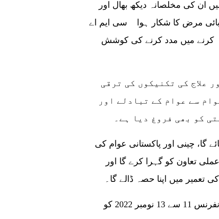
 ان کی مخلصانہ دیکھ بھال اور
ائی مرض کا شکار ہوا سی ایم اے
یہ کرنے میں مدد کرنے کی کوشش
ر علاج کی تکنیکوں کی ترقی
وام سے عوام کے تبادلے اور
ی کو بھی فروغ دیا ہے۔
ے گا، چینی اور پاکستانی عوام کی
ملی تعاون کو گہرا کرے گا اور
 تعمیر میں اپنا حصہ ڈالے گا۔
سی ایم اے کے مطابق تیسری پاک چین میڈیکل کانفرنس 11 سے 13 نومبر 2022 کو