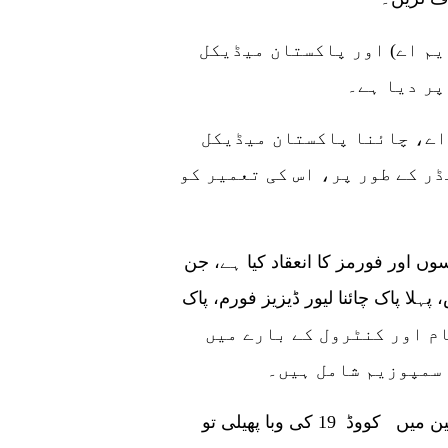
یم اے) اور پاکستان میڈیکل
پر دیا ہے۔
 اے، چائنا پاکستان میڈیکل
ڈر کے طور پر، اس کی تعمیر کو
وں اور فورمز کا انعقاد کیا ہے، جن
ہلا پاک چائنا لیور ڈیزیز فورم، پاک
رم اور کووڈ 19 کی روک تھام اور کنٹرول کے بارے میں
سی ایم اے نے چائنا اکنامک نیٹ کو بتایا کہ جب چین میں کووڈ 19 کی وبا پھیلی تو