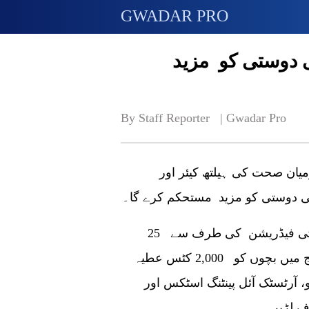
GWADAR PRO
ی دوستی کو مزید
By Staff Reporter   | 
Gwadar Pro
بیجنگ (چائنا اکنامک نیٹ) پاکستان اور چین کے درمیان صحت کی ہیلتھ کیئر اور
یتی دوستی کو مزید مستحکم کرے گا۔
لاہور میں چین کے قونصلیٹ جنرل نے چائنا چیریٹی فیڈریشن کی طرف سے 25
دسمبر 2021 کو لاہور کے ایس او ایس چلڈرن ولیج میں بچوں کو 2,000 کٹس عطیہ
آرٹسٹک آئل پینٹنگ اسٹکس اور