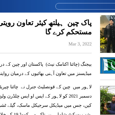
پاک چین ہیلتھ کیئر تعاون رویت
مستحکم کرے گا
Mar 3, 2022
میڈیسنز میں تعاون آہنی بھائیوں کے درمیان روا
کیں، جس میں میڈیکل سرجیکل ماسک، گیلے ٹشو، 
شپ بسکٹ شامل ہیں تاکہ وہ کووڈ 19 کے خلاف لڑیں۔