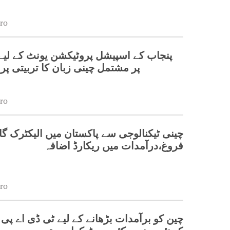
ro
پر مشتمل چینی زبان کا تربیتی پ
ro
چینی ٹیکنالوجی سے پاکستان میں الیکٹرک گا
فروغ،درآمدات میں ریکارڈ اضافہ
ro
چین کو برآمدات بڑھانے کے لیے ٹی ڈی اے پی