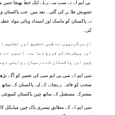
پی ایم اے نے سب سے پہلے ایک خط بھیجا جس میں
تشویش ظاہر کی گئی۔ بعد میں جب پاکستان وب
نے پاکستان کو ماسک اور انسداد وبائی مواد عط
کی۔
ان سرگرمیوں نے طبی تحقیق اور تشخیص او
اور پیشرفت کو فروغ دیا ہے۔ انہوں نے ع
چین اور پاکستان کے درمیان روایتی دوست
سی ایم اے سی پی ایم سی کی تعمیر کو آگے بڑھائ
صحت کو فائدہ پہنچانے کے لیے پاکستان کے ساتھ ع
مشترکہ مستقبل کے ساتھ چین پاکستان کمیونٹی کی