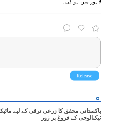
لاہور میں ہو گی۔
Release
پاکستانی محقق کا زرعی ترقی کے لیے مائیک
ٹیکنالوجی کے فروغ پر زور