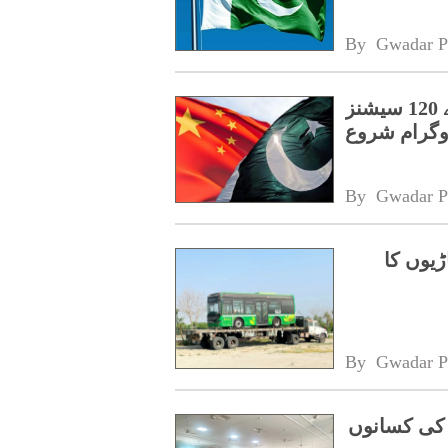
By 
Gwadar P
پنجاب کے اسپیشل پروٹیکشن یونٹ کے لیے 120 سیشنز
روگرام شروع
By 
Gwadar P
ڑیوں کا
By 
Gwadar P
 کی کسانوں