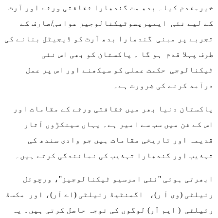
خیرمقدم کیا۔ بدھ مت گندھارا ثقافتی ورثے اور آرٹ
کے لیے نئی ایمپریسوٹیکنالوجیز عوامی/صارف کے
تجربے پر مبنی گندھارا بدھ آرٹ کو ڈیجیٹل بنانے کی
طرف پہلا قدم ہو گا ۔ پاکستان کو بھی اس نئی
ٹیکنالوجی حکمت عملی کو سیکھنے اور اس پر عمل
درآمد کرنے کی ضرورت ہے۔
پاکستان دنیا بھر میں ثقافتی ورثے کے مقامات اور
اس کے فن میں سب سے امیر ہے۔ یہاں سینکڑوں آثار
قدیمہ اور تاریخی مقامات ہیں جو وادی سندھ کی
تہذیب اور گندھارا تہذیب کی نمائندگی کرتے ہیں۔
ابھرتی ہوئی ''نئی امرسیو ٹیکنالوجیز''، ورچوئل
رئیلٹی (وی آ ر)، اگمنٹیڈ رئیلٹی (اے آر)، اور مکسڈ
رئیلٹی ( ایم آر) لوگوں کی توجہ حاصل کرتی ہیں۔ یہ