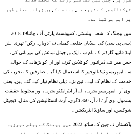
ٹیکنالوجی کے ذریعے پہلے سے کہیں زیادہ عملی طور
پر اہم ہو گیا ہے۔
2018-19میں بیجنگ کے شعبہ پبلسٹی، کمیونسٹ پارٹی آف چائنا
(سی پی سی) کی ہیڈیان ضلعی کمیٹی نے ''دوبارہ رکن'' تھری ہلز
اینڈ فائیو گارڈنز کے نام سے ایک ورچوئل نمائش کی میزبانی کی،
جس میں نئے ڈیزائنوں کو تلاش کرنے اور ان کو بڑھانے کے حوالے
سے ایمپریسو ٹیکنالوجیز کا استعمال کیا گیا۔ صارفین کے تجربے کی
خدمت کے نظام کے لیے۔ تین بڑے ذیلی نظام تیار کیے گئے ہیں، یعنی
وی آر ایمپریسو تجربہ، اے آر انٹرایکٹو تجربہ، اور مخلوط حقیقت
بشمول وی آر / اے آر، 360 ڈگری، آرٹ انسٹالیشن کی مثال، ڈیجیٹل
شوکیس، اور ساؤنڈ انٹریکشن۔
پاکستان نے چین کے ساتھ 2022 میں بیجنگ کے پیلس میوزیم
میں گندھارا آرٹ کی نمائش کے انعقاد کے حوالے سے