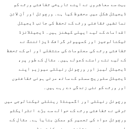
بہت سے معاشروں نے اپنے تاریخی ثقافتی ورثے کو
ڈیجیٹل شکل میں محفوظ کیا ہے۔ ورچوئل اور آن لائن
نمائشیں ثقافتی ورثے کے تحفظ کی جانب ڈیجیٹل
اقدامات کے لیے ایپلی کیشنز ہیں۔ ڈیجیٹلائزڈ
ٹیکنالوجیز اور کمپیوٹر گرافک ڈیزائننگ نے
ثقافتی ورثے کی معلومات کی منتقلی اور اس کے تحفظ
کے لیے نئے راستے کھولے ہیں۔ مثال کے طور پر،
ڈیجیٹل لیبز اور ورچوئل رئیلٹی میوزیم اپنے
ڈیجیٹل سٹوریج سسٹم کے ساتھ مرتی ہوئی ثقافتوں
اور ورثے کو نئی زندگی دے رہے ہیں۔
ورچوئل رئیلٹی اور اگمینٹڈ ریئلٹی ٹیکنالوجی میں
ترقی نے ثقافتی ورثے کے حوالے سے بڑے انٹرایکٹو
ورچوئل مواد کی تعمیر کو ممکن بنایا ہے۔ مثال کے
طور پر، چین میں ثقافتی ورثے کا تحفظ جدید