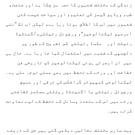
زندگی کے مختلف شعبوں کا حصہ بن چکا ہے اور صنعت،
طب، ویڈیو گیمز کی تعلیم، اور سیاحت جیسے کئی
شعبوں میں اس کا اطلاق ہوتا رہا ہے، لیکن اب تک ''نئی
امرسیو ٹیکنالوجیز''، ورچوئل رئیلٹی،آگمنٹیڈ
رئیلٹ اور مکسڈ رئیلٹی کو تفریح کے طور پر
دلچسپی کے شعبے میں استعمال کیا جا رہا ہے۔ حال ہی
میں ان ابھرتی ہوئی ٹیکنالوجیز کو تاریخی فن
ثقافت اور ورثے کے تحفظ میں بھی عملی توجہ ملی ہے۔
ٹیکنالوجی کمپیوٹر گرافکس کی ترقی اور عمیق
ورچوئل رئیلٹی یا اگمینٹڈ ریئلٹی سسٹمز ثقافتی
ورثے میں اس کے متعدد وسائل کے تحفظ کے لیے معاونت
کرتے ہیں۔
بہت ساری مختلف مثالیں دیکھی گئی ہیں جن کے ذریعے