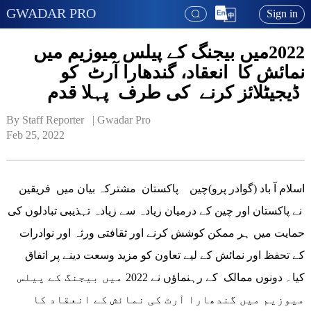
GWADAR PRO
Sign in
2022میں بیجنگ کے پیلس میوزیم میں
نمائش کا انعقاد، گندھارا آرٹ کو
ڈیجیٹلائز کرنے کی طرف پہلا قدم
By Staff Reporter   | 
Gwadar Pro
Feb 25, 2022
اسلام آ باد (گوادر پرو)چین پاکستان مشترکہ بیان میں فریقین
نے پاکستان اور چین کے درمیان زیادہ سے زیادہ تہذیبی تبادلوں کی
حمایت میں ہر ممکن کوشش کرنے اور ثقافتی ورثہ اور نوادرات
کے تحفظ اور نمائش کے لیے تعاون کو مزید وسعت دینے پر اتفاق
کیا۔ دونوں ممالک کے رہنماؤں نے 2022 میں بیجنگ کے پیلس
میوزیم میں گندھارا آرٹ کی نمائش کے انعقاد کا