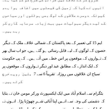
انہوں نے کہا کہ زمین کی قیمتوں میں اضافہ ہوا ہے،
کیونکہ دوسرے علاقوں کے لوگ بھی ہوٹلوں اور سیاحوں
کے لیے دیگر سہولیات میں بہت زیادہ سرمایہ کاری کر
رہے ہیں۔
ایم 15 کی تعمیر کے بعد پاکستان کے شمالی علاقے ملک کے دیگر
حصوں کے لوگوں کے لیے قابل رسائی ہو گئے ہیں، جو اب سال بھر
کے تہواروں کے موقعوں پر اس خطے میں آتے ہیں۔ کے پی حکومت
کے ایک اندازے کے مطابق عید اور دیگر تہواروں کے موقعوں پر
سیاح ان علاقوں میں روزانہ تقریباً 6 سے 7 بلین روپے خرچ
کرتے ہیں۔
بٹگرام سے اسلام آباد میں ایک ایکسپورٹ ورکر مومن خان نے بتایا
کہ دشمنی کی وجہ سے انہیں اپنا آبائی شہر چھوڑنا پڑا۔ انہوں نے
کہا کہ صورتحال اب بہتر ہو رہی ہے کیونکہ ایم 15 موٹر وے