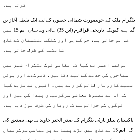
کرتا ہے۔
بٹگرام ملک کے خوبصورت شمالی حصوں کے لیے ایک نقطہ آغاز بن
گیا ہے، کیونکہ تاریخی قراقرم (این 35) ہائی وے یہاں ایم 15 میں
ضم ہو جاتی ہے، جو کے پی اور گلگت بلتستان کے ضلع
شانگلہ کی طرف جاتی ہے۔
پولیس افسر نے کہا کہ مقامی لوگ بٹگرام شہر میں
سیاحوں کی خدمت کے لیے دکانیں، کھوکھے اور ہوٹل
سمیت کاروبار قائم کر رہے ہیں۔ انہوں نے مزید کہا
کہ اس نے مضبوط معاشی سرگرمیاں پیدا کی ہیں اور
لوگوں کو جرائم سے کاروبار کی طرف موڑ دیا ہے۔
پاکستان پیپلز پارٹی بٹگرام کے صدر الحتر جاوید نے بھی تصدیق کی
کہ ایم 15 نے ضلع میں بڑے پیمانے پر معاشی سرگرمیاں
شروع کر کے علاقے میں جرائم کی شرح کو کم کیا ہے۔