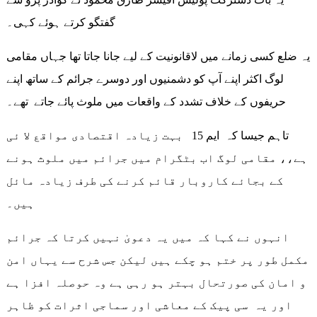
گفتگو کرتے ہوئے کہی۔
یہ ضلع کسی زمانے میں لاقانونیت کے لیے جانا جاتا تھا جہاں مقامی
لوگ اکثر اپنے آپ کو دشمنیوں اور دوسرے جرائم کے ساتھ اپنے
حریفوں کے خلاف تشدد کے واقعات میں ملوث پائے جاتے تھے۔
تاہم جیسا کہ ایم 15 بہت زیادہ اقتصادی مواقع لا ئی
ہے،، مقامی لوگ اب بٹگرام میں جرائم میں ملوث ہونے
کے بجائے کاروبار قائم کرنے کی طرف زیادہ مائل
ہیں۔
انہوں نے کہا کہ میں یہ دعویٰ نہیں کرتا کہ جرائم
مکمل طور پر ختم ہو چکے ہیں لیکن جس شرح سے یہاں امن
و امان کی صورتحال بہتر ہو رہی ہے وہ حوصلہ افزا ہے
اور یہ سی پیک کے معاشی اور سماجی اثرات کو ظاہر