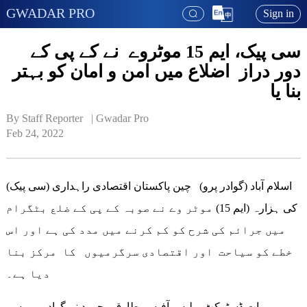
GWADAR PRO
Sign in
سی پیک، ایم 15 موٹروے نے کے پی کے
دور دراز اضلاع میں امن و امان کو بہتر
بنا یا
By Staff Reporter   | 
Gwadar Pro
Feb 24, 2022
اسلام آباد (گوادر پرو) چین پاکستان اقتصادی راہداری (سی پیک)
کی ہزارہ (ایم 15) موٹر وے نے صوبہ کے پی کے ضلع بٹگرام
میں جرائم کی شرح کو کم کرنے میں مدد کی ہے اور اس
خطے کو سیاحت اور اقتصادی سرگرمیوں کا مرکز بنا
دیا ہے۔
یہ بات ڈسٹرکٹ پولیس آفیسر طارق محمود نے گوادر پرو سے