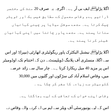
اگلا پڑاو¿ ایف بی آر ہے۔ اگرچہ یہ صرف 20 منٹ کی مختصر
ڈرائیو ہے، وقاص معمول کے مطابق فیس بک اور ٹویٹر
چیک کرتا ہے۔ مجھے سوشل میڈیا پر چینی کہانیاں
سنانا پسند ہے۔ مجھے پاور چائنا میں اپنی کہانیاں
شیئر کرنا پسند ہے۔
اگلا پڑاو¿ نیشنل الیکٹرک پاور ریگولیٹری اتھارٹی (نیپرا)؛ اور اس
سے اگلا، منسٹری آف پلاننگ ڈویلپمنٹ... دن کے اختتام تک، اوڈومیٹر
اس پر مزید 40 میل ریکارڈ کرتا ہے۔ چار سال سے زائد عرصے
میں، وقاص اسلام آباد کی سڑکوں اور گلیوں میں 30,000
کلومیٹر سے زیادہ کا سفر کر چکا ہے ۔
وقاص اپنے خواب کے تعاقب کے لیے بھاگتا ہے۔
اس کے لیے یونیورسٹی آف ویلز سے ایم بی اے کرنے والے وقاص نے