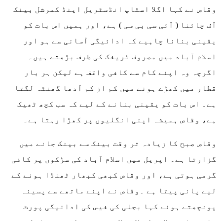
وقاص نے کہا اگلا اسٹاپ انڈسٹریل اینڈ کمرشل بینک
آف چائنا ( آئی سی بی سی ) ہے، اور ہمیں اس بات کو
یقینی بنانا چاہیے کہ ادائیگی آسانی سے ہو اور
اسلام آباد میں مصروف ٹریفک کی طرف بڑھتے ہیں۔
اگرچہ وہ اپنے کام سے کافی واقف ہے لیکن ہر بار
قطار میں کھڑے ہونے میں کم از کم آدھا گھنٹہ لگتا
ہے۔ اس بات کو یقینی بنانے کے لیے کہ سب کچھ ٹھیک
ہے، وقاص ہمیشہ اپنی انگلیوں پر کھڑا رہتا ہے۔
وقاص صبح کا زیادہ تر وقت بینک سے بینک جانے میں
گزارتا ہے۔ اپریل میں اسلام آباد کی سڑکوں پر کافی
گرمی ہوتی ہے، اور وقاص کبھی کبھار ٹھنڈا ہونے کے
لیے پانی پیتا ہے ۔وقاص نے اپنے ماتھے سے پسینہ
پونچھتے ہوئے کہا بجلی کی فیس کی ادائیگی پورٹ