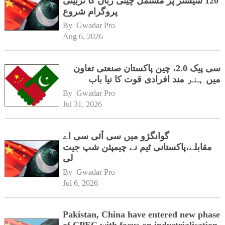
120 سیشنز پر مشتمل چینی زبان کا تربیتی
پروگرام شروع
By 
Gwadar Pro
Aug 6, 2026
سی پیک 2.0، چین پاکستان صنعتی تعاون
میں ہنر مند افرادی قوت کا نیا باب
By 
Gwadar Pro
Jul 31, 2026
گوانگژو میں سی آئی سی اے
مقابلے،پاکستانی ٹیم نے چیمپئن شپ جیت
لی
By 
Gwadar Pro
Jul 6, 2026
Pakistan, China have entered new phase
of CPEC with focus on industrialisation,