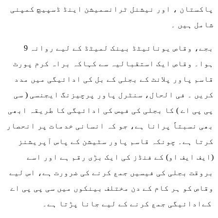
پاکستان ، اور نیشنل ٹرانسمیشن اینڈ ڈسپیچ کمپنی
شامل ہیں ۔
9 بجے، وقاص یونائیٹڈ بینک لمیٹڈ کے لیے روانہ
ہوا۔ وقاص ایک استقبالیہ سے کہاکہ براہ کرم پورٹ
قاسم پاور پلانٹ کے بجلی کے بل کی ادائیگی میں مدد
کریں ۔ فی الحال، سنٹرل پاور پرچیزنگ ایجنسی ( سی
پی پی اے ) کا بجلی کی فیس کی ادائیگی کا طریقہ ابھی
بھی نسبتاً پرانا ہے، جو کہ انسانی خدمات پر انحصار
کرتا ہے۔ چونکہ قاسم پاور سٹیشن کے پاس آپریشنز
(ایف ایف او) کے فنڈز کی ایک بڑی رقم ہے اور اسے
بروقت بجلی کی فیسیں جمع کرنے کی ضرورت ہے، اس لیے
وقاص کو ہر کام کے دن مختلف بینکوں میں سی پی پی اے
کےادائیگی جمع کرنے کے لیے جانا پڑتا ہے۔