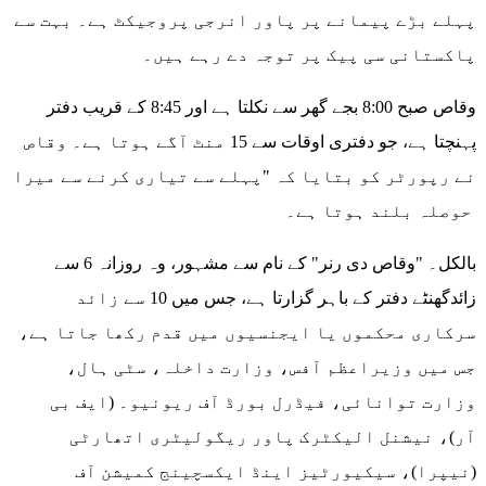
پہلے بڑے پیمانے پر پاور انرجی پروجیکٹ ہے۔ بہت سے
پاکستانی سی پیک پر توجہ دے رہے ہیں۔
وقاص صبح 8:00 بجے گھر سے نکلتا ہے اور 8:45 کے قریب دفتر
پہنچتا ہے، جو دفتری اوقات سے 15 منٹ آگے ہوتا ہے۔ وقاص
نے رپورٹر کو بتایا کہ "پہلے سے تیاری کرنے سے میرا
حوصلہ بلند ہوتا ہے۔
بالکل۔ "وقاص دی رنر" کے نام سے مشہور، وہ روزانہ 6 سے
زائدگھنٹے دفتر کے باہر گزارتا ہے، جس میں 10 سے زائد
سرکاری محکموں یا ایجنسیوں میں قدم رکھا جاتا ہے،
جس میں وزیراعظم آفس، وزارت داخلہ، سٹی ہال،
وزارت توانائی، فیڈرل بورڈ آف ریونیو۔ (ایف بی
آر)، نیشنل الیکٹرک پاور ریگولیٹری اتھارٹی
(نیپرا)، سیکیورٹیز اینڈ ایکسچینج کمیشن آف