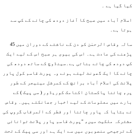
کیا گیا ہے ۔
اسلام آباد میں صبح کا آغاز دودھ کی چائے کے کپ سے
ہوتا ہے۔
45 سالہ وقاص الرحمٰن کو دن کے ناشتے کے دوران میں
پڑھنے کی عادت ہے۔ اس کی بیوی ہر صبح اس کے لیے ایک
کپ دودھ کی چائے بناتی ہے۔سینڈوچ کے ساتھ دودھ کی
چائے کا ایک گھونٹ لیتے ہوئے وہ پورٹ قاسم کول پاور
پلانٹ کی اسلام آباد برانچ کے کمرشل مینیجر کے طور
پر، چائنا پاکستان اکنامک کوریڈور ( سی پیک ) کے
بارے میں معلومات کے لیے اخبار جھانکتے ہیں۔ وقاص
نے بتایا کہ پاور چائنا اور قطر کے المرقاب گروپ کی
مشترکہ ملکیت میں، "پورٹ قاسم پاور پلانٹ توانائی
کے ترجیحی منصوبوں میں سے ایک ہے اور سی پیک کے تحت