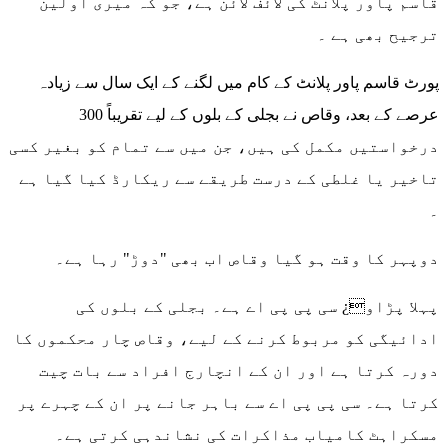
قاسم پاور پلانٹ کی لائف لائن ہے، جو کہ میری اولین
ترجیح بھی ہے ۔
پورٹ قاسم پاور پلانٹ کے کام میں لگنے کے ایک سال سے زیادہ
عرصے کے بعد، وقاص نے بجلی کے بلوں کے لیے تقریباً 300
درخواستیں مکمل کی ہیں، جن میں سے تمام کو بغیر کسی
تاخیر یا غلطی کے درست طریقے سے ریکارڈ کیا گیا ہے
۔
دوپہر کا وقت ہو گیا وقاص اب بھی "دوڑ" رہا ہے۔
پہلا پڑاو¿ سی پی پی اے ہے۔ بجلی کے بلوں کی
ادائیگی کو مربوط کرنے کے لیے، وقاص چار محکموں کا
دورہ کرتا ہے اور ان کے انچارج افراد سے بات چیت
کرتا ہے۔ سی پی پی اے سے باہر جانے پر ان کے چہرے پر
مسکراہٹ کامیاب مذاکرات کی نشاندہی کرتی ہے۔