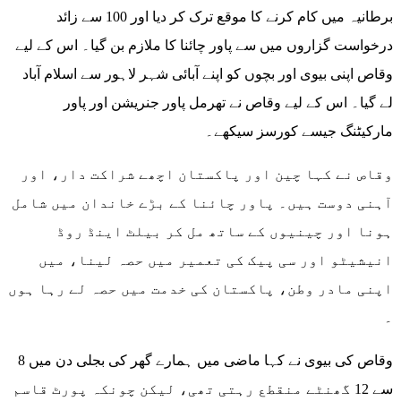
برطانیہ میں کام کرنے کا موقع ترک کر دیا اور 100 سے زائد
درخواست گزاروں میں سے پاور چائنا کا ملازم بن گیا۔ اس کے لیے
وقاص اپنی بیوی اور بچوں کو اپنے آبائی شہر لاہور سے اسلام آباد
لے گیا۔ اس کے لیے وقاص نے تھرمل پاور جنریشن اور پاور
مارکیٹنگ جیسے کورسز سیکھے۔
وقاص نے کہا چین اور پاکستان اچھے شراکت دار، اور
آہنی دوست ہیں۔ پاور چائنا کے بڑے خاندان میں شامل
ہونا اور چینیوں کے ساتھ مل کر بیلٹ اینڈ روڈ
انیشیٹو اور سی پیک کی تعمیر میں حصہ لینا، میں
اپنی مادر وطن، پاکستان کی خدمت میں حصہ لے رہا ہوں
۔
وقاص کی بیوی نے کہا ماضی میں ہمارے گھر کی بجلی دن میں 8
سے 12 گھنٹے منقطع رہتی تھی، لیکن چونکہ پورٹ قاسم