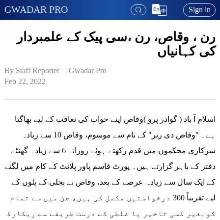
GWADAR PRO
Sign in
رن ، وقاص، رن ،سی پیک کے علمبردار
کی کہانیاں
By Staff Reporter   | 
Gwadar Pro
Feb 22, 2022
اسلام آ باد ( گوادر پرو )وقاص اپنے خواب کی تعاقب کے لیے بھاگتا
ہے۔ "وقاص دی رنر" کے نام سے موسوم، وقاص 10 سے زیادہ
سرکاری محکموں میں قدم رکھتے ہوئے روزانہ 6 سے زیادہ گھنٹے
دفتر کے باہر گزارتے ہیں۔ پورٹ قاسم پاور پلانٹ کے کام میں لگنے
کے ایک سال سے زیادہ عرصے کے بعد، وقاص نے بجلی کے بلوں کے
لیے تقریباً 300 درخواستیں مکمل کی ہیں، جن میں سے تمام
کوبغیر کسی تاخیر یا غلطی کے درست طریقے سے ریکارڈ