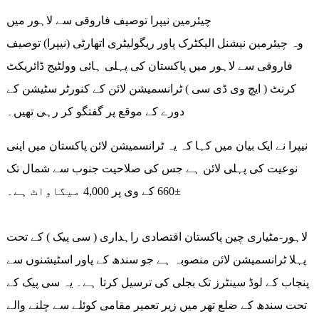
چیئرمین نیپرا توصیف فاروقی سے لاہور میں
وہ چیئرمین نیشنل الیکٹرک پاور ریگولیٹری اتھارٹی (نیپرا) توصیف
فاروقی سے لاہور میں پاکستان کی پہلی ہائی وولٹیج ڈائریکٹ
کرنٹ ( ایچ وی ڈی سی ) ٹرانسمیشن لائن کے کنورٹر سٹیشن کے
دورے کے موقع پر گفتگو کر رہی تھیں۔
نیپرا نے ایک بیان میں کہا کہ یہ ٹرانسمیشن لائن پاکستان میں اپنی
نوعیت کی پہلی لائن ہے جس کی صلاحیت جنوب سے شمال تک
±660 کے وی پر 4,000 میگاواٹ ہے۔
لاہور-مٹیاری چین پاکستان اقتصادی راہداری ( سی پیک ) کے تحت
پہلا ٹرانسمیشن لائن منصوبہ ہے جو سندھ کے پاور اسٹیشنوں سے
پنجاب کے لوڈ سینٹرز تک بجلی کی ترسیل کرتا ہے۔ یہ سی پیک کے
تحت سندھ کے ضلع تھر میں زیر تعمیر مقامی کوئلے سے چلنے والے