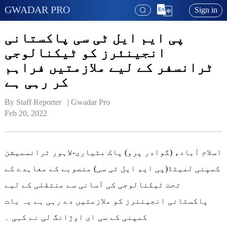
GWADAR PRO
Sign in
پی ایم ایل ٹی سی پاکستانی
انجینئرز کو ٹیکنالوجی
ٹرانسفر کے لیے ملازمتیں فراہم
کر رہی ہے
By Staff Reporter   | 
Gwadar Pro
Feb 20, 2022
اسلام آباد، (گوادر پرو) پاک مٹیاری-لاہور ٹرانسمیشن
کمپنی لمیٹڈ(پی ایم ایل ٹی سی) منصوبے کے معاہدے کے
تحت ٹیکنالوجی کی آسانی سے منتقلی کے لیے
پاکستانی انجینئرز کو ملازمتیں دے رہی ہے یہ بات
کمپنی کے سی ای اوژانگ لی نے کہی ۔