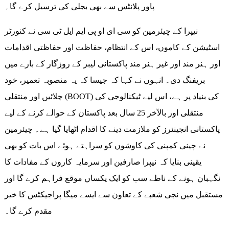
پاور پلانٹس سے بھی بجلی کی ترسیل کرے گا۔
نیپرا کے چیئرمین کو سی ای او پی ایم ایل ٹی سی نے کنورٹر
اسٹیشن کے کاموں، اس کے انتظام، حفاظت اور حفاظتی اقدامات
اور ہنر مند اور غیر ہنر مند پاکستانی لیبر کے روزگار کے بارے میں
بریفنگ دی۔ انہوں نے کہا کہ جیسا کہ یہ منصوبہ تعمیر، خود
چلائیں اور منتقلی (BOOT) کی بنیاد پر ہے، اس لیے ٹیکنالوجی کی
منتقلی اور بالآخر 25 سال بعد پاکستان کے حوالے کرنے کے لیے
پاکستانی انجینئرز کو ملازمت دینے کا اقدام اٹھایا گیا ہے۔ چیئرمین
نے چینی کمپنی کی کاوشوں کو سراہتے ہوئے اس بات کو بھی
یقینی بنایا کہ نیپرا صارفین اور سرمایہ کاروں کے مفادات کا
نگہبان ہونے کے ناطے سب کو ایک یکساں موقع فراہم کرے گا اور
مستقبل میں نجی شعبے کے تعاون سے ایسے میگا پراجیکٹس کا خیر
مقدم کرے گا۔