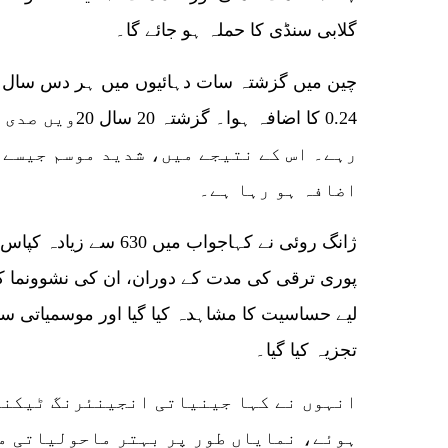
گلابی سنڈی کا حملہ ہو جائے گا۔
چین میں گزشتہ سات دہائیوں میں ہر دس سال ب
0.24 کا اضافہ ہو
رہے۔ اس کے نتیجے میں، شدید موسم جیسے 
اضافہ ہو رہا ہے۔
پوری ترقی کی مدت کے دوران، ان کی نشوونما کی
لیے حساسیت کا مشاہدہ کیا گیا اور موسمیاتی 
تجزیہ کیا گیا۔
ہوئے، نمایاں طور پر بہتر ماحولیاتی م