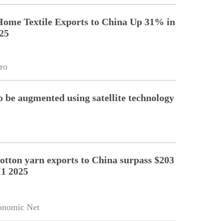
Home Textile Exports to China Up 31% in
25
ro
o be augmented using satellite technology
cotton yarn exports to China surpass $203
H1 2025
onomic Net