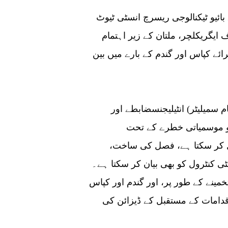
بائیو ٹیکنالوجی ریسرچ انسٹی ٹیوٹ
ایگریکلچر، ملتان کے زیر اہتمام
ائے کپاس اور گندم کے بارے میں بین
م سمیلیٹر) انٹیلیجنسضابطے اور
جو موسمیاتی خطرے کے تحت
قل کر سکتا ہے، فصل کی ساخت،
ی کنٹرول کو بھی بیان کر سکتا ہے۔
مینے کے طور پر، اور گندم اور کپاس
اقدامات کے مستقبل کے ڈیزائن کی