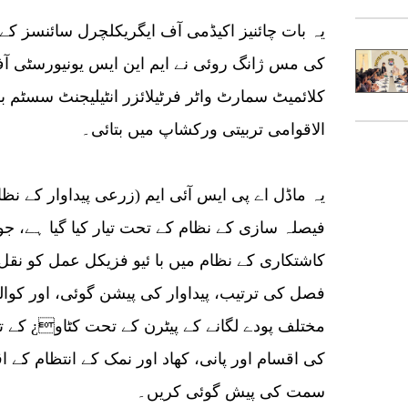
یہ بات چائنیز اکیڈمی آف ایگریکلچرل سائنسز کے 
کی مس ژانگ روئی نے ایم این ایس یونیورسٹی آف 
کلائمیٹ سمارٹ واٹر فرٹیلائزر انٹیلیجنٹ سسٹم بر
الاقوامی تربیتی ورکشاپ میں بتائی۔
یہ ماڈل اے پی ایس آئی ایم (زرعی پیداوار کے نظا
فیصلہ سازی کے نظام کے تحت تیار کیا گیا ہے، 
کاشتکاری کے نظام میں با ئیو فزیکل عمل کو ن
فصل کی ترتیب، پیداوار کی پیشن گوئی، اور کوالٹ
مختلف پودے لگانے کے پیٹرن کے تحت کٹاو¿ کے تخ
کی اقسام اور پانی، کھاد اور نمک کے انتظام کے 
سمت کی پیش گوئی کریں۔