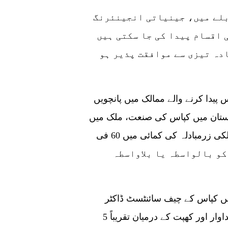
بلے میں، جینیاتی انجینئرنگ
 اقسام پیدا کی جا سکتی ہیں
ادہ تیزی سے موافقت پذیر ہو
پیداوار میں دنیا کے 60 بڑے کپاس پیدا کرنے والے ممالک میں پانچویں
اکستان میں کپاس کی صنعت، ملک میں
سب سے طویل ویلیو چین سسٹم کے ساتھ، غیر ملکی زرمبادلہ کی کمائی میں 60 فی
 افرادی قوت کو بالواسطہ یا بلاواسطہ
میں کپاس کے چیف سائنٹسٹ ڈاکٹر
صغیر احمد نے بتایا مقامی کپاس کی صنعت کی پیداوار اور کھپت کے درمیان تقریباً 5