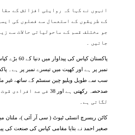
انہوں نے کہا کہ روایتی افزائش کے مقا
کے طریقوں کے استعمال سے فصلوں کی ایسی
جو مختلف قسم کے ماحولیاتی حالات سے زی
جائیں ۔
پاکستان کپاس کی 
نمبر پر ہے اور کھپت میں تیسرے نمبر پر ہے۔ پ
صدحصہ رکھتی ہے اور 38 فی صد
لگاتی ہے۔
کاٹن ریسرچ انسٹی ٹیوٹ ( سی آر آئی )، ملتان 