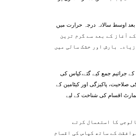
عد اوسط سالانہ درجہ حرارت میں
ا۔ گزشتہ 20 سال 20ویں صدی کے آغاز کے بعد سے گرم ترین
زیادہ بارش اور خشک سالی میں
ژانگ روئی نے کہاجواب میں 630 سے زیادہ کپاس کے جراثیم جمع کیے گئے،کپاس کی
 صلاحیت، پاکیزگی اور کیٹامین کے
سمارٹ اقسام کی شناخت کے لیے
انہوں نے کہا جینیاتی انجینئرنگ ٹیکنالوجی کا استعمال کرتے
وافقت کے ساتھ کپاس کی اقسام