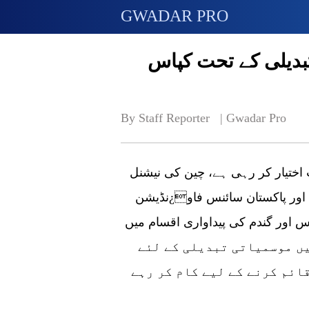
GWADAR PRO
تبدیلی کے تحت کپاس
By Staff Reporter   | 
Gwadar Pro
 اختیار کر رہی ہے، چین کی نیشنل
اور پاکستان سائنس فاو¿نڈیشن
س اور گندم کی پیداواری اقسام میں
ں اور اگلے 30 سے 50 سالوں میں موسمیاتی تبدیلی کے لئے
ائم کرنے کے لیے کام کر رہے