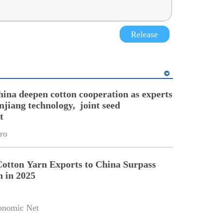
Release
hina deepen cotton cooperation as experts
njiang technology, joint seed
t
ro
Cotton Yarn Exports to China Surpass
n in 2025
onomic Net