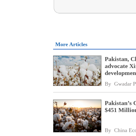
More Articles
Pakistan, C
advocate Xi
developmen
By 
Gwadar P
Pakistan’s 
$451 Millio
By 
China Ec