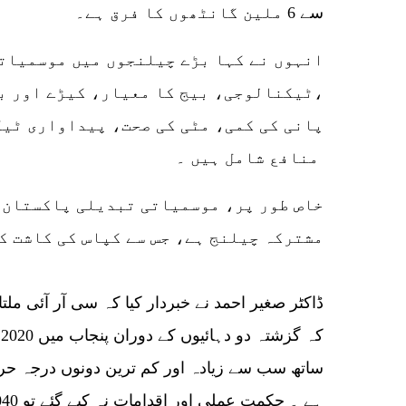
سے 6 ملین گانٹھوں کا فرق ہے۔
،ٹیکنالوجی، بیج کا معیار، کیڑے اور ب
پانی کی کمی، مٹی کی صحت، پیداواری ٹی
منافع شامل ہیں ۔
خاص طور پر، موسمیاتی تبدیلی پاکستان 
مشترکہ چیلنج ہے، جس سے کپاس کی کاشت کو
ساتھ سب سے زیادہ اور کم ترین دونوں درجہ حرا