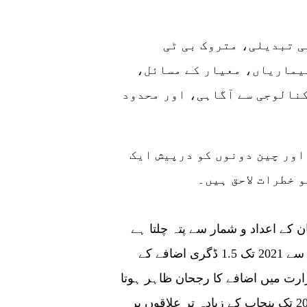
انہوں نے کہا بڑے چیلنجوں میں موسمیاتی تبدیلی، متروک بی ٹی
یماریاں، معیار کے مسائل،
کنالوجی سے آگاہی، اور محدود
اور چین دونوں کو درپیش ایک
 خطرات لاحق ہیں۔
ڈاکٹر صغیر احمد نے خبردار کیا کہ سی آر آئی ملتان کے اعداد و شمار سے پتہ چلتا ہے
کہ گزشتہ دو دہائیوں کے دوران پنجاب میں 2020 سے 2021 تک 1.5 ڈگری اضافے کے
رت میں اضافے کا رجحان ظاہر ہوتا
ہے ۔ حکمت عملی اور اقدامات نہ کیے گئے تو 2040 تک پنجاب کے زیادہ تر علاقوں پر