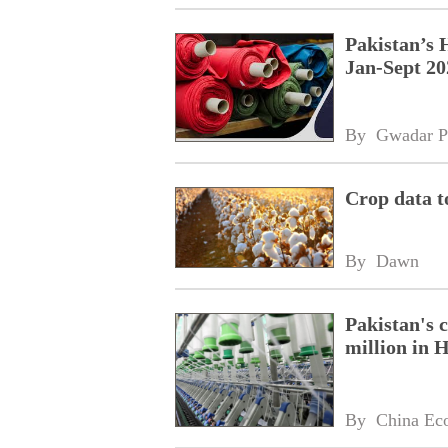
Pakistan’s 
Jan-Sept 20
By 
Gwadar P
Crop data t
By 
Dawn
Pakistan's 
million in 
By 
China Ec