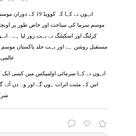
انہوں نے کہا کہ کوویڈ 
موسم سرما کی سیاحت اور خاص طور پر اونچائ
کرلنگ اور اسکیئنگ نے بہت زور لیا ہے۔ انہوں
مستقبل روشن ہے اور بہت جلد پاکستان موسم س
عالمی نقشے میں ایک نمایاں مقام پر ہو گا۔
اس کے مثبت اثرات ہوں گے اور وہ دن آئے 
شرکت