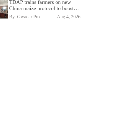
TDAP trains farmers on new
China maize protocol to boost
exports
By 
Gwadar Pro
Aug 4, 2026