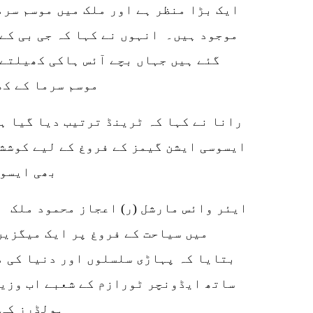
ایک بڑا منظر ہے اور ملک میں موسم سرم
موجود ہیں۔ انہوں نے کہا کہ جی بی کے 
گئے ہیں جہاں بچے آئس ہاکی کھیلتے 
موسم سرما کے کھ
ایسوسی ایشن گیمز کے فروغ کے لیے کوششی
بھی ایسوس
ایئر وائس مارشل (ر) اعجاز محمود ملک ا
میں سیاحت کے فروغ پر ایک میگزین
بتایا کہ پہاڑی سلسلوں اور دنیا کی م
ساتھ ایڈونچر ٹورازم کے شعبے اب وزیر
ہولڈرز کی 