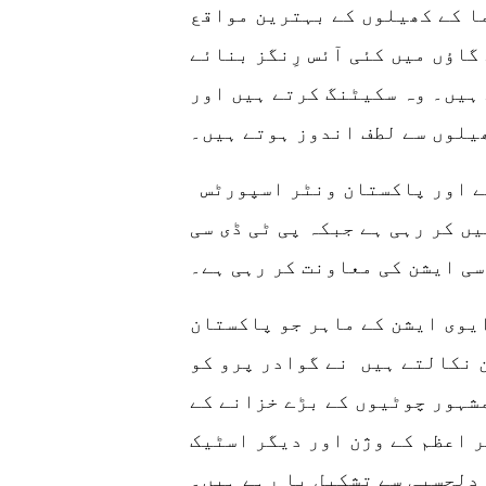
ا کے کھیلوں کے بہترین مواقع
گاؤں میں کئی آئس رِنگز بنائے
ہیں۔ وہ سکیٹنگ کرتے ہیں اور
یلوں سے لطف اندوز ہوتے ہیں۔
رانا نے کہا کہ ٹرینڈ ترتیب دیا گیا ہے اور پاکستان ونٹر اسپورٹس
ں کر رہی ہے جبکہ پی ٹی ڈی سی
ی ایشن کی معاونت کر رہی ہے۔
یوی ایشن کے ماہر جو پاکستان
 نکالتے ہیں نے گوادر پرو کو
شہور چوٹیوں کے بڑے خزانے کے
 اعظم کے وژن اور دیگر اسٹیک
دلچسپی سے تشکیل پا رہے ہیں۔