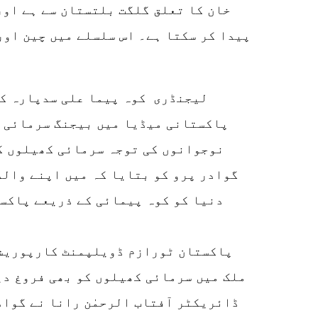
خان کا تعلق گلگت بلتستان سے ہے اور 
پیدا کر سکتا ہے۔ اس سلسلے میں چین اور
لیجنڈری کوہ پیما علی سدپارہ کے
پاکستانی میڈیا میں بیجنگ سرمائی 
نوجوانوں کی توجہ سرمائی کھیلوں ک
گوادر پرو کو بتایا کہ میں اپنے والد
دنیا کو کوہ پیمائی کے ذریعے پاکس
پاکستان ٹورازم ڈویلپمنٹ کارپوریشن 
ملک میں سرمائی کھیلوں کو بھی فروغ دی
ڈائریکٹر آفتاب الرحمٰن رانا نے گواد