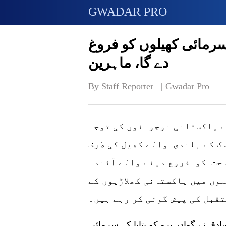
GWADAR PRO
رمائی کھیلوں کو فروغ
دے گا، ماہرین
By Staff Reporter   | 
Gwadar Pro
م آباد: بیجنگ سرمائی اولمپک گیمز 2022 نے پاکستانی نوجوانوں کی توجہ
ک کے بلندی والے کھیل کی طرف
احت کو فروغ دینے والے آئندہ
وں میں پاکستانی کھلاڑیوں کے
قبل کی پیش گوئی کر رہے ہیں۔
دق نے گوادر پرو کو بتایا کہ سرمائی