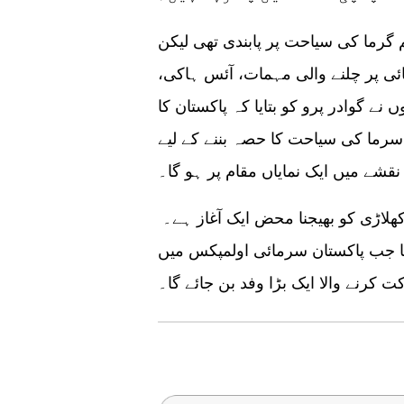
19 کے دوران موسم گرما کی سیاحت پر پابندی تھی لیکن
ی پر چلنے والی مہمات، آئس ہاکی،
 نے گوادر پرو کو بتایا کہ پاکستان کا
رما کی سیاحت کا حصہ بننے کے لیے
انہوں نے کہا سرمائی اولمپکس میں کسی ایک کھلاڑی کو بھیجنا محض ایک آغاز ہے۔
گا جب پاکستان سرمائی اولمپکس میں
 کرنے والا ایک بڑا وفد بن جائے گا۔