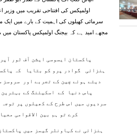
اولمپکس کی افتتاحی تقریب میں وزیر ا
سرمائی کھیلوں کی اہمیت کے بارے میں ایک مض
مجھے امید ہے کہ بیجنگ اولمپکس پاکستان میں م
پاکستان ایسوسی ایشن آف ٹور آپری
ہنزائی گوادر پرو کو بتایا کہ پاکس
دیتے ہوئے چین کے تجربے اور سروسز س
پاس دنیا کے اسکیئنگ کے بہترین م
سردیوں میں اس طرح کے کھیلوں پر توجہ 
کرے تو ہم بین الاقوامی معیار
ہنزائی نے کہاونٹر گیمز میں پاکستان