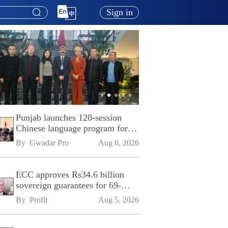
Sign in
Punjab launches 120-session
Chinese language program for
SPU
By 
Gwadar Pro
Aug 6, 2026
ECC approves Rs34.6 billion
sovereign guarantees for 69-
kilometre Sialkot-Kharian
By 
Profit
Aug 5, 2026
Motorway