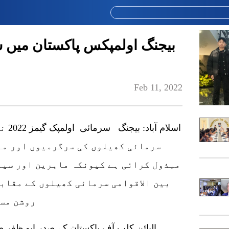
بیجنگ اولمپکس پاکستان میں س
Feb 11, 2022
اسلا
سرمائی کھیلوں کی سرگرمیوں اور مل
مبذول کرائی ہے کیونکہ ماہرین اور سی
بین الاقوامی سرمائی کھیلوں کے مقابل
روشن مست
الپائن کلب آف پاکستان کے صدر ابو ظفر صا