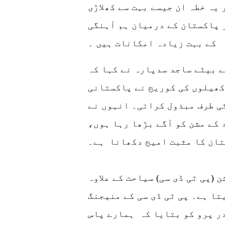
یہ خطہ ان جیسے بہت سے کھلاڑی
 پاکستان کے درمیان ہم آہنگی
کے بہت زیادہ امکانات ہیں ۔
 بیٹے ساجد سدپارہ نے کہا کہ
کھیلوں کی کوریج نے پاکستانی
ی طرف مبذول کرائی۔ انہوں نے
 کے مشن کو آگے بڑھا رہا ہوں،
تان کا مثبت امیج دکھانا ہے۔
(پی ٹی ڈی سی) سیاحت کے علاوہ
تا ہے۔ پی ٹی ڈی سی کے منیجنگ
ر پرو کو بتایا کہ ہمارے پاس