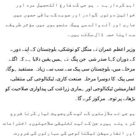
اہم کردار ہے ۔ یو جی کے فارغ التحصیل مرد اور
خواتین دونوں گوادر اور صوبے کے باقی حصوں میں
جاری اور آنے والے سی پیک منصوبوں میں مؤثر طریقے
سے اپنا حصہ ڈال سکتے ہیں۔
وزیر اعظم عمران نے منگل کو نوشکی، بلوچستان کے اپنے دورے
کے دوران کہا صدر شی جن پنگ نے ہمیں یقین دلایا ہے کہ اگلے
مرحلے میں، بلوچستان سی پیک سے سب سے زیادہ مستفید ہوگا،
سی پیک کا دوسرا مرحلہ صنعت کاری، ٹیکنالوجی کی منتقلی،
انفارمیشن ٹیکنالوجی اور ہماری زراعت کی پیداواری صلاحیت کو
بڑھانے پر توجہ مرکوز کرے گا۔
یو جی نے ملازمتوں کے لیے گریجویٹ تیار کرنا شروع
کر د یئے ہیں، جن کے لیے تخلیقی صلاحیتوں، اختراعات
اور انفارمیشن ٹیکنالوجی کی مہارتوں کی ضرورت