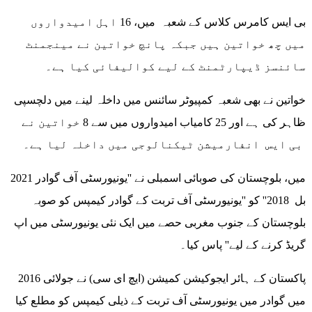
بی ایس کامرس کلاس کے شعبہ میں، 16 اہل امیدواروں
میں چھ خواتین ہیں جبکہ پانچ خواتین نے مینجمنٹ
سائنسز ڈیپارٹمنٹ کے لیے کوالیفائی کیا ہے۔
خواتین نے بھی شعبہ کمپیوٹر سائنس میں داخلہ لینے میں دلچسپی
ظاہر کی ہے اور 25 کامیاب امیدواروں میں سے 8 خواتین نے
بی ایس انفارمیشن ٹیکنالوجی میں داخلہ لیا ہے۔
2021 میں، بلوچستان کی صوبائی اسمبلی نے ''یونیورسٹی آف گوادر
بل 2018'' کو ''یونیورسٹی آف تربت کے گوادر کیمپس کو صوبہ
بلوچستان کے جنوب مغربی حصے میں ایک نئی یونیورسٹی میں اپ
گریڈ کرنے کے لیے'' پاس کیا۔
پاکستان کے ہائر ایجوکیشن کمیشن (ایچ ای سی) نے جولائی 2016
میں گوادر میں یونیورسٹی آف تربت کے ذیلی کیمپس کو مطلع کیا