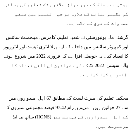
ہوتی ہے۔ ملک کے دور دراز علاقوں تک تعلیم کی رسائی
کو یقینی بنانے کے علاوہ یو جی تعلیم میں صنفی
مساوات کے فرق کے خلاف ہے۔
گزشتہ ماہ یونیورسٹی نے شعبہ تعلیم، کامرس، مینجمنٹ سائنس
اور کمپیوٹر سائنس میں داخلے کے لیے پہلا انٹری ٹیسٹ اور انٹرویوز
کا انعقاد کیا۔ یہ حوصلہ افزا ہے کہ فروری 2022 میں شروع ہونے
والے سیشن 2022-25کے لیے خواتین کی کافی تعداد کا
اندراج کیا گیا ہے۔
محکمہ تعلیم کی میرٹ لسٹ کے مطابق 67 اہل امیدواروں میں
سے 27 خواتین ہیں۔ مریم بہرام 97.42 فیصد مجموعی نمبروں کے
ساتھ بی ایڈ (HONS) کے اہل امیدواروں کی فہرست میں
سرفہرست ہیں۔