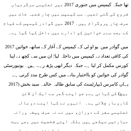
تھا جبکہ کیمپس میں جنوری 2017 میں تعلیمی سرگرمیاں
شروع کی گئی تھیں۔ سب کیمپس میں چار شعبہ جات میں
صرف چار پروگرام ہیں۔ 2017 میں گوادر کیمپس کے قیام
کے بعد سے، خواتین کو ادارے میں داخل کیا گیا ہے۔
2017 میں گوادر میں یو او ٹی کے کیمپس کے آغاز کے ساتھ، خواتین
کی کافی تعداد نے کیمپس میں داخلہ لیا؛ ان میں سے کچھ نے اپنا
کورس مکمل کر لیا ہے جبکہ دیگر ابھی پڑھ رہے ہیں۔ یونیورسٹی
گوادر کی خواتین کو بااختیار بنانے میں کس طرح مدد کرتی ہے
یہاں کامرس ڈیپارٹمنٹ کی سابق طالبہ خالدہ سید بخش (2017
بیچ) کی کہانی ہے، جو اپنے گھر سے ایک آن لائن
کاروبار چلاتی ہے۔ انہوں نے کہا اپنے دو سالہ
تعلیمی سفر کے دوران، میں نے نہ صرف پیشہ ورانہ
مہارتیں سیکھی ہیں بلکہ اپنی شخصیت میں بھی بہت
بڑا فرق محسوس کیا ہے، مجھے ایک خاتون ہونے کے