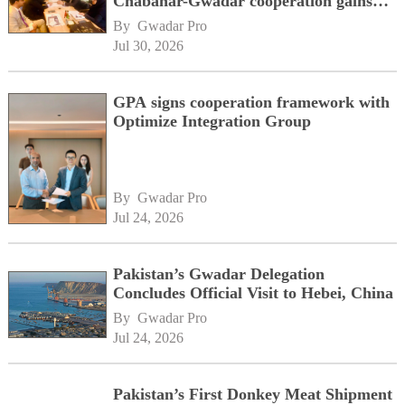
Chabahar-Gwadar cooperation gains
momentum alongside China's BRI
By 
Gwadar Pro
network
Jul 30, 2026
GPA signs cooperation framework with
Optimize Integration Group
By 
Gwadar Pro
Jul 24, 2026
Pakistan’s Gwadar Delegation
Concludes Official Visit to Hebei, China
By 
Gwadar Pro
Jul 24, 2026
Pakistan’s First Donkey Meat Shipment