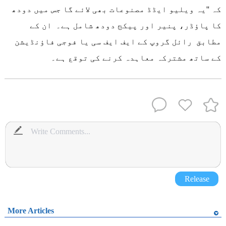
کہ ''یہ ویلیو ایڈڈ مصنوعات بھی لائے گا جس میں دودھ
کا پاؤڈر، پنیر اور پیکج دودھ شامل ہے۔ ان کے
مطابق رائل گروپ کے ایف ایف سی یا فوجی فاؤنڈیشن
کے ساتھ مشترکہ معاہدہ کرنے کی توقع ہے۔
Release
More Articles