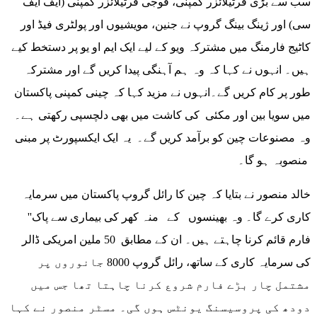
سب سے بڑی فرٹیلائزر کمپنی، فوجی فرٹیلائزر کمپنی (ایف ایف
سی) اور ژینگ بینگ گروپ نے جنین، مویشیوں اور پولٹری فیڈ اور
کاٹیج فارمنگ میں مشترکہ ویو کے لیے ایک ایم او یو پر دستخط کیے
ہیں۔ انہوں نے کہا کہ وہ ہم آہنگی پیدا کریں گے اور مشترکہ
طور پر کام کریں گے۔انہوں نے مزید کہا کہ چینی کمپنی پاکستان
میں سویا بین اور مکئی کی کاشت میں بھی دلچسپی رکھتی ہے۔
وہ مصنوعات چین کو برآمد کریں گے۔ یہ ایک ایکسپورٹ پر مبنی
منصوبہ ہو گا۔
خالد منصور نے بتایا کہ چین کا رائل گروپ پاکستان میں سرمایہ
کاری کرے گا۔ وہ بھینسوں کے منہ کھر کی بیماری سے پاک''
فارم قائم کرنا چاہتے ہیں۔ ان کے مطابق 50 ملین امریکی ڈالر
کی سرمایہ کاری کے ساتھ، رائل گروپ 8000 جانوروں پر
مشتمل چار بڑے فارم شروع کرنا چاہتا تھا جس میں
دودھ کی پروسیسنگ یونٹس ہوں گی۔ مسٹر منصور نے کہا