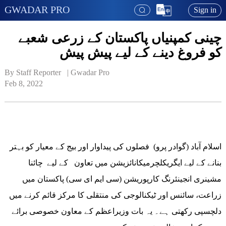
GWADAR PRO
Sign in
چینی کمپنیاں پاکستان کے زرعی شعبے
کو فروغ دینے کے لیے پیش پیش
By Staff Reporter   | 
Gwadar Pro
Feb 8, 2022
اسلام آباد (گوادر پرو) فصلوں کی پیداوار اور بیج کے معیار کو بہتر
بنانے کے لیے ایگریکلچرمیکانائزیشن میں تعاون کے لیے چائنا
مشینری انجینئرنگ کارپوریشن (سی ایم ای سی) پاکستان میں
زراعت، سائنس اور ٹیکنالوجی کی منتقلی کا مرکز قائم کرنے میں
دلچسپی رکھتی ہے۔ یہ بات وزیراعظم کے معاون خصوصی برائے