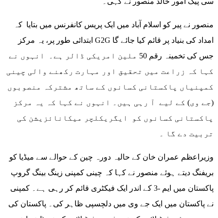
سی پیک امور خالد منصور نے کہی۔
منصور نے پیر کو اسلام آباد میں ایک پریس کانفرنس میں بتایا کہ
ابتدائی طور پر، یہ مرکز G2G امداد کی بنیاد پر قائم کیا جائے گا
جس کی تخمینہ رقم 50 ملین امریکی ڈالر ہے۔ انہوں نے
کہا کہ زراعت میں تحقیق اور مہارت رکھنے والی چینی
کمپنیاں پاکستانی کسانوں کے ساتھ مشترکہ منصوبوں
(جے وی) کے لیے آ رہی ہیں۔ انہوں نے کہا کہ یہ مرکز
پاکستانی کسانوں کو ایگریکلچر میکانائزیشن کی
تربیت دے گا ۔
وزیراعظم عمران خان کے حالیہ دورہ چین کے حوالے سے میڈیا کو
بریفنگ دیتے ہوئے منصور نے کہا کہ چینی کمپنی زینگ بینگ گروپ
پاکستان میں ایم -3 کے اندر ایک فیکٹری قائم کر رہی ہے۔ کمپنی
نے پاکستان میں ایک جے وی میں دلچسپی ظاہر کی۔ پاکستان کی