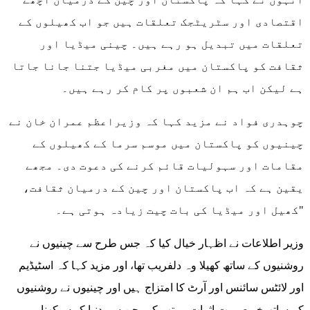
اقتصادی اور سٹریٹجک تعلقات ہیں جو اب کھیلوں کے
تعلقات میں تبدیل ہو رہے ہیں۔ چینی میڈیا اور
ثقافت کو پاکستان میں مغربی میڈیا جتنا جانا جاتا
ہے لیکن اب ہم ان شعبوں پر کام کر رہے ہیں۔
چوہدری فواد نے مزید کہا کہ وزیراعظم عمران خان نے
چینیوں کو پاکستان میں موسم سرما کے کھیلوں کے
مقامات اور سہولیات قائم کرنے کی دعوت دی۔ مجھے
یقین ہے کہ اب پاکستان اور چین کے درمیان ثقافت،
کھیل اور میڈیا کی بات چیت زیادہ ہوتی ہے۔"
وزیر اطلاعات نے اظہار خیال کیا کہ جس طرح سے چینیوں نے
روشنیوں کے ساتھ کھیلا وہ دلفریب تھا، اور مزید کہا کہ اسٹیڈیم
اور لائٹس سائنس اور آرٹ کا امتزاج ہیں اور چینیوں نے روشنیوں
کے ساتھ خوبصورت اثرات مرتب کیے جن سے دنیا کو سیکھنا