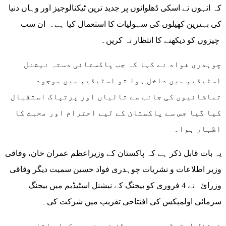
کہ انہوں نے اسکی ڈھلوانوں پر جدید ترین ٹیکنالوجیز اور وہاں دنیا
کی بہترین کھیلوں کی سہولیات کا استعمال کیا ہے۔ ان سب
چیزوں کو دیکھنے کا انتظار نہ کریں۔
چوہدری فواد نے کہا کہ جب پاکستانی دستہ نیشنل
اسٹیڈیم میں داخل ہوا تو اسٹیڈیم میں موجود
تماشائیوں کی جانب سے تالیاں اور پرتپاک استقبال
کیا گیا جس سے پاکستان کے لیے احترام اور محبت کا
اظہار ہوا۔
یہ بات قابل ذکر ہے کہ پاکستان کے وزیراعظم عمران خان، وفاقی
وزیر اطلاعات و نشریات چوہدری فواد حسین سمیت دیگر وفاقی
وزرائ نے 4 فروری کو بیجنگ کے نیشنل اسٹیڈیم میں بیجنگ
سرمائی اولمپکس کی افتتاحی تقریب میں شرکت کی۔
نیشنل اسٹیڈیم، جسے برڈز نیسٹ بھی کہا جاتا ہے،