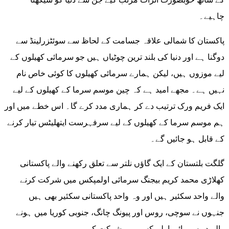
چاہیے۔
پاکستان کا شمالی علاقہ جسامت کے لحاظ سے سوئٹزرلینڈ سے
دوگنا ہے اور دنیا کی بلند ترین چوٹیاں ہیں جو سرمائی کھیلوں کے
لیے موزوں ہیں، لیکن ہمارے سرمائی کھیلوں کا کوئی خاص نام
نہیں ہے۔ مجھے امید ہے کہ چین موسم سرما کے کھیلوں کے لیے
ایک فریم ورک ترتیب دے کر ہماری مدد کرے گا۔ اس خطے میں اور
ہم موسم سرما کے کھیلوں کے لیے سرفہرست ایتھلیٹس تیار کرنے
کے قابل ہو جائیں گے۔
گلگت بلتستان کے ایک گاؤں نلتر سے تعلق رکھنے والے پاکستانی
کھلاڑی محمد کریم بیجنگ سرمائی اولمپکس میں شرکت کرنے
والے واحد سکئیر ہیں اور وہ واحد پاکستانی سکئیر بھی ہیں
جنہوں نے سوچی، روس اور پیونگ چانگ، جنوبی کوریا میں ہونے
والے دو سرمائی اولمپکس میں شرکت کی۔