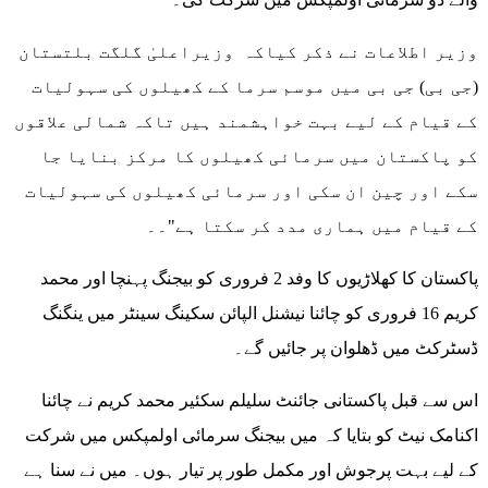
وزیر اطلاعات نے ذکر کیاکہ وزیراعلیٰ گلگت بلتستان
(جی بی) جی بی میں موسم سرما کے کھیلوں کی سہولیات
کے قیام کے لیے بہت خواہشمند ہیں تاکہ شمالی علاقوں
کو پاکستان میں سرمائی کھیلوں کا مرکز بنایا جا
سکے اور چین ان سکی اور سرمائی کھیلوں کی سہولیات
کے قیام میں ہماری مدد کر سکتا ہے"۔۔
پاکستان کا کھلاڑیوں کا وفد 2 فروری کو بیجنگ پہنچا اور محمد
کریم 16 فروری کو چائنا نیشنل الپائن سکینگ سینٹر میں ینگنگ
ڈسٹرکٹ میں ڈھلوان پر جائیں گے۔
اس سے قبل پاکستانی جائنٹ سلیلم سکئیر محمد کریم نے چائنا
اکنامک نیٹ کو بتایا کہ میں بیجنگ سرمائی اولمپکس میں شرکت
کے لیے بہت پرجوش اور مکمل طور پر تیار ہوں۔ میں نے سنا ہے