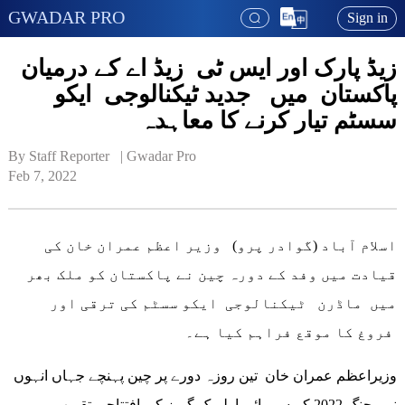
GWADAR PRO
Sign in
زیڈ پارک اور ایس ٹی زیڈ اے کے درمیان
پاکستان میں جدید ٹیکنالوجی ایکو
سسٹم تیار کرنے کا معاہدہ
By Staff Reporter   | 
Gwadar Pro
Feb 7, 2022
اسلام آباد (گوادر پرو) وزیر اعظم عمران خان کی
قیادت میں وفد کے دورہ چین نے پاکستان کو ملک بھر
میں ماڈرن ٹیکنالوجی ایکو سسٹم کی ترقی اور
فروغ کا موقع فراہم کیا ہے۔
وزیراعظم عمران خان تین روزہ دورے پر چین پہنچے جہاں انہوں
نے بیجنگ 2022 کے سرمائی اولمپک گیمز کی افتتاحی تقریب میں