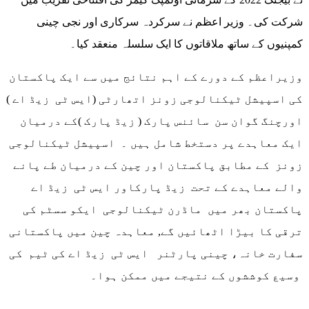
شرکت کی۔ وزیر اعظم نے سرکردہ سرکاری اور نجی چینی
کمپنیوں کے ساتھ ملاقاتوں کا ایک سلسلہ منعقد کیا۔
وزیراعظم کے دورے کے اہم نتائج میں سے ایک پاکستان
کی اسپیشل ٹیکنالوجی زونز اتھارٹی (ایس ٹی زیڈ اے )
اورچنگ گوان سن سائنس پارک ( زیڈ پارک )کے درمیان
ایک معاہدے پر دستخط شامل ہیں ۔ اسپیشل ٹیکنالوجی
زونز کے مطابق پاکستان اور چین کے درمیان طے پانے
والے معاہدے کے تحت زیڈ پارکاور ایس ٹی زیڈ اے
پاکستان بھر میں ماڈرن ٹیکنالوجی ایکو سسٹم کی
ترقی کا بیڑا اٹھائیں گے, معاہدہ چین میں پاکستانی
سفارت خانہ، چینی پارٹنر ایس ٹی زیڈ اے کی ٹیم کی
وسیع کوششوں کے نتیجے میں ممکن ہوا۔