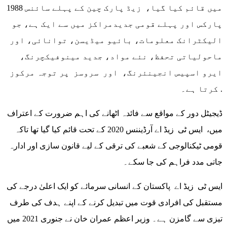
1988 میں قائم کیا گیا، زیڈ پارک چین کے پہلے سائنس
پارکس اور پہلے قومی جدیدمراکز میں سے ایک ہے، جو
الیکٹرانک معلومات، بائیو میڈیسن، توانائی، اور
ماحولیاتی تحفظ، نئے مواد، جدید مینوفیکچرنگ،
ایرو اسپیس انجینئرنگ، اور سروسز پر توجہ مرکوز
کرتا ہے۔ .
ڈیجیٹل دور کے مواقع سے فائدہ اٹھانے کی اہم ضرورت کے اعتراف
میں، ایس ٹی زیڈ اے آرڈیننس 2020 کے تحت قائم کیا گیا تھا تاکہ
قومی ٹیکنالوجی کے شعبے کی ترقی کے لیے قانون سازی اور ادارہ
جاتی مدد فراہم کی جا سکے۔
ایس ٹی زیڈ اے پاکستان کے انسانی سرمائے کو ایک اعلیٰ درجے کی
مستقبل کی افرادی قوت میں تبدیل کرنے کے اپنے ہدف کی طرف
تیزی سے گامزن ہے۔ وزیر اعظم عمران خان نے جنوری 2021 میں