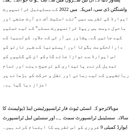
واشنگٹن ڈی سی، امریکہ میں 2022 کے سسٹینبل ٹرانسپورٹ
ایوارڈ کی تقریب میں "نئے اسٹیٹ آف دی آرٹ صنفی اور
ماحول دوست بس ریپڈ ٹرانسپورٹ سسٹم" کے لیے تسلیم
کیے جائیں گے۔پشاور بی آر ٹی کے علاوہ کولمبیا کے
دارالحکومت بگوٹا اور ایستونیا کے شہر تارتو کو
اس ایوارڈ سے نوازا جائے گا،کو ان کی گلیوں کو
تبدیل کرنے، پائیداری کو ترجیح دینے اور تمام
رہائشیوں کے لیے رسائی اور نقل و حرکت کو بڑھانے پر
اعزاز دیا گیا ہے۔
موبالائزجو کہ انسٹی ٹیوٹ فار ٹرانسپورٹیشن اینڈ ڈیولپمنٹ کا
سالانہ سسٹینبل ٹرانسپورٹ سمٹ ہے اور سسٹین ایبل ٹرانسپورٹ
ایوارڈ کمیٹی 9 فروری کو اس تقریب کا اہتمام کرتے ہیں۔