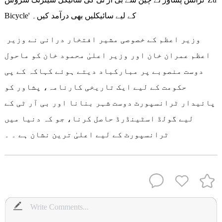
Bicycle' کے لیے سائیکلیں بھی درآمد کیں۔
وزیر اعظم کے خصوصی مشیر افتخار درانی نے وزیر
اعظم عمران خان اور وزیر اعلیٰ محمود خان کو ماحول
دوست منصوبے پر مبارکباد دیتے ہوئے کہاکہ کے پی
حکومت کے لیے ایک تاریخی کارنامہ، پشاور کو
پائیدار ٹرانسپورٹ دوست شہر بنانا اور بی آر ٹی کے
لیے گولڈ اسٹینڈرڈ حاصل کرنا، جو کہ دنیا میں
ٹرانسپورٹ کے لیے اعلیٰ ترین نشان ہے ۔ ۔