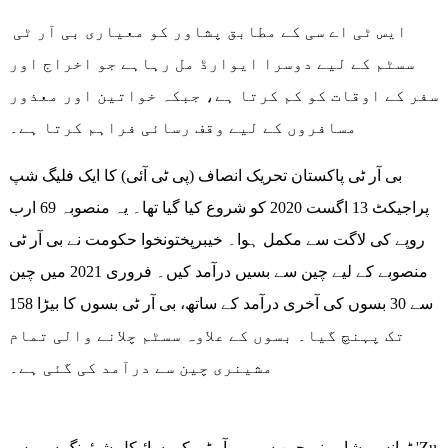
ایس ٹی اے سی کے مطابق پشاور کو معیاری بی آر ٹی
سسٹم کے لیے دوسرا ایوارڈ مل رہاہے جو اخراج اور
سفر کے اوقات کو کم کرتا ہے، جبکہ خواتین اور معذور
مسافروں کے لیے وقف رسائی فراہم کرتا ہے۔
بی آر ٹی پاکستان تحریک انصاف (پی ٹی آئی) کا ایک فلیگ شپ
پراجیکٹ 13 اگست 2020 کو شروع کیا گیا تھا۔ یہ منصوبہ 69 ارب
روپے کی لاگت سے مکمل ہوا۔ خیبرپختونخوا حکومت نے بی آر ٹی
منصوبے کے لیے چین سے بسیں درآمد کیں۔ فروری 2021 میں چین
سے 30 بسوں کی آخری درآمد کے ساتھ، بی آر ٹی بسوں کا بیڑا 158
تک پہنچ گیا۔ بسوں کے علاوہ سسٹم چلانے والی تمام
مشینری چین سے درآمد کی گئی ہے۔
ٹرانس پشاور نے چین سے بی آر ٹی کی سائیکل شیئرنگ سروس 'Zu