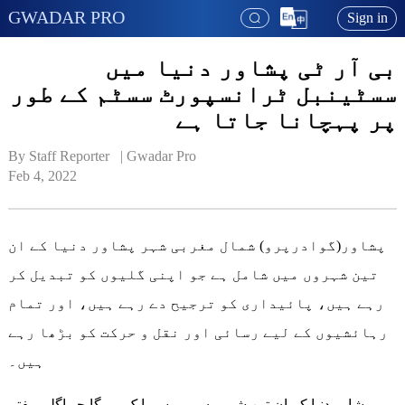
GWADAR PRO
Sign in
بی آر ٹی پشاور دنیا میں
سسٹینبل ٹرانسپورٹ سسٹم کے طور
پر پہچانا جاتا ہے
By Staff Reporter   | 
Gwadar Pro
Feb 4, 2022
پشاور(گوادرپرو) شمال مغربی شہر پشاور دنیا کے ان
تین شہروں میں شامل ہے جو اپنی گلیوں کو تبدیل کر
رہے ہیں، پائیداری کو ترجیح دے رہے ہیں، اور تمام
رہائشیوں کے لیے رسائی اور نقل و حرکت کو بڑھا رہے
ہیں۔
پشاور دنیا کے ان تین شہروں میں سے ایک ہو گا جو اگلے ہفتے