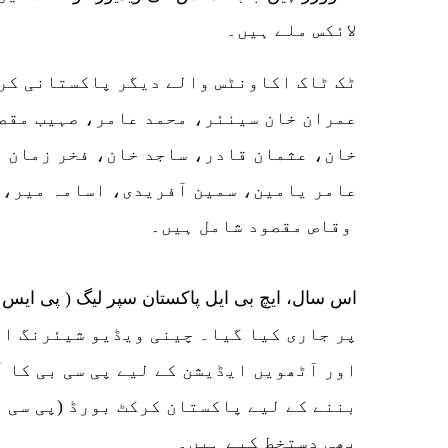
لائکس ملے ہیں۔
ٹک ٹاک اکاونٹس والے دیگر پاکستانی کر
عمران خان سینئر، محمد عامر، صہیب مقص
خان، عثمان قادر، ساجد خان، فخر زمان ا
عامر یامین، سمین آفریدی، اسامہ میر،م
وقاص مقصود شامل ہیں۔
پر جاری کیا گیا۔ چینی ویڈیو شیئرنگ ای
اور آٹھویں ایڈیشن کے لیے پی سی بی کا 
بننے کے لیے پاکستان کرکٹ بورڈ (پی سی ب
بھی دستخط کیے ہیں۔