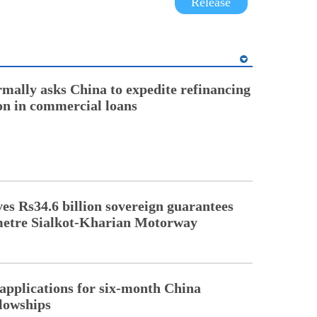
Release
rmally asks China to expedite refinancing
ion in commercial loans
s Rs34.6 billion sovereign guarantees
metre Sialkot-Kharian Motorway
pplications for six-month China
llowships