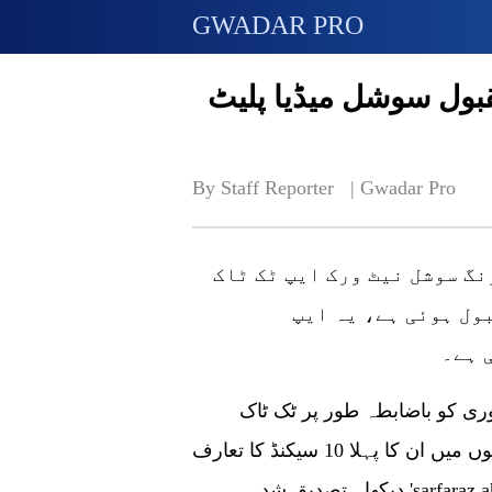
GWADAR PRO
قبول سوشل میڈیا پلیٹ
By Staff Reporter   | 
Gwadar Pro
نگ سوشل نیٹ ورک ایپ ٹک ٹاک
ول ہوئی ہے، یہ ایپ
 ہے۔
یڈی ایٹر کے کپتان سرفراز احمد نے 27 جنوری کو باضابطہ طور پر ٹک ٹاک
جوائن کیا، اور 1.9 ملین صارفین نے صرف 48 گھنٹوں میں ان کا پہلا 10 سیکنڈ کا تعارف