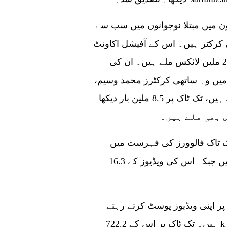
 میں مبتلا نوجوانوں میں سب سے
ں۔ اس کے آفیشل اکاونٹ 'ha55an32ali' کے ٹک ٹاک پر
2.2 ملین فالوورز ہیں جب کہ ان کی ویڈیوز کو 20 ملین لائکس ملے ہیں۔ ان کی
 میں وہ ساتھی کرکٹرز محمد وسیم،
فہیم اشرف اور موسیٰ خان کے ساتھ ڈانس کرتے ہیں، ٹک ٹاک پر 8.5 ملین بار دیکھا
ک ٹاک فالوورز کی فہرست میں
دوسرے نمبر پر ہیں۔ اس کے 1.8 ملین فالوورز ہیں جبکہ اس کی ویڈیوز کے 16.3
پر اپنی ویڈیوز پوسٹ کرتے رہتے
ہیں۔ ٹک ٹاک پر اس کے 722.2 kفالوورز ہیں جب کہ اس کی ویڈیوز کو 4.7 ملین