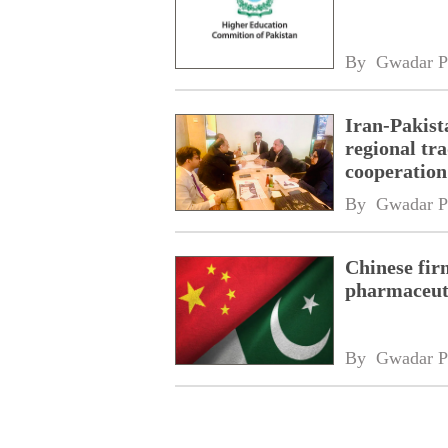
By 
Gwadar P
Iran-Pakist
regional tr
cooperatio
network
By 
Gwadar P
Chinese fir
pharmaceuti
By 
Gwadar P