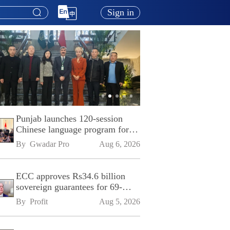
Sign in
Punjab launches 120-session
Chinese language program for
SPU
By 
Gwadar Pro
Aug 6, 2026
ECC approves Rs34.6 billion
sovereign guarantees for 69-
kilometre Sialkot-Kharian
By 
Profit
Aug 5, 2026
Motorway