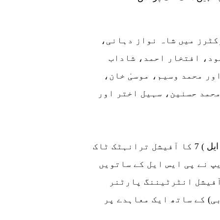
کٹرز میں شاہ نواز دہانی،
ود، افتخار احمد، شاداب
ور محمد وسیم، موسیٰ خان،
حمد حسنین، سہیل اختر اور
اس سال، ایچ بی ایل پاکستان سپر لیگ ( پی ایس ایل ) 7 کا آفیشل ترانہٹک ٹاک
پ نے پی ایس ایل کے ساتویں
آفیشل انٹرٹیننگ پارٹنر
ی) کے ساتھ ایک معاہدے پر