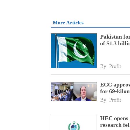
More Articles
Pakistan fo
of $1.3 bill
By 
Profit
ECC approve
for 69-kilo
By 
Profit
HEC opens a
research fe