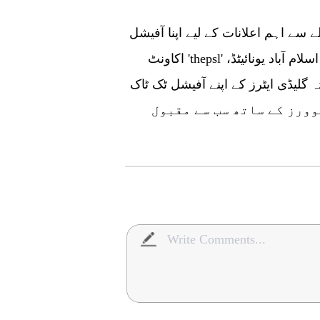
 سے اہم اعلانات کے لیے اپنا آفیشل
اکاونٹ 'thepsl' استعمال کرتا ہے۔ پی ایس ایل فرنچائزز بشمول اسلام آباد یونائیٹڈ،
 گلیڈی ایٹرز کے اپنے آفیشل ٹک ٹاک
ور زلمی 124.1 ہزار فالوورز کے ساتھ سب سے مقبول