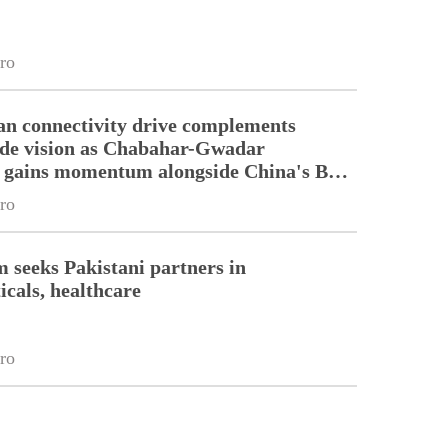
ro
an connectivity drive complements
ade vision as Chabahar-Gwadar
n gains momentum alongside China's BRI
ro
m seeks Pakistani partners in
cals, healthcare
ro