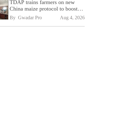
TDAP trains farmers on new
China maize protocol to boost
exports
By 
Gwadar Pro
Aug 4, 2026