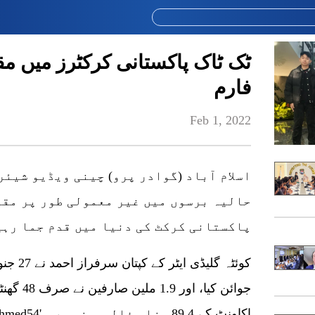
ٹک ٹاک پاکستانی کرکٹرز میں م
فارم
Feb 1, 2022
اسلام آباد (گوادر پرو) چینی ویڈیو شیئر
حالیہ برسوں میں غیر معمولی طور پر مقب
پاکستانی کرکٹ کی دنیا میں قدم جما رہی
کوئٹہ گل
دیکھا۔ تصدیق شدہ 'sarfaraz.ahmed54' اکاونٹ کے 89.4 ہزار فالوورز ہیں۔