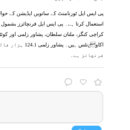
پی ایس ایل ٹورنامنٹ کے ساتویں ایڈیشن کے حوالے
کراچی کنگز، ملتان سلطان، پشاور زلمی اور کوئٹہ
اکاو¿نٹس ہیں۔ پشا
فرنچائز ہے۔