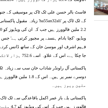
فاسٹ بالر حسن علی ٹک ٹاک پر موسیقی کے جنون
زیادہ مقبول پاکستانی کرکٹر ہی
ویڈیو، 'کچا بادام ہنسنے پر مجبور کرتی ہے' جس
جا چکا ہے، اس کے علاوہ اسے 752.6 ہزار لائکس بھی ملے ہیں۔
پاکستانی آل راونڈر شاداب خان سب سے زیادہ ٹ
ملین ویوز ہیں۔
پاکستانی بلے باز عمر اکمل باقاعدگی سے ٹک ٹاک 