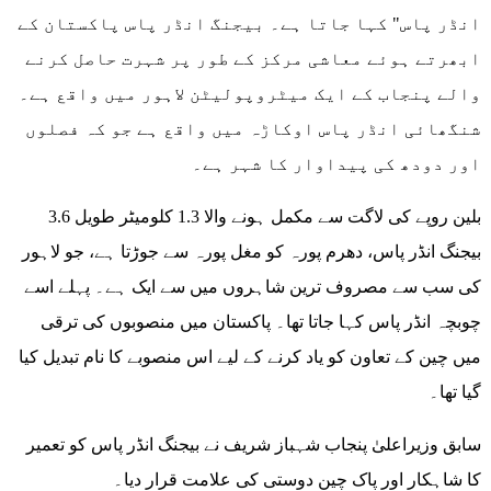
انڈر پاس" کہا جاتا ہے۔ بیجنگ انڈر پاس پاکستان کے
ابھرتے ہوئے معاشی مرکز کے طور پر شہرت حاصل کرنے
والے پنجاب کے ایک میٹروپولیٹن لاہور میں واقع ہے۔
شنگھائی انڈر پاس اوکاڑہ میں واقع ہے جو کہ فصلوں
اور دودھ کی پیداوار کا شہر ہے۔
3.6 بلین روپے کی لاگت سے مکمل ہونے والا 1.3 کلومیٹر طویل
بیجنگ انڈر پاس، دھرم پورہ کو مغل پورہ سے جوڑتا ہے، جو لاہور
کی سب سے مصروف ترین شاہروں میں سے ایک ہے۔ پہلے اسے
چوبچہ انڈر پاس کہا جاتا تھا۔ پاکستان میں منصوبوں کی ترقی
میں چین کے تعاون کو یاد کرنے کے لیے اس منصوبے کا نام تبدیل کیا
گیا تھا۔
سابق وزیراعلیٰ پنجاب شہباز شریف نے بیجنگ انڈر پاس کو تعمیر
کا شاہکار اور پاک چین دوستی کی علامت قرار دیا۔