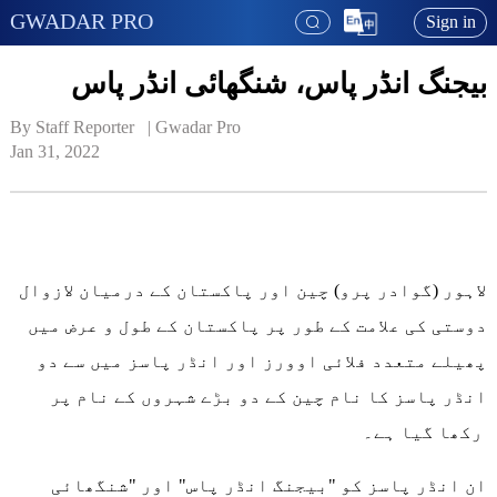
GWADAR PRO
Sign in
بیجنگ انڈر پاس، شنگھائی انڈر پاس
By Staff Reporter   | 
Gwadar Pro
Jan 31, 2022
لاہور (گوادر پرو) چین اور پاکستان کے درمیان لازوال
دوستی کی علامت کے طور پر پاکستان کے طول و عرض میں
پھیلے متعدد فلائی اوورز اور انڈر پاسز میں سے دو
انڈر پاسز کا نام چین کے دو بڑے شہروں کے نام پر
رکھا گیا ہے۔
ان انڈر پاسز کو "بیجنگ انڈر پاس" اور "شنگھائی