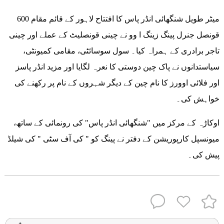
600 میٹر طویل شنگھائی انڈر پاس کا افتتاح لاہور کے قائم مقام
قونصل جنرل پینگ زینگ ا وو نے چینی قونصلیٹ کے عملے اور چینی
تاجر برادری کے ہمراہ کیا۔ سول سوسائٹی، مقامی کمیونٹی،
سیاستدانوں نے پاک چین دوستی کا نعرہ لگایا اور مزید انڈر پاسز
اور فلائی اوورز کا نام چین کے دیگر شہروں کے نام پر رکھنے کی
خواہش کی۔
اوکاڑہ کے مرکز میں "شنگھائی انڈر پاس" کی رونمائی کے ساتھ،
میونسپل کارپوریشن کے دفتر نے پینگ کو " کی آف سٹی " کی شیلڈ
پیش کی۔