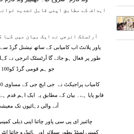
اہداف کے مطابق اپنی قابل تجدید توانا
پاور پلانٹ اب کامیابی کے ساتھ نیشنل گرڈ س
طور پر فعال ہو جائے گا آرٹسٹک انرجی نے کہا کہ
جو ہم قومی گرڈ کو100 میگاواٹ تک فراہم کرتے ہیں ۔
قابو پایا ہے۔ بیان کے مطابق یہ ایک اہم قدم ہے
آنے والی دہائیوں تک معیشت کو مستحکم منافع فراہم کر ے گا۔
چائنیز ای پی سی پاور چائنا اپنی ذیلی کمپ
کمپنی لمیٹڈ بطور سپلائر اور ہائیڈرو چائنا انٹ