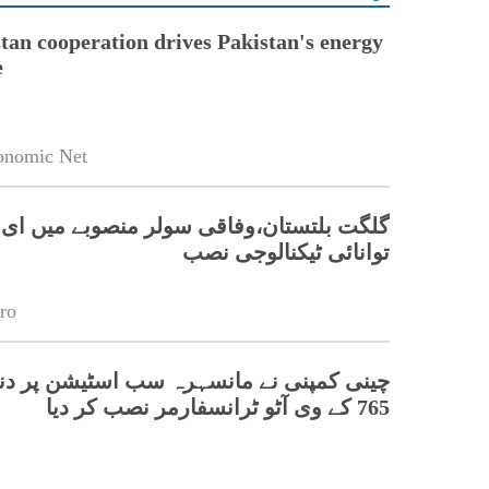
tan cooperation drives Pakistan's energy
e
onomic Net
گلگت بلتستان،وفاقی سولر منصوبے میں ای 
توانائی ٹیکنالوجی نصب
ro
چینی کمپنی نے مانسہرہ سب اسٹیشن پر دنیا 
765 کے وی آٹو ٹرانسفارمر نصب کر دیا