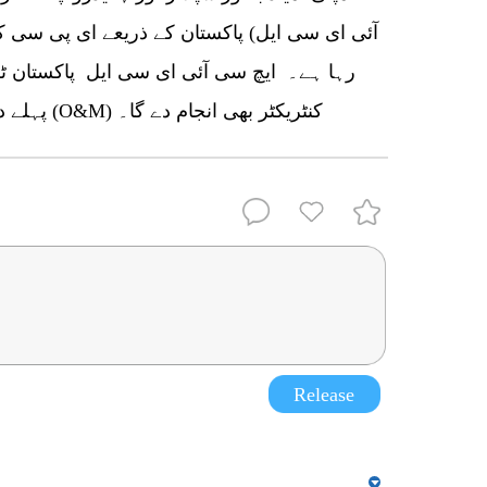
آئی ای سی ایل) پاکستان کے ذریعے ای پی سی کن
رہا ہے۔ ایچ سی آئی ای سی ایل پاکستان ٹربا
پہلے دو سالوں کے لیے آپریشنز اینڈ مینٹیننس (O&M) کنٹریکٹر بھی انجام دے گا۔
Release