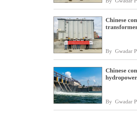
By 
Gwadar P
Chinese com
transformer
By 
Gwadar P
Chinese com
hydropower
By 
Gwadar P