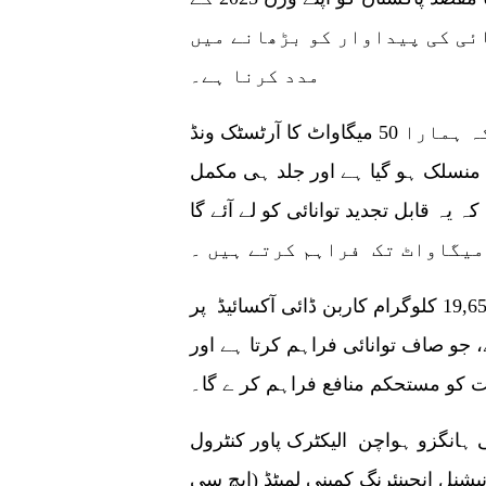
ئی کی پیداوار کو بڑھانے میں
مدد کرنا ہے۔
آرٹسٹک انرجی نے ایک بیان میں کہا کہ ہمارا 50 میگاواٹ کا آرٹسٹک ونڈ
ے منسلک ہو گیا ہے اور جلد ہی مکمل
 یہ قابل تجدید توانائی کو لے آئے گا
کامیاب پراجیکٹ نے جی ایچ جی کے مساوی 19,650 کلوگرام کاربن ڈائی آکسائیڈ پر
، جو صاف توانائی فراہم کرتا ہے اور
نی ہانگزو ہواچن الیکٹرک پاور کنٹرول
رنیشنل انجینئرنگ کمپنی لمیٹڈ (ایچ سی