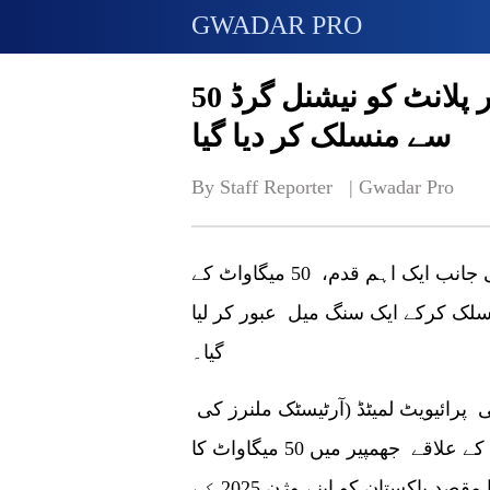
GWADAR PRO
50 میگاواٹ کے آرٹسٹک ونڈ پاور پلانٹ کو نیشنل گرڈ
سے منسلک کر دیا گیا
By Staff Reporter   | 
Gwadar Pro
ٹھٹھہ (گوادر پرو) صاف اور سرسبز پاکستان کی جانب ایک اہم قدم، 50 میگاواٹ کے
سلک کرکے ایک سنگ میل عبور کر لیا
گیا۔
جی ای قابل تجدید توانائی اور آرٹسٹک انرجی پرائیویٹ لمیٹڈ (آرٹیسٹک ملنرز کی
ملکیت) نے مئی 2018 میں سندھ کے ضلع ٹھٹھہ کے علاقے جھمپیر میں 50 میگاواٹ کا
ونڈ فارم شروع کیا۔ جھمپیر ونڈ فارم کا مقصد پاکستان کو اپنے وژن 2025 کے