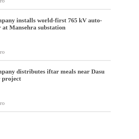
ro
pany installs world-first 765 kV auto-
 at Mansehra substation
ro
pany distributes iftar meals near Dasu
 project
ro