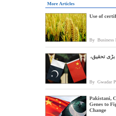
More Articles
Use of cert
By 
Business 
بڑی تحقیق،
By 
Gwadar P
Pakistani, 
Genes to Fi
Change