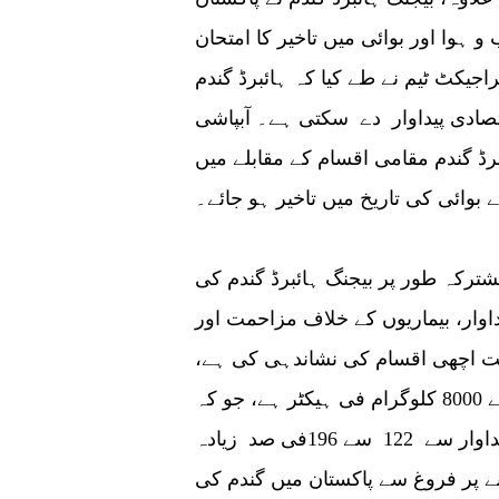
 ہوا اور بوائی میں تاخیر کا امتحان
 ذریعے پراجیکٹ ٹیم نے طے کیا کہ ہائبرڈ گندم
قتصادی پیداوار دے سکتی ہے۔ آبپاشی
ڈ گندم مقامی اقسام کے مقابلے میں
وائی کی تاریخ میں تاخیر ہو جائے۔
شترکہ طور پر بیجنگ ہائبرڈ گندم کی
داوار، بیماریوں کے خلاف مزاحمت اور
 اچھی اقسام کی نشاندہی کی ہے،
جن کی پیداوار کی صلاحیت تقریباً 6000 سے 8000 کلوگرام فی ہیکٹر ہے، جو کہ
پاکستان میں موجودہ عام گندم کی اوسط پیداوار سے 122 سے 196فی صد زیادہ
نے پر فروغ سے پاکستان میں گندم کی