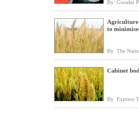
By 
Gwadar P
Agriculture
to minimise
By 
The Nati
Cabinet bod
By 
Express T