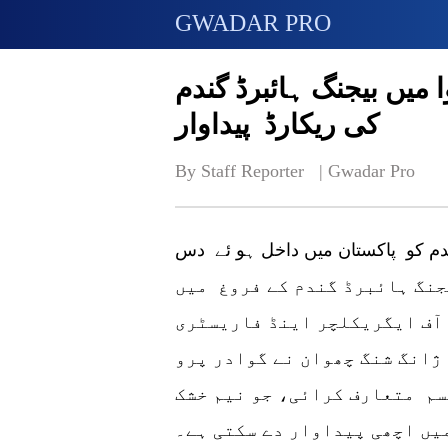
GWADAR PRO
میں بیجنگ ہائبرڈ گندم
کی ریکارڈ پیداوار
By Staff Reporter   | 
Gwadar Pro
گندم کو پاکستان میں داخل ہو ئے دس
تان میں بیجنگ ہائبرڈ گندم کے فروغ میں
آف ایگریکلچر اینڈ فاریسٹری
 ژانگ شنگ چھوان نے گوادر پرو
سم متعارف کرائی، جو نیم خشک
میں اچھی پیداوار دے سکتی ہے۔