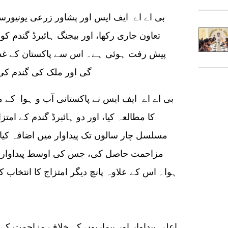
تعاون جاری رکھا، اور بیجنگ ہائبرڈ گندم کو
پیش رفت ہوئی ہے۔ اس سے پاکستان کے غذائ
گی اور ملک کی گندم کی 
کا مطالعہ کیا، اور دو ہائبرڈ گندم کے امتز
مسلسل چار سالوں تک پیداوار میں اضافہ کیا
اعلی پیداوار اور بیماریوں کے خلاف مزاحمت کے ع