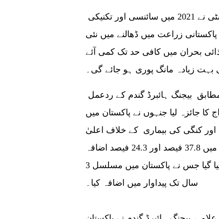
بی اے اے ایف ایس اور پشاور زرعی یونیورسٹی نے 2021 میں سائنسی اور تکنیکی
 پاکستانی زراعت میں ڈھالنے میں نئی
ی بحران میں کافی حد تک کمی آئے
بہت زیادہ مانگ پوری ہو جائے گی۔
بی اے اے ایف ایس نے پاکستانی آب و ہوا کے مطابق بیجنگ ہائبرڈ گندم کے ردعمل
اج کا جائزہ لیا جنہوں نے پاکستان میں
 اور کنگی کی بیماری کے خلاف اعلیٰ
مزاحمت حاصل کی، جس کی اوسط پیداوار میں 37.8 فیصد اور 24.3 فیصد اضافہ
ہوا۔ اس کے علاوہ پانچ دیگر امتزاج کا انتخاب کیا گیا جس نے پاکستان میں مسلسل 3
سال تک پیداوار میں اضافہ کیا۔
لاوہ، بیجنگ ہائبرڈ گندم نے پاکستان