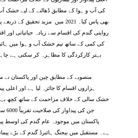
کی آب و ہوا کے مطابق ڈھالنے کے لیے خشک آب و
بھی پاس کیا۔ 2021 میں مزید تحقیق کے
روایتی گندم کی اقسام سے زیادہ حیاتیاتی اور ا
کی کمی کے ساتھ نیم خشک آب و ہوا میں ہائبر
بہتر کارکردگی کا مظاہرہ کر سکتی ہے چاہے ب
منصوبے کے مطابق چین اور پاکستان نے م
ہزاروں اقسام کا جائزہ لیا ہے اور اعلی پی
خشک سالی کے خلاف مزاحمت کے ساتھ کچھ بہت
ہے۔ مستقبل میں بیجنگ ہائبرڈ گندم کے بڑے پیما