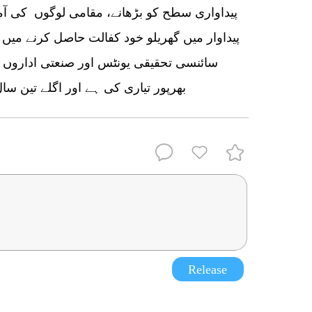
پیداواری سطح کو بڑھانے، مقامی لوگوں کی آمد
پیداوار میں گھریلو خود کفالت حاصل کرنے میں 
سائنسی تحقیقی یونٹس اور صنعتی اداروں نے
بھرپور تیاری کی ہے اور اگلے تین س
Release