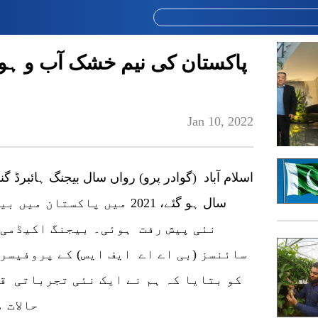
پاکستان کی نیم خشک آب و ہوا 
Jan 10, 2022
اسلام آباد (گوادر پرو) رواں سال بیجنگ ہائبرڈ 
سال ہو گئے، 2021 میں پاکس
نئی پیش رفت ہوئی۔ بیجنگ اکیڈمی 
سائنسز (بی اے اے ایف ایس) کے پروفیسر
کو بتایا کہ ہم نے ایک نئی تجرباتی ق
حالات 