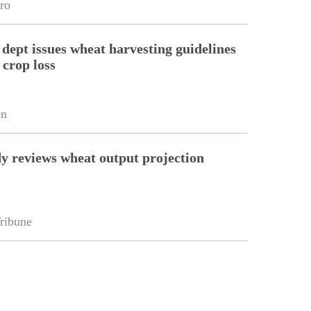
ro
 dept issues wheat harvesting guidelines
 crop loss
on
y reviews wheat output projection
ribune