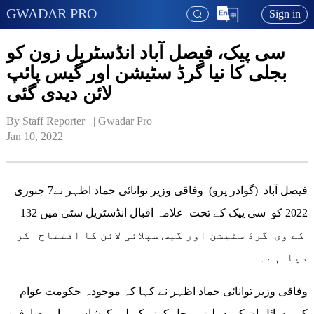
GWADAR PRO
Sign in
سی پیک، فیصل آباد انڈسٹریل زون کو
بجلی کا نیا گرڈ سٹیشن اور گیس پائپ
لائن دیدی گئی
By Staff Reporter   | 
Gwadar Pro
Jan 10, 2022
فیصل آباد (گوادر پرو) وفاقی وزیر توانائی حماد اظہر نے7 جنوری
2022 کو سی پیک کے تحت علامہ اقبال انڈسٹریل سٹی میں 132
کے وی گرڈ سٹیشن اور گیس سپلائی لائن کا افتتاح کر
دیا ہے۔
وفاقی وزیر توانائی حماد اظہر نے کہا کہ موجودہ حکومت عوام
کے مسائل ان کی دہلیز پر حل کرنے کے لیے کوشاں ہے اور صارفین