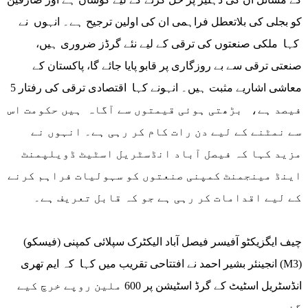
کو بجلی کی بلاتعطل فراہمی ان کی اولین ترجیح ہے۔ انہوں نے
کہا ملکی صنعتوں کی ترقی کے لیے نئے گرڈز ضروری ہیں،
صنعتی ترقی سے بے روزگاری پر قابو پایا جائے گا، پاکستان کے
معاشی اشاریے مثبت ہیں۔ انہونے کہا اقتصادی ترقی کی رفتار 5
فیصد ہے، بڑھتی ہوئی قیمتوں سے آگاہ ہیں حکومت اس
سے نمٹنے کے لیے دن رات کام کر رہی ہے۔ انہوں نے
مزید کہا کہ فیصل آباد انڈسٹریل اسٹیٹ ڈویلپمنٹ
اینڈ مینجمنٹ کمپنی صنعتوں کو سہولیات فراہم کرنے
کے لیے اقدامات کر رہی ہے جو کہ قابل تعریف ہے۔
چیف ایگزیکٹو آفیسر فیصل آباد الیکٹرک سپلائی کمپنی (فیسکو)
انجینئر بشیر احمد نے افتتاحی تقریب میں کہا کہ ایم تھری (M3)
انڈسٹریل اسٹیٹ کے گرڈ اسٹیشن پر 600 ملین روپے خرچ کیے
گئے ہیں ۔