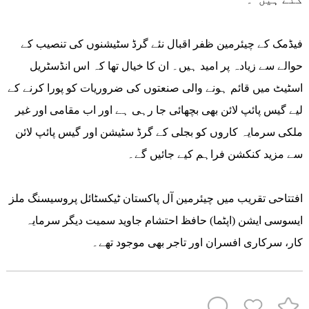
فیڈمک کے چیئرمین ظفر اقبال نئے گرڈ سٹیشنوں کی تنصیب کے
حوالے سے زیادہ پر امید ہیں۔ ان کا خیال تھا کہ اس انڈسٹریل
اسٹیٹ میں قائم ہونے والی صنعتوں کی ضروریات کو پورا کرنے کے
لیے گیس پائپ لائن بھی بچھائی جا رہی ہے اور اب مقامی اور غیر
ملکی سرمایہ کاروں کو بجلی کے گرڈ سٹیشن اور گیس پائپ لائن
سے مزید کنکشن فراہم کیے جائیں گے۔
افتتاحی تقریب میں چیئرمین آل پاکستان ٹیکسٹائل پروسیسنگ ملز
ایسوسی ایشن (اپٹما) حافظ احتشام جاوید سمیت دیگر سرمایہ
کار، سرکاری افسران اور تاجر بھی موجود تھے۔