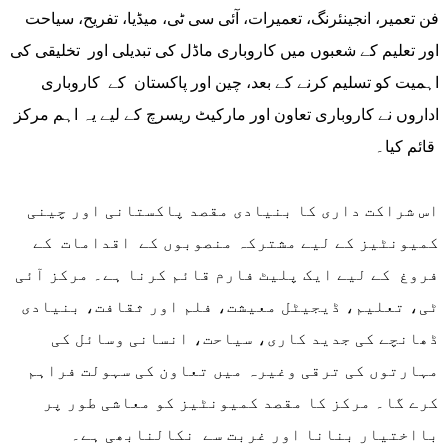
فن تعمیر، انجینئرنگ، تعمیرات، آئی سی ٹی، میڈیا، تفریح، سیاحت
اور تعلیم کے شعبوں میں کاروباری ماڈل کی تبدیلی اور تخلیقی کی
اہمیت کو تسلیم کرنے کے بعد، چین اور پاکستان کے کاروباری
اداروں نے کاروباری تعاون اور مارکیٹ ریسرچ کے لیے یہ اہم مرکز
قائم کیا۔
اس شراکت داری کا بنیادی مقصد پاکستانی اور چینی
کمیونٹیز کے لیے مشترکہ منصوبوں کے اقدامات کے
فروغ کے لیے ایک پلیٹ فارم قائم کرنا ہے۔ مرکز آئی
ٹی، تعلیم، ڈیجیٹل معیشت، فلم اور ثقافت، بنیادی
ڈھانچے کی جدید کاری، سیاحت، انسانی وسائل کی
مہارتوں کی ترقی وغیرہ میں تعاون کی سہولت فراہم
کرے گا۔ مرکز کا مقصد کمیونٹیز کو معاشی طور پر
بااختیار بنانا اور غربت سے نکالنابھی ہے۔