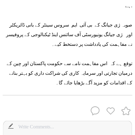
ہے.
صوبہ ژی جیانگ کے بی آئی ایم سروس سینٹر کے بانی ڈائریکٹر
اور ژی جیانگ یونیورسٹی آف سائنس اینڈ ٹیکنالوجی کے پروفیسر
نے مفاہمت کی یادداشت پر دستخط کیے۔
توقع ہے کہ اس مفاہمت نامے سے حکومت پاکستان اور چین کے
درمیان تجارتی اور سرمایہ کاری کی شراکت داری کو بہتر بنانے
کے اقدامات کو مزید آگے بڑھایا جائے گا۔