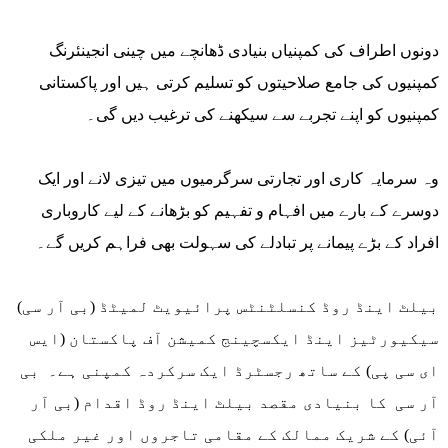
دونوں اطراف کی کمپنیاں بنیادی ڈھانچے میں چینی انجینئرنگ
کمپنیوں کی جامع صلاحیتوں کو تسلیم کرتی ہیں اور پاکستانی
کمپنیوں کو اپنے تجربے سے سیکھنے کی ترغیب دیں گی۔
وہ سرمایہ کاری اور تجارتی سرگرمیوں میں تیزی لانے اور ایک
دوسرے کے بارے میں افہام و تفہیم کو بڑھانے کے لیے کاروباری
افراد کے بڑے پیمانے پر تبادلے کی سہولت بھی فراہم کریں گے۔
بیلٹ اینڈ روڈ کنسلٹنٹس پرائیویٹ لمیٹڈ (بی آر سی)
سیکیورٹیز اینڈ ایکسچینج کمیشن آف پاکستان (ایس
ای سی پی) کے ساتھ رجسٹرڈ ایک سرکردہ کمپنی ہے۔ بی
آر سی کا بنیادی مقصد بیلٹ اینڈ روڈ اقدام (بی آر
آئی) کے شریک ممالک کے مقامی تاجروں اور غیر ملکی