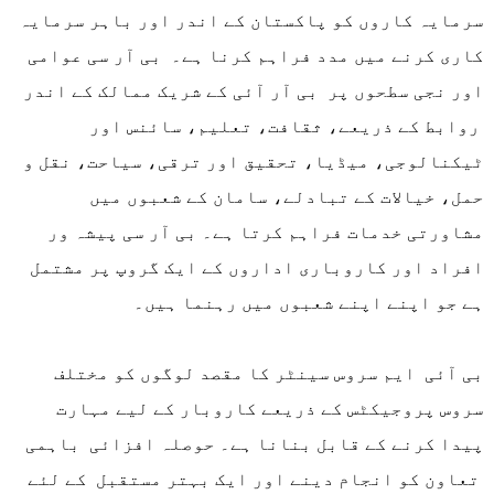
سرمایہ کاروں کو پاکستان کے اندر اور باہر سرمایہ
کاری کرنے میں مدد فراہم کرنا ہے۔ بی آر سی عوامی
اور نجی سطحوں پر بی آر آئی کے شریک ممالک کے اندر
روابط کے ذریعے، ثقافت، تعلیم، سائنس اور
ٹیکنالوجی، میڈیا، تحقیق اور ترقی، سیاحت، نقل و
حمل، خیالات کے تبادلے، سامان کے شعبوں میں
مشاورتی خدمات فراہم کرتا ہے۔ بی آر سی پیشہ ور
افراد اور کاروباری اداروں کے ایک گروپ پر مشتمل
ہے جو اپنے اپنے شعبوں میں رہنما ہیں۔
بی آئی ایم سروس سینٹر کا مقصد لوگوں کو مختلف
سروس پروجیکٹس کے ذریعے کاروبار کے لیے مہارت
پیدا کرنے کے قابل بنانا ہے۔ حوصلہ افزائی باہمی
تعاون کو انجام دینے اور ایک بہتر مستقبل کے لئے