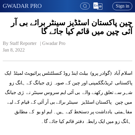
GWADAR PRO
Sign in
چین پاکستان اسٹڈیز سینٹر برائے بی آر
آئی چین میں قائم کیا جائے گا
By Staff Reporter   | 
Gwadar Pro
Jan 8, 2022
اسلام آباد (گوادر پرو) بیلٹ اینڈ روڈ کنسلٹنٹس پرائیویٹ لمیٹڈ ایک
پاکستانی ٹریڈنگکمپنی اور چین کے صوبہ ژی جیانگ کے ہانگ زو
شہر سے تعلق رکھنے والے بی آئی ایم سروس سینٹر نے ژی جیانگ
میں چین پاکستان اسٹڈیز سینٹر برائے بی آر آئی کے قیام کے لیے
مفاہمتی یادداشت پر دستخط کیے ہیں۔ ایم او یو کے مطابق
ہانگ زو میں ایک رابطہ دفتر قائم کیا جائے گا۔