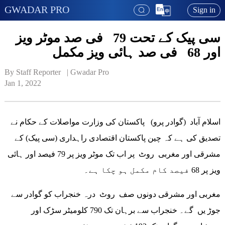
GWADAR PRO
Sign in
سی پیک کے تحت 79 فی صد موٹر ویز
اور 68 فی صد ہائی ویز مکمل
By Staff Reporter   | 
Gwadar Pro
Jan 1, 2022
اسلام آباد (گوادر پرو) پاکستان کی وزارت مواصلات کے حکام نے
تصدیق کی ہے کہ چین پاکستان اقتصادی راہداری (سی پیک) کے
مشرقی اور مغربی روٹ پر اب تک موٹر ویز پر 79 فیصد اور ہائی
ویز پر 68 فیصد کام مکمل ہو چکا ہے۔
مغربی اور مشرقی دونوں صف روٹ درہ خنجراب کو گوادر سے
جوڑ یں گے۔ خنجراب سے برہان تک 790 کلومیٹر سڑک اور