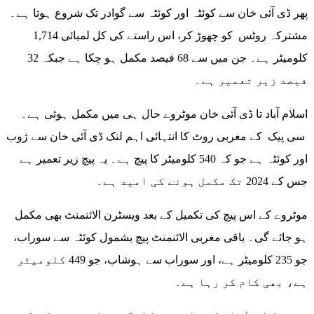
پھر ڈی آئی خان سے کوئٹہ اور کوئٹہ سے گوادر تک شروع ہوتا ہے۔
مشترکہ روٹس کو چھوڑ کر، اس راستے کی کل لمبائی 1,714
کلومیٹر ہے۔ جن میں سے 68 فیصد مکمل ہو چکا ہے جبکہ 32
فیصد زیر تعمیر ہے۔
اسلام آباد تا ڈی آئی خان موٹروے حال ہی میں مکمل ہوئی ہے۔
سی پیک کے مغربی روٹ کا انتہائی اہم لنک ڈی آئی خان سے ژوب
اور کوئٹہ ہے جو کہ 540 کلومیٹر کا پیچ ہے۔ یہ پیچ زیر تعمیر ہے
جس کے 2024 تک مکمل ہونے کی امید ہے۔
موٹروے کے اس پیچ کی تکمیل کے بعد ویسٹرن الائنمنٹ بھی مکمل
ہو جائے گی۔ باقی مغربی الائنمنٹ پیچ بشمول کوئٹہ سے سوراب،
جو 235 کلومیٹر ہے، اور سوراب سے ہوشاب، جو 449 کلومیٹر
ہے، بھی کام کر رہا ہے۔