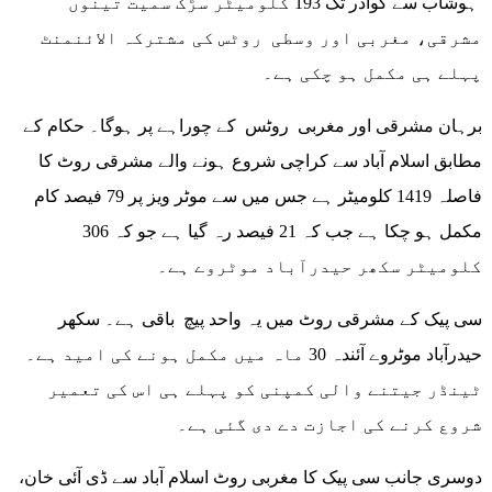
ہوشاب سے گوادر تک 193 کلومیٹر سڑک سمیت تینوں
مشرقی، مغربی اور وسطی روٹس کی مشترکہ الائنمنٹ
پہلے ہی مکمل ہو چکی ہے۔
برہان مشرقی اور مغربی روٹس کے چوراہے پر ہوگا۔ حکام کے
مطابق اسلام آباد سے کراچی شروع ہونے والے مشرقی روٹ کا
فاصلہ 1419 کلومیٹر ہے جس میں سے موٹر ویز پر 79 فیصد کام
مکمل ہو چکا ہے جب کہ 21 فیصد رہ گیا ہے جو کہ 306
کلومیٹر سکھر حیدرآباد موٹروے ہے۔
سی پیک کے مشرقی روٹ میں یہ واحد پیچ باقی ہے۔ سکھر
حیدرآباد موٹروے آئندہ 30 ماہ میں مکمل ہونے کی امید ہے۔
ٹینڈر جیتنے والی کمپنی کو پہلے ہی اس کی تعمیر
شروع کرنے کی اجازت دے دی گئی ہے۔
دوسری جانب سی پیک کا مغربی روٹ اسلام آباد سے ڈی آئی خان،