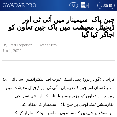
GWADAR PRO
Sign in
چین پاک سیمینار میں آئی ٹی اور
ڈیجیٹل معیشت میں پاک چین تعاون کو
اجاگر کیا گیا
By Staff Reporter   | 
Gwadar Pro
Jan 1, 2022
کراچی (گوادر پرو) چینی انسٹی ٹیوٹ آف الیکٹرانکس (سی آئی ای)
نے پاکستان اور چین کے درمیان آئی ٹی اور ڈیجیٹل معیشت میں
ہمہ جہت تعاون کو مزید مضبوط بنانے کے لیے نئی نسل کی
انفارمیشن ٹیکنالوجی پر چین پاک سیمینار کا انعقاد کیا۔
اس موقع پر فریقین کے نمائندوں نے اس امید کا اظہار کیا کہ