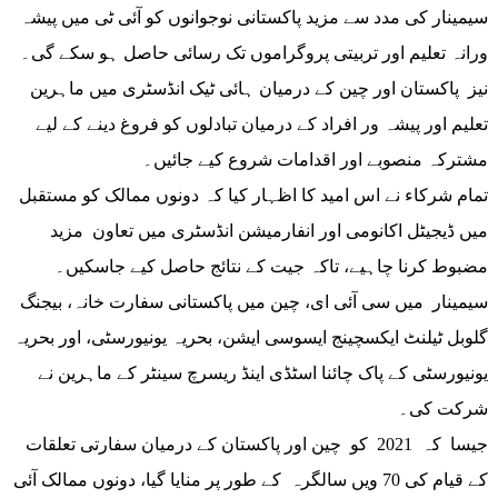
سیمینار کی مدد سے مزید پاکستانی نوجوانوں کو آئی ٹی میں پیشہ
ورانہ تعلیم اور تربیتی پروگراموں تک رسائی حاصل ہو سکے گی۔
نیز پاکستان اور چین کے درمیان ہائی ٹیک انڈسٹری میں ماہرین
تعلیم اور پیشہ ور افراد کے درمیان تبادلوں کو فروغ دینے کے لیے
مشترکہ منصوبے اور اقدامات شروع کیے جائیں۔
تمام شرکاء نے اس امید کا اظہار کیا کہ دونوں ممالک کو مستقبل
میں ڈیجیٹل اکانومی اور انفارمیشن انڈسٹری میں تعاون مزید
مضبوط کرنا چاہیے، تاکہ جیت کے نتائج حاصل کیے جاسکیں۔
سیمینار میں سی آئی ای، چین میں پاکستانی سفارت خانہ، بیجنگ
گلوبل ٹیلنٹ ایکسچینج ایسوسی ایشن، بحریہ یونیورسٹی، اور بحریہ
یونیورسٹی کے پاک چائنا اسٹڈی اینڈ ریسرچ سینٹر کے ماہرین نے
شرکت کی۔
جیسا کہ 2021 کو چین اور پاکستان کے درمیان سفارتی تعلقات
کے قیام کی 70 ویں سالگرہ کے طور پر منایا گیا، دونوں ممالک آئی