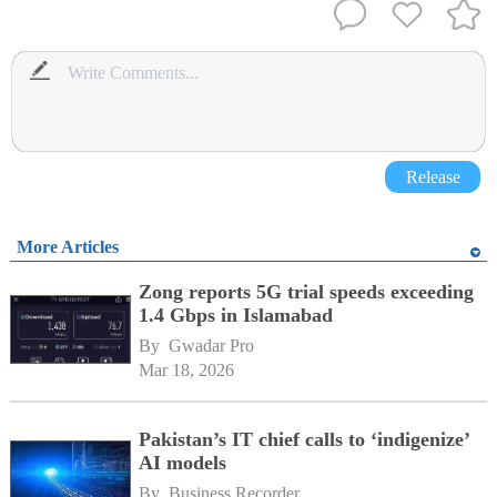
Release
More Articles
Zong reports 5G trial speeds exceeding
1.4 Gbps in Islamabad
By 
Gwadar Pro
Mar 18, 2026
Pakistan’s IT chief calls to ‘indigenize’
AI models
By 
Business Recorder