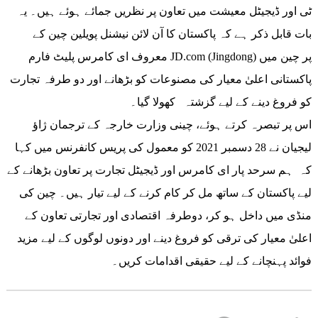
ٹی اور ڈیجیٹل معیشت میں تعاون پر نظریں جمائے ہوئے ہیں۔ یہ
بات قابل ذکر ہے کہ پاکستان کا آن لائن نیشنل پویلین چین کے
معروف ای کامرس پلیٹ فارم JD.com (Jingdong) پر چین میں
پاکستانی اعلیٰ معیار کی مصنوعات کو بڑھانے اور دو طرفہ تجارت
کو فروغ دینے کے لیے گزشتہ کھولا گیا۔
اس پر تبصرہ کرتے ہوئے، چینی وزارت خارجہ کے ترجمان ژاؤ
لیجیان نے 28 دسمبر 2021 کو معمول کی پریس کانفرنس میں کہا
کہ ہم سرحد پار ای کامرس اور ڈیجیٹل تجارت پر تعاون بڑھانے کے
لیے پاکستان کے ساتھ مل کر کام کرنے کے لیے تیار ہیں۔ چین کی
منڈی میں داخل ہو کر، دوطرفہ اقتصادی اور تجارتی تعاون کے
اعلیٰ معیار کی ترقی کو فروغ دینے اور دونوں لوگوں کے لیے مزید
فوائد پہنچانے کے لیے حقیقی اقدامات کریں۔