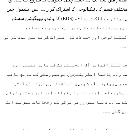
مختلف قسم کی ٹیکنالوجی کا اشتراک کر رہے ہیں، بشمول چین
کا بائیدو نیویگیشن سسٹم (BDS) پارٹنر ممالک کے ساتھ
اور یہ شاندار سمٹ ہمیں ایک دوسرے کے ساتھ
ٹیکنالوجی اور خیالات کا اشتراک کرنے میں مدد کر تی
ہے۔
چائنیز اکیڈمی آف انجینئرنگ کے ماہر تعلیم اور
ساؤتھ چائنا ایگریکلچرل یونیورسٹی کے سابق نائب
صدر پروفیسر لو شیوین نے نشاندہی کی کہ کوالٹی
ایگریکلچر اپنے نمایاں فوائد اور تیز رفتار ترقی
کے ساتھ دنیا میں زرعی ترقی کے رجحانات میں سے ایک
بن گئی ہے۔
چین نے کوالٹی ایگریکلچرپر تحقیق میں نمایاں پیش