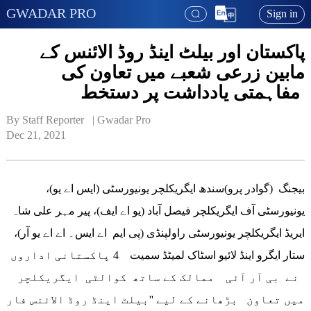
GWADAR PRO
Sign in
پاکستان اور بیلٹ اینڈ روڈ الائنس کے
مابین زرعی شعبے میں تعاون کی
مفاہمتی یادداشت پر دستخط
By Staff Reporter   | 
Gwadar Pro
Dec 21, 2021
بیجنگ (گوادر پرو)سندھ ایگریکلچر یونیورسٹی (ایس اے یو)،
یونیورسٹی آف ایگریکلچر فیصل آباد (یو اے ایف)، پیر مہر علی شاہ
ایریڈ ایگریکلچر یونیورسٹی راولپنڈی (پی ایم اے ایس۔ اے اے یو آر)،
ستار ایگرو اینڈ لائیو اسٹاک لمیٹڈ سمیت 4 پاکستانی اداروں
نے بی آر آئی ممالک کے ساتھ کوالٹی ایگریکلچر
میں تعاون بڑھانے کے لیے ''بیلٹ اینڈ روڈ الائنس فار