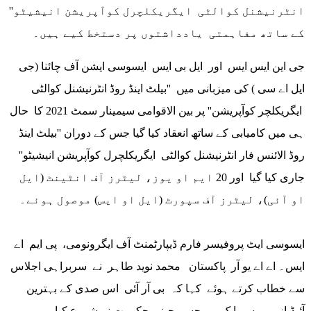
انٹرنیشنل کوالٹی ایگریکلچرل کوآپریشن انیشیٹو''
کے ساتھ مفاہمتی یادداشتوں پر دستخط کیے ہیں۔
جی این ایس ایس اور ایل بی ایس ایسوسی ایشن آف چائنا (جی
ایل اے سی ) کی میزبانی میں ''بیلٹ اینڈ روڈ انٹرنیشنل کوالٹی
ایگریکلچر کوآپریشن'' پر بین الاقوامی سیمینار سمٹ 2021 کا حال
ہی میں کامیابی کے ساتھ انعقاد کیا گیا جس کے دوران ''بیلٹ اینڈ
روڈ الائنس فار انٹرنیشنل کوالٹی ایگریکلچرل کوآپریشن انیشیٹو''
جاری کیا گیا اور 20 ایم او یوز، لیٹرز آف انٹینٹ (ایل
او آئی)، لیٹرز آف سپورٹ (ایل او ایس) موصول ہوئے۔
ایسوسی ایٹ پروفیسر فارم ڈیپارٹمنٹ آف ایگرونومی، پی ایم اے
ایس۔ اے اے یو آر پاکستان محمد نوید طاہر نے سربراہی اجلاس
سے خطاب کرتے ہوئے کہا کہ بی آر آئی اس صدی کے بہترین
آئیڈیاز میں سے ایک ہے جسے چینی حکومت نے شروع کیا ہے۔ وہ