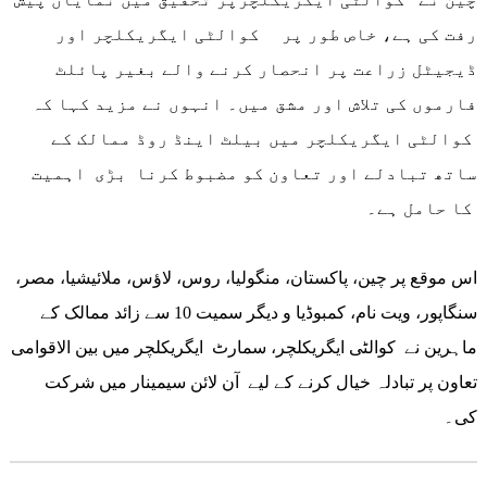
رفت کی ہے، خاص طور پر کوالٹی ایگریکلچر اور
ڈیجیٹل زراعت پر انحصار کرنے والے بغیر پائلٹ
فارموں کی تلاش اور مشق میں۔ انہوں نے مزید کہا کہ
کوالٹی ایگریکلچر میں بیلٹ اینڈ روڈ ممالک کے
ساتھ تبادلے اور تعاون کو مضبوط کرنا بڑی اہمیت
کا حامل ہے۔
اس موقع پر چین، پاکستان، منگولیا، روس، لاؤس، ملائیشیا، مصر،
سنگاپور، ویت نام، کمبوڈیا و دیگر سمیت 10 سے زائد ممالک کے
ماہرین نے کوالٹی ایگریکلچر، سمارٹ ایگریکلچر میں بین الاقوامی
تعاون پر تبادلہ خیال کرنے کے لیے آن لائن سیمینار میں شرکت
کی۔