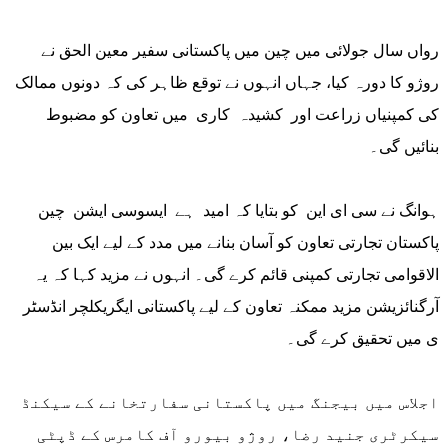
رواں سال جولائی میں چین میں پاکستانی سفیر معین الحق نے
روژو کا دورہ کیا، جہاں انہوں نے توقع ظاہر کی کہ دونوں ممالک
کی کمپنیاں زراعت اور کشیدہ کاری میں تعاون کو مضبوط
بنائیں گی۔
ہوانگ نے سی ای این کو بتایا کہ امید ہے ایسوسی ایشن چین
پاکستان تجارتی تعاون کو آسان بنانے میں مدد کے لیے ایک بین
الاقوامی تجارتی کمپنی قائم کرے گی۔ انہوں نے مزید کہا کہ یہ
آرگنائزیشن مزید ممکنہ تعاون کے لیے پاکستانی ایگریکلچر انڈسٹر
ی میں تحقیق کرے گی۔
اجلاس میں بیجنگ میں پاکستانی سفارتخانے کے سیکنڈ
سیکرٹری جنید رضا، روژو بیورو آف کامرس کے ڈپٹی