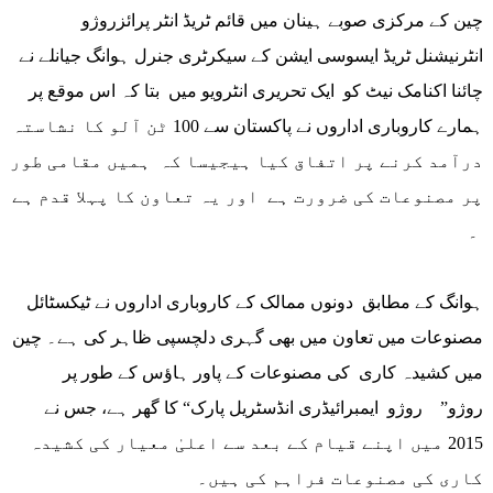
چین کے مرکزی صوبے ہینان میں قائم ٹریڈ انٹر پرائزروژو
انٹرنیشنل ٹریڈ ایسوسی ایشن کے سیکرٹری جنرل ہوانگ جیانلے نے
چائنا اکنامک نیٹ کو ایک تحریری انٹرویو میں بتا کہ اس موقع پر
ہمارے کاروباری اداروں نے پاکستان سے 100 ٹن آلو کا نشاستہ
درآمد کرنے پر اتفاق کیا ہیجیسا کہ ہمیں مقامی طور
پر مصنوعات کی ضرورت ہے اور یہ تعاون کا پہلا قدم ہے
۔
ہوانگ کے مطابق دونوں ممالک کے کاروباری اداروں نے ٹیکسٹائل
مصنوعات میں تعاون میں بھی گہری دلچسپی ظاہر کی ہے۔ چین
میں کشیدہ کاری کی مصنوعات کے پاور ہاؤس کے طور پر
روژو” روژو ایمبرائیڈری انڈسٹریل پارک“ کا گھر ہے، جس نے
2015 میں اپنے قیام کے بعد سے اعلیٰ معیار کی کشیدہ
کاری کی مصنوعات فراہم کی ہیں۔