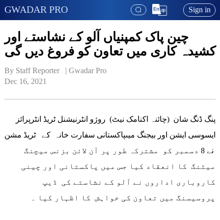
GWADAR PRO
Sign in
چین پاک کمپنیاں آلو کے نشاستے اور
کشیدہ کاری میں تعاون کو فروغ دیں گی
By Staff Reporter   | 
Gwadar Pro
Dec 16, 2021
پنگ ڈنگ شان (چائنہ اکنامک نیٹ) روژو انٹرنیشنل ٹریڈ انٹرپرائز
ایسوسی ایشن اور بیجنگ میںپاکستانی سفارت خانہ کے ٹریڈ مشن
نے 8 دسمبر کو مشترکہ طور پر آن لائن بزنس میچنگ
میٹنگ کا انعقاد کیا جس میں پاکستانی اور چینی
کاروباری اداروں نے آلو کے نشاستے کی ڈیپ
پروسیسنگ میں تعاون کی خواہش کا اظہار کیا ۔