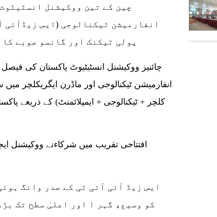
چین کے تین ووکیشنل انسٹیٹوٹ 
انفارمیشن ٹیکنالوجی (ایس زیڈآئی آ
پولی ٹیکنک اور گانسو صوبے کا 
انفارمیشن ٹیکنالوجی اور ماڈرن ایگریکلچر می
کلچر + ٹیکنالوجی + ایمپلائمنٹ) کے ذریعے پاکس
افتتاحی تقریب میں شرکاءنے ووکیشنل ایج
ایس زیڈ آئی آئی ٹی کے صدر وانگ ہوئ
کو وسیع، گہر ا اور اعلیٰ سطح تک بڑ