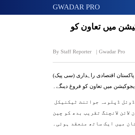
GWADAR PRO
یشن میں تعاون کو
By Staff Reporter   | 
Gwadar Pro
ن پاکستان اقتصادی راہداری (سی پیک)
جوکیشن میں تعاون کو فروغ دیںگے۔
سی سی ٹی ای ماڈل کے جدید چین پاک ڈوئل ڈپلومہ جوائنٹ ٹیکنیکل
لائن لانچنگ تقریب بدھ کو چین
ان میں ایک ساتھ منعقد ہوئی۔