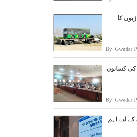
ڑیوں کا
By 
Gwadar P
 کی کسانوں
By 
Gwadar P
کے لیے اہم