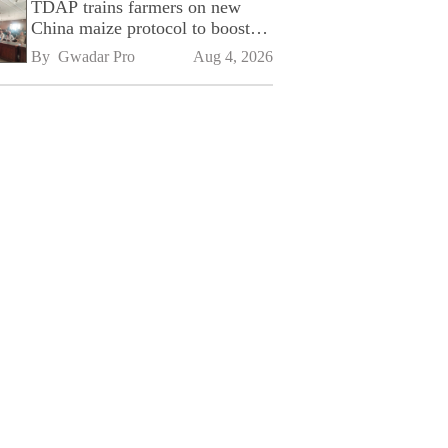
TDAP trains farmers on new
China maize protocol to boost
exports
By 
Gwadar Pro
Aug 4, 2026