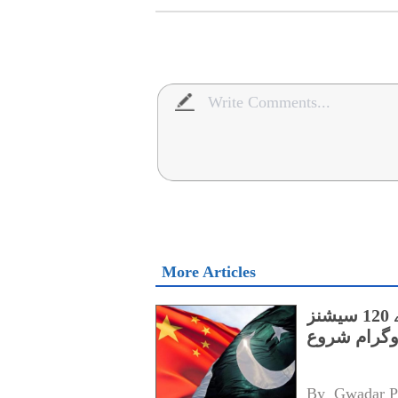
More Articles
پنجاب کے اسپیشل پروٹیکشن یونٹ کے لیے 120 سیشنز
روگرام شروع
By 
Gwadar P