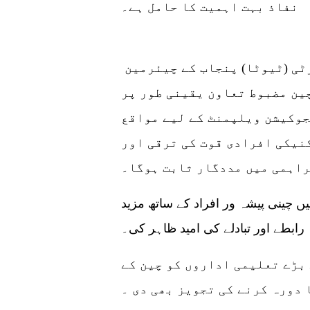
نفاذ بہت اہمیت کا حامل ہے۔
ٹیکنیکل ایجوکیشن اینڈ ووکیشنل اتھارٹی (ٹیوٹا) پنجاب کے چیئرمین
چین مضبوط تعاون یقینی طور پر
جوکیشن ویلپمنٹ کے لیے مواقع
کنیکی افرادی قوت کی ترقی اور
ں چینی پیشہ ور افراد کے ساتھ مزید
رابطے اور تبادلے کی امید ظاہر کی۔
بڑے تعلیمی اداروں کو چین کے
دورہ کرنے کی تجویز بھی دی ۔