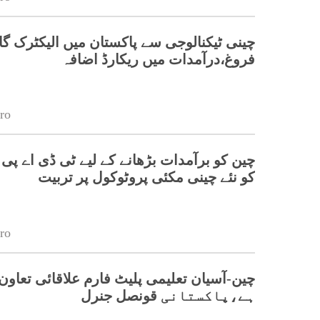
چینی ٹیکنالوجی سے پاکستان میں الیکٹرک گا
فروغ،درآمدات میں ریکارڈ اضافہ
ro
چین کو برآمدات بڑھانے کے لیے ٹی ڈی اے پی
کو نئے چینی مکئی پروٹوکول پر تربیت
ro
چین-آسیان تعلیمی پلیٹ فارم علاقائی تعاون 
ہے،پاکستانی قونصل جنرل