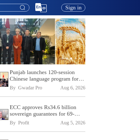
Sign in
Punjab launches 120-session
Chinese language program for
SPU
By 
Gwadar Pro
Aug 6, 2026
ECC approves Rs34.6 billion
sovereign guarantees for 69-
kilometre Sialkot-Kharian
By 
Profit
Aug 5, 2026
Motorway