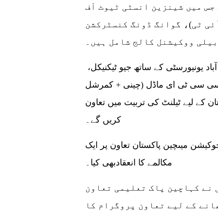
جس میں شینزین انسٹی ٹیوٹ آف
ئی ٹی)، گوانگ ڈونگ کنسٹرکشن
بیلی ووکیشنل کالج شامل ہیں۔
چائنیز ووکیشنل انسٹیٹیوٹ پاکستان کی فیصل آباد یونیورسٹی کے ساتھ جیو ٹیکنیکل،
ں سی سی ٹی ای ماڈل (چینی + کمرشل
تان کے لیے ٹیلنٹ کی تربیت میں تعاون
کریں گے۔
وکیشن میںچین پاکستان تعاون پر ایک
مکالمے کا انعقادبھی کیا۔
ی نے کہاچین پاک تعلیمی تعاون
ھانے کے لیے تعاون پروگرام کا