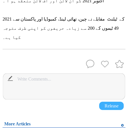
اکتوبر 2021 کو آن لائن اور آف لائن منعقد ہو ا ۔
2021 کے ٹیلنٹ مقابلے نے چین، تھائی لینڈ، کمبوڈیا اور پاکستان سے
49 ٹیموں کے 200 سے زیادہ حریفوں کو اپنی طرف متوجہ
کیا ہے۔
Release
More Articles