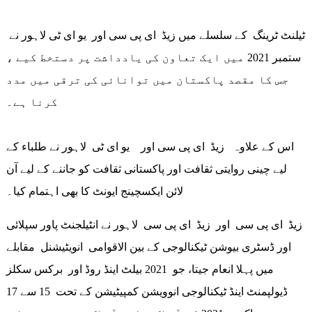
ٹیلنٹ ٹرینگ کے سلسلے میں زیڈ ای پی سی اور یو ای ٹی لاہور نے
ستمبر 2021 میں ایک تعاون کی یادداشت پر دستخط کیے ،
جس کا مقصد پاکستان میں توانائی کی ترقی میں مدد
کرنا ہے۔
اس کے علاوہ زیڈ ای پی سی اور یو ای ٹی لاہور نے طلباء کے
لیے چینی روایتی ثقافت اور پاکستانی ثقافت کو جاننے کے لیے آن
لائن ایکسچینج ایونٹ کا بھی اہتمام کیا۔
زیڈ ای پی سی اور زیڈ ای پی سی لاہور نے انٹیلجنٹ پاور سپلائی
اور ڈسٹری بیوشن ٹیکنالوجی کے بین الاقوامی انویٹیشنل مقابلے
میں پہلا انعام جیتا، جو 2021 بیلٹ اینڈ روڈ اور برکس سکلز
ڈیولپمنٹ اینڈ ٹیکنالوجی انوویشن کمپیٹیشن کے تحت 15 سے 17