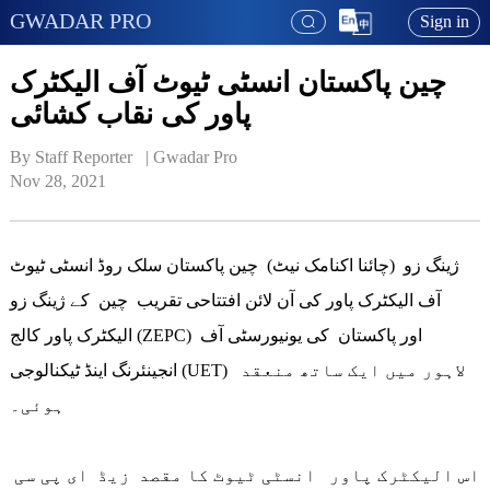
GWADAR PRO
Sign in
چین پاکستان انسٹی ٹیوٹ آف الیکٹرک
پاور کی نقاب کشائی
By Staff Reporter   | 
Gwadar Pro
Nov 28, 2021
ژینگ زو (چائنا اکنامک نیٹ) چین پاکستان سلک روڈ انسٹی ٹیوٹ
آف الیکٹرک پاور کی آن لائن افتتاحی تقریب چین کے ژینگ زو
الیکٹرک پاور کالج (ZEPC) اور پاکستان کی یونیورسٹی آف
انجینئرنگ اینڈ ٹیکنالوجی (UET) لاہور میں ایک ساتھ منعقد
ہوئی۔
اس الیکٹرک پاور انسٹی ٹیوٹ کا مقصد زیڈ ای پی سی