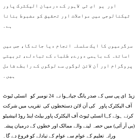
اور یو ای ٹی لاہور کے درمیان الیکٹرک پاور
ٹیکنالوجی میں مواصلات اور تحقیق کو مضبوط بنانا
ہے۔
سرگرمیوں کا ایک سلسلہ انجام دیا جائے گا، جس میں
اساتذہ کے باہمی دورے، طلباء کے تبادلے، تربیتی
پروگرام اور آن لائن لوگوں سے لوگوں کے رابطے شامل
ہیں۔
زیڈ ای پی سی کے صدر یانگ جیانہوا نے 24 نومبر کو انسٹی ٹیوٹ
آف الیکٹرک پاور کی آن لائن دستخطوں کی تقریب میں شرکت
کرتے ہوئے کہا انسٹی ٹیوٹ آف الیکٹرک پاور بیلٹ اینڈ روڈ انیشیٹو
(بی آر آئی) میں حصہ لینے والے ممالک اور خطوں کے درمیان پیشہ
ورانہ تعلیم کے عوام سے عوام کے تبادلے کو فروغ دے گا۔