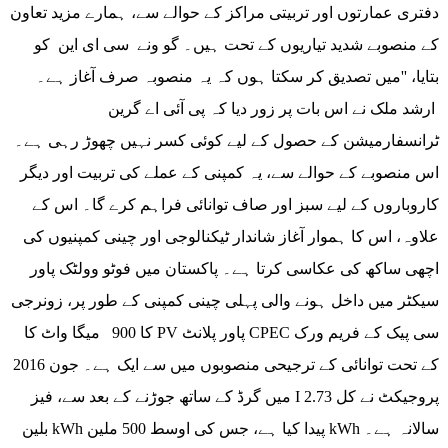
دفتری عمارتوں اور تربیتی مراکز کے حوالے سے، ہمارے مزید تعاون
کے منصوبے شدید تیاریوں کے تحت ہیں۔ گو ونے سی ای این کو
بتایا، ''میں تصدیق کر سکتا ہوں کہ یہ منصوبہ صرف آغاز ہے۔
ارشد ملک نے اس بات پر زور دیا کہ پی آئی اے گرین
ٹرانسفارمیشن کے حصول کے لیے کوئی کسر نہیں چھوڑ رہی ہے۔
اس منصوبے کے حوالے سے، یہ کمپنی کے عملے کی تربیت اور دیگر
کاروباروں کے لیے سبز اور صاف توانائی فراہم کرے گا۔ اس کے
علاوہ، اس کا ہموار آغاز شاندار ٹیکنالوجی اور چینی کمپنیوں کی
اچھی ساکھ کی عکاسی کرتا ہے۔ پاکستان میں فوٹو وولٹک پاور
سیکٹر میں داخل ہونے والی پہلی چینی کمپنی کے طور پر، زونرجی
کا 900 میگا واٹ کا PV پاور پلانٹ CPEC سی پیک کے فریم ورک
کے تحت توانائی کے ترجیحی منصوبوں میں سے ایک ہے۔ جون 2016
میں گرڈ کے ساتھ جوڑنے کے بعد سے، فیز I پروجیکٹ نے کل 2.73
بلین kWh پیدا کیا ہے، جس کی اوسط 500 ملین kWh سالانہ ہے۔