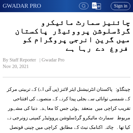
GWADAR PRO
Sign in
چائنیز سمارٹ مائیکرو
گرڈسلوشن پرووئیڈر پاکستان
میں گرین انرجی پروگرام کو
فروغ دے رہا ہے
By Staff Reporter   | 
Gwadar Pro
Nov 20, 2021
چینگڈو: پاکستان انٹرنیشنل ایئر لائنز (پی آئی اے) کے تربیتی مرکز
کے شمسی توانائی سے بجلی پیدا کرنے کے منصوبے کی افتتاحی
تقریب کراچی میں منعقد ہوئی جس کا معاہدہ دنیا کی مشہور
مربوط سمارٹ مائیکرو گرڈسلوشن پرووئیڈر کمپنی زونرجی نے
کیا تھا۔ چائنہ اکنامک نیٹ کے مطابق کراچی میں چینی قونصل