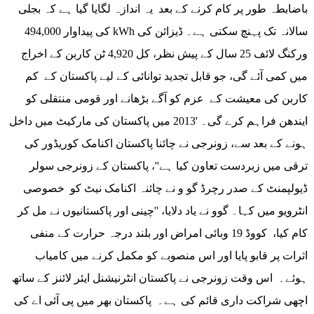
باضابطہ طور پر کام کرنے کے بعد یہ اندازہ لگایا گیا ہے کہ بجلی
کی پیداوار 494,000 kWh سالانہ تک پہنچ سکتی ہے۔ ڈیزائن کی
ورکنگ لائف 25 سال کے پیش نظر، کل 4,920 ٹن کاربن کے اخراج
میں کمی آئے گی، جو قابل تجدید توانائی کے لیے پاکستان کے کم
کاربن کی معیشت کے عزم کو آگے بڑھانے اور قومی منتقلی کو
ایندھن فراہم کرے گی۔ '2013 میں پاکستان کی مارکیٹ میں داخل
ہونے کے بعد سے، زونرجی نے چائنا پاکستان اکنامک کوریڈور کی
ترقی میں زبردست تعاون کیا ہے''، پاکستان کے زونرجی سولر
ڈیولپمنٹ کے صدر رچرڈ گو و نے چائنہ اکنامک نیٹ کو خصوصی
انٹرویو میں کہا۔ گوو نے یاد دلایا، ''چینی اور پاکستانیوں نے مل کر
کام کیا، کووڈ 19 وبائی امراض اور بلند درجہ حرارت کے منفی
اثرات پر قابو پایا اور اس منصوبے کو مکمل کرنے میں کامیاب
ہوئے۔ اس وقت زونرجی نے پاکستان انٹرنیشنل ایئر لائنز کے ساتھ
اچھی شراکت داری قائم کی ہے۔ پاکستان بھر میں پی آئی اے کی