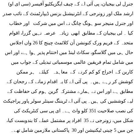
جنرل لی بیجیان، پی آئی اے کے چیف ایگزیکٹیو آفیسر (سی ای او)
ارشد ملک اور زونرجی کے انٹرنیشنل بزنس ڈیپارٹمنٹ کے نائب صدر
اور جنرل منیجر سو ہونگ چانگ نے اس میں شرکت اور خطاب
کیا ۔ لی بیجیان کے مطابق ابھی زیادہ عرصہ نہیں گزرا، اقوام
متحدہ کے فریم ورک کنونشن آن کلائمٹ چینج کا 26 واں اجلاس
حال ہی میں گلاسگو، سکاٹ لینڈ میں اختتام پذیر ہوا ہے، اور اس
میں شامل تمام فریقین عالمی موسمیاتی تبدیلی کے جواب میں
کاربن کے اخراج کو کم کرنے کے معاہدہ کیلئے ہر ممکن
کوشش کر رہے ہیں۔ پی آئی اے کا یہ اقدام زمانے کے رجحان کے
مطابق ہے اور اس نے ہمارے مشترکہ گرین ہوم کی حفاظت کے
لیے کوششیں کی ہیں۔ پی آئی اے ٹریننگ سینٹر سولر پاور پراجیکٹ
کی نصب صلاحیت 351 کلو واٹ ہے۔ ای پی سی کنٹریکٹ کی
شکل میں، زونرجی نے 35 افراد پر مشتمل عملے کا بندوبست کیا،
جن میں 5 چینی ٹیکنیشن اور 30 پاکستانی ملازمین شامل تھے۔