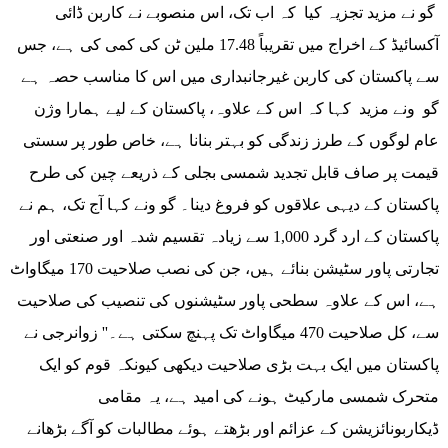
گو نے مزید تجزیہ کیا کہ اب تک، اس منصوبے نے کاربن ڈائی
آکسائیڈ کے اخراج میں تقریباً 17.48 ملین ٹن کی کمی کی ہے، جس
سے پاکستان کی کاربن غیرجانبداری میں اس کا مناسب حصہ ہے
گو ونے مزید کہا کہ اس کے علاوہ، پاکستان کے لیے ہمارا وژن
عام لوگوں کے طرز زندگی کو بہتر بنانا ہے، خاص طور پر سستی
قیمت پر صاف قابل تجدید شمسی بجلی کے ذریعے چین کی طرح
پاکستان کے دیہی علاقوں کو فروغ دینا۔ گو ونے کہا آج تک، ہم نے
پاکستان کے ارد گرد 1,000 سے زیادہ تقسیم شدہ اور صنعتی اور
تجارتی پاور سٹیشن بنائے ہیں، جن کی نصب صلاحیت 170 میگاواٹ
ہے، اس کے علاوہ سطحی پاور سٹیشنوں کی تنصیب کی صلاحیت
سے، کل صلاحیت 470 میگاواٹ تک پہنچ سکتی ہے۔'' زوانرجی نے
پاکستان میں ایک بہت بڑی صلاحیت دیکھی کیونکہ قوم کو ایک
متحرک شمسی مارکیٹ ہونے کی امید ہے، یہ مقامی
ڈیکاربونائزیشن کے عزائم اور بڑھتے ہوئے مطالبات کو آگے بڑھانے