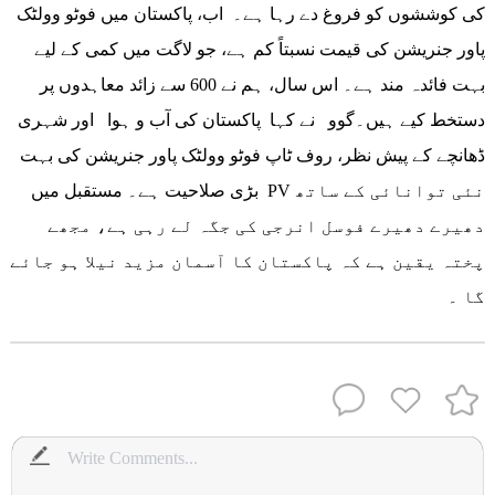
کی کوششوں کو فروغ دے رہا ہے۔ اب، پاکستان میں فوٹو وولٹک
پاور جنریشن کی قیمت نسبتاً کم ہے، جو لاگت میں کمی کے لیے
بہت فائدہ مند ہے۔ اس سال، ہم نے 600 سے زائد معاہدوں پر
دستخط کیے ہیں۔گوو نے کہا پاکستان کی آب و ہوا اور شہری
ڈھانچے کے پیش نظر، روف ٹاپ فوٹو وولٹک پاور جنریشن کی بہت
بڑی صلاحیت ہے۔ مستقبل میں PV نئی توانائی کے ساتھ
دھیرے دھیرے فوسل انرجی کی جگہ لے رہی ہے، مجھے
پختہ یقین ہے کہ پاکستان کا آسمان مزید نیلا ہو جائے
گا ۔