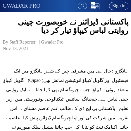
GWADAR PRO
Sign in
پاکستانی ڈیزائنر نے خوبصورت چینی
روایتی لباس کیپاؤ تیار کر دیا
By Staff Reporter   | 
Gwadar Pro
Nov 18, 2021
ہانگژو :حال ہی میں مشرقی چین کے شہر ہانگژو میں ایک
گلوبل کیپاؤ (Qipao )فیسٹیول اور گلوبل کیپاؤ انویٹیشن نمائش بھی
منعقد ہوئی۔ کیپاؤ، جسے چیونگسام بھی کہا جاتا ہے، ایک روایتی
چینی لباس ہے۔چیجیانگ سائنس ٹیکنالوجی یونیورسٹی میں زیر
تعلیم پاکستانی پی ایچ ڈی کے طالب علم عاصم مشتاق نے اس
تقریب میں شرکت کی اور اپنا چیونگسام ڈیزائن پیش کیا۔عاصم نے
چائنہ اکنامک نیٹ کو بتایا کہ جب چائنا نیشنل سلک میوزیم نے