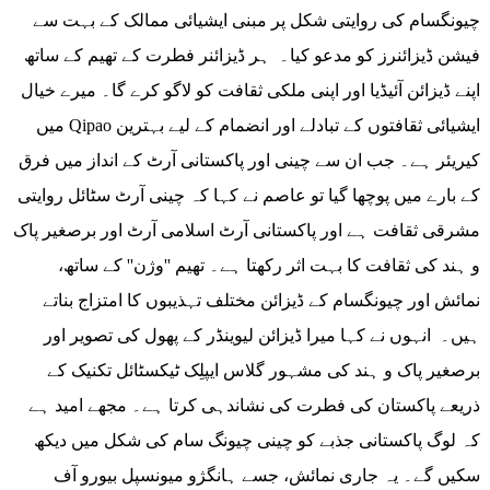
چیونگسام کی روایتی شکل پر مبنی ایشیائی ممالک کے بہت سے
فیشن ڈیزائنرز کو مدعو کیا۔ ہر ڈیزائنر فطرت کے تھیم کے ساتھ
اپنے ڈیزائن آئیڈیا اور اپنی ملکی ثقافت کو لاگو کرے گا۔ میرے خیال
میں Qipao ایشیائی ثقافتوں کے تبادلے اور انضمام کے لیے بہترین
کیریئر ہے۔ جب ان سے چینی اور پاکستانی آرٹ کے انداز میں فرق
کے بارے میں پوچھا گیا تو عاصم نے کہا کہ چینی آرٹ سٹائل روایتی
مشرقی ثقافت ہے اور پاکستانی آرٹ اسلامی آرٹ اور برصغیر پاک
و ہند کی ثقافت کا بہت اثر رکھتا ہے۔ تھیم ''وژن'' کے ساتھ،
نمائش اور چیونگسام کے ڈیزائن مختلف تہذیبوں کا امتزاج بناتے
ہیں۔ انہوں نے کہا میرا ڈیزائن لیوینڈر کے پھول کی تصویر اور
برصغیر پاک و ہند کی مشہور گلاس ایپلِک ٹیکسٹائل تکنیک کے
ذریعے پاکستان کی فطرت کی نشاندہی کرتا ہے۔ مجھے امید ہے
کہ لوگ پاکستانی جذبے کو چینی چیونگ سام کی شکل میں دیکھ
سکیں گے۔ یہ جاری نمائش، جسے ہانگژو میونسپل بیورو آف