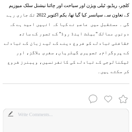
کلچر، ریڈیو، ٹیلی ویژن اور سیاحت اور چائنا نیشنل سلک میوزیم
کے تعاون سے سپانسر کیا گیا تھا، یکم اکتوبر 2022 تک جاری رہے
گی ۔ مستقبل میں عاصم نے کہا کہ انہیں امید ہے کہ
دونوں ممالک ''بیلٹ اینڈ روڈ'' کے تصور کے ساتھ
ثقافتی تبادلے کو فروغ دینے کے لیے زبان کے تبادلے
کے پروگرام، تصویری گیلریاں، سفری بلاگز، اور
ٹیکنالوجی کے تبادلے کی کانفرنسیں، ویبنرز شروع
کر سکتے ہیں۔