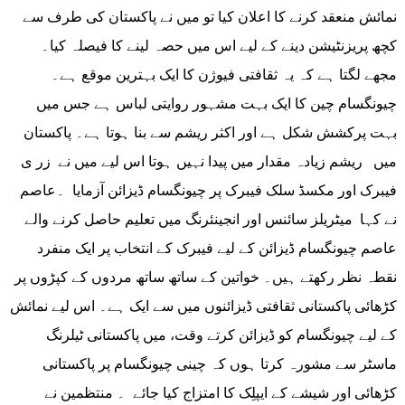
نمائش منعقد کرنے کا اعلان کیا تو میں نے پاکستان کی طرف سے
کچھ پریزنٹیشن دینے کے لیے اس میں حصہ لینے کا فیصلہ کیا۔
مجھے لگتا ہے کہ یہ ثقافتی فیوژن کا ایک بہترین موقع ہے۔
چیونگسام چین کا ایک بہت مشہور روایتی لباس ہے جس میں
بہت پرکشش شکل ہے اور اکثر ریشم سے بنا ہوتا ہے۔ پاکستان
میں ریشم زیادہ مقدار میں پیدا نہیں ہوتا اس لیے میں نے زر ی
فیبرک اور مکسڈ سلک فیبرک پر چیونگسام ڈیزائن آزمایا ۔عاصم
نے کہا میٹریلز سائنس اور انجینئرنگ میں تعلیم حاصل کرنے والے
عاصم چیونگسام ڈیزائن کے لیے فیبرک کے انتخاب پر ایک منفرد
نقطہ نظر رکھتے ہیں۔ خواتین کے ساتھ ساتھ مردوں کے کپڑوں پر
کڑھائی پاکستانی ثقافتی ڈیزائنوں میں سے ایک ہے۔ اس لیے نمائش
کے لیے چیونگسام کو ڈیزائن کرتے وقت، میں پاکستانی ٹیلرنگ
ماسٹر سے مشورہ کرتا ہوں کہ چینی چیونگسام پر پاکستانی
کڑھائی اور شیشے کے ایپلِک کا امتزاج کیا جائے ۔ منتظمین نے