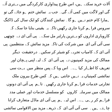
آلات خرید سکتے ہیں، اس طرح پیداواری کارکردگی میں بہتری آئے
گی اور لاگت میں کمی آئے گی۔ جب یہ نمائش ختم ہو جائے گی تو
ہمارا کام ختم نہیں ہو گا۔ نمائش کنندگان کو ایک سال کی ڈاکنگ
سروس فراہم کرنا جاری رکھیں تاکہ یہ یقینی بنایا جا سکے کہ
کاروباری اداروں کو بہترین پارٹنر مل سکے۔ پی آئی ای نے چوتھی
سی آئی آئی ای میں شرکت کی تاکہ مزید نمائش کے منتظمین پی
آئی ای کے کامیاب تجربے کو شیئر کر سکیں۔ درحقیقت دیگر
ممالک کی مزید کمپنیوں نے پی آئی ای کے لیے اپنی پہچان اور
تعریف کا اظہار کیا ہے۔ اس وبا کے پس منظر میں بہت سی
نمائشی کمپنیاں یہ نہیں جانتی ہیں کہ کس طرح بیرون ملک
تجارتی خدمات فراہم کرنا جاری رکھیں۔ تاہم پی آئی ای دونوں
ممالک میں سرمایہ کاروں کو مسلسل خدمات اور عملی مدد
فراہم کر رہی ہے۔ اس لیے ہم پی آئی ای ماڈل متعارف کرانا
چاہتے ہیں۔ سی آئی آئی ای کے ذریعے مزید بین الاقوامی نمائشی