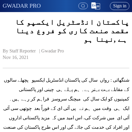
GWADAR PRO
Sign in
پاکستان انڈسٹریل ایکسپو کا
مقصد صنعت کاری کو فروغ دینا
ہے ,نینا ہو
By Staff Reporter   | 
Gwadar Pro
Nov 16, 2021
شنگھائی : رواں سال کی پاکستان انڈسٹریل ایکسپو پچھلے سالوں
کے مقابلے بہت بہتر ہے۔ ہم پہلے ہی چینی اور پاکستانی
کمپنیوں کو ایک سال کی میچنگ سروسز فراہم کر رہے ہیں۔
ایک ہی وقت میں ہم نے پی آئی ای کے فوراً بعد چوتھی سی آئی
آئی ای میں شرکت کی، اس امید میں کہ مزید پاکستانی اداروں
اور افراد کی خدمت کی جائے گی اور اس طرح پاکستان کی صنعت