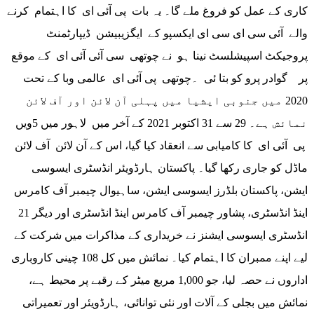
کاری کے عمل کو فروغ ملے گا۔ یہ بات پی آئی ای کا اہتمام کرنے
والے آئی سی ای سی ای ایکسپو کے ایگزیبیشن ڈیپارٹمنٹ
پروجیکٹ اسپیشلسٹ نینا ہو نے چوتھی سی آئی آئی ای کے موقع
پر گوادر پرو کو بتا ئی ۔چوتھی پی آئی ای عالمی وبا کے تحت
2020 میں جنوبی ایشیا میں پہلی آن لائن اور آف لائن
نمائش ہے۔ 29 سے 31 اکتوبر 2021 کے آخر میں لاہور میں 5ویں
پی آئی ای کا کامیابی سے انعقاد کیا گیا، اس کے آن لائن آف لائن
ماڈل کو جاری رکھا گیا۔ پاکستان ہارڈویئر انڈسٹری ایسوسی
ایشن، پاکستان بلڈرز ایسوسی ایشن، ساہیوال چیمبر آف کامرس
اینڈ انڈسٹری، پشاور چیمبر آف کامرس اینڈ انڈسٹری اور دیگر 21
انڈسٹری ایسوسی ایشنز نے خریداری کے مذاکرات میں شرکت کے
لیے اپنے ممبران کا اہتمام کیا۔ نمائش میں کل 108 چینی کاروباری
اداروں نے حصہ لیا، جو 1,000 مربع میٹر کے رقبے پر محیط ہے،
نمائش میں بجلی کے آلات اور نئی توانائی، ہارڈویئر اور تعمیراتی