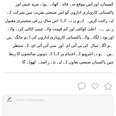
کمپنیاں، اور اس موقع سے فائدہ اٹھاتے ہوئے مزید چینی اور
پاکستانی کاروباری اداروں کو اس صنعتی تقریب میں شرکت کے
لیے راغب کریں۔ انہو ں نے کہا اس سال زرعی مشینری مقبول
رہی ہے۔ اعلیٰ کوالٹی اور کم قیمت والے چینی کٹائی کرنے والے
اور پودے لگانے والے پاکستانی کاروباری اداروں کی اہم مانگ ہیں۔
ہم اگلے سال کی پی آئی ای اور سی آئی آئی ای کے منتظر
ہیں۔ ہو نے انٹرویو کے اختتام پر کہا کہ دونوں نمائشوں کا ربط
چین پاکستان صنعتی تعاون کے لیے نئے ر استے کھولے گا۔