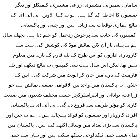
سامان، تعمیراتی مشینری، زرعی مشینری، کیمیکلز اور دیگر
صنعتوں کا احاطہ کیا گیا ہے۔ ہو نے کہا 5ویں پی آئی ای کے
نتائج ہماری توقعات سے زیادہ ہیں اور چینی اور پاکستانی
کمپنیوں کی جانب سے پرجوش ردعمل کو جنم دیا ہے۔ پچھلے سال
ہم نے پہلی بار آن لائن نمائش موڈ کی کوشش کی، بہت سے
کاروباری اداروں کو اس طرح کے نئے فارم کے بارے میں معلوم
نہیں تھا. لیکن اس سال بہت سی کمپنیوں نے نتائج دیکھے اور نئے
فارمیٹ کے بارے میں جان کر ایونٹ میں شرکت کی۔ اس کے
علاوہ یہ پاکستان میں واحد بین الاقوامی صنعتی نمائش ہے، جو
زراعت، توانائی اور انفراسٹرکچر جیسے مختلف شعبوں میں صنعت
کاری کو مؤثر طریقے سے فروغ دے گی۔ پی آئی ای نے پاکستانی
افراد، کاروبار اور صنعتوں کو فوائد پہنچائے ہیں۔ ہم نے چین اور
پاکستان سے بڑی تعداد میں وسائل اکٹھے کیے ہیں۔ پاکستان میں
تمام شعبے چینی ٹیکنالوجی سیکھ سکتے ہیں اور یہاں سے چینی