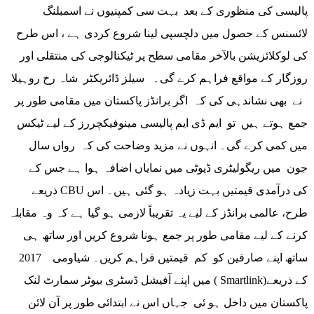
پالیسی کی منظوری کے بعد بہت سی کمپنیوں نے اسمبلنگ
لائسنس کے حصول میں دلچسپی لینا شروع کردی ہے ، اس طرح
کی لوکلائزیشن بالآخر مقامی سطح پر ٹیکنالوجی کی منتقلی اور
روزگار کے مواقع فراہم کرے گی۔ سیلز ڈائریکٹر شاہ رخ روہیلا
نے بھی نشاندہی کی کہ اگر برانڈز پاکستان میں مقامی طور پر
جمع ہوتے ہیں تو ایم ڈی ایم پالیسی مینوفیکچررز کے لیے ٹیکس
میں کمی کرے گی۔ انہوں نے مزید وضاحت کی کہ رواں سال
جون میں ریگولیٹری ڈیوٹی میں نمایاں اضافہ ہوا ہے جس کے
ذریعے CBU کی درآمدی قیمتیں بہت زیادہ ہو گئی ہیں۔ اس
طرح، عالمی برانڈز کے لیے یہ تقریباً لازمی ہو گیا ہے کہ وہ مقابلہ
کرنے کے لیے مقامی طور پر جمع ہونا شروع کریں اور ساتھ ہی
ساتھ اپنے صارفین کو کم قیمتیں فراہم کریں۔ شیاومی 2017
میں اپنے آفیشل ڈسٹری بیوٹر سمارٹ لنک ( Smartlink)کے ذریعے
پاکستان میں داخل ہو ئی جہاں اس نے ابتدائی طور پر آن لائن