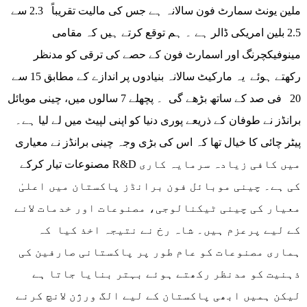
ملین یونٹ سمارٹ فون سالانہ ہے جس کی مالیت تقریباً 2.3 سے
2.5 بلین امریکی ڈالر ہے ۔ ہم توقع کرتے ہیں کہ مقامی
مینوفیکچرنگ اور اسمارٹ فون کے حصے کی ترقی کو مدنظر
رکھتے ہوئے یہ مارکیٹ سالانہ بنیادوں پر اندازے کے مطابق 15 سے
20 فی صد کے ساتھ بڑھے گی ۔ پچھلے 7 سالوں میں، چینی موبائل
برانڈز نے طوفان کے ذریعے پوری دنیا کو اپنی لپیٹ میں لے لیا ہے۔
پیٹر چائی کا خیال تھا کہ اس کی بڑی وجہ چینی برانڈز نے معیاری
مصنوعات تیار کرکے R&D میں کافی زیادہ سرمایہ کاری
کی ہے۔ چینی موبائل فون برانڈز پاکستان میں اعلیٰ
معیار کی چینی ٹیکنالوجی، مصنوعات اور خدمات لانے
کے لیے پرعزم ہیں۔ شاہ رخ نے نتیجہ اخذ کیا کہ
ہماری مصنوعات کو عام طور پر پاکستانی صارفین کی
ذہنیت کو مدنظر رکھتے ہوئے بہتر بنایا جاتا ہے
لیکن ہمیں ابھی پاکستان کے لیے الگ ورژن لانچ کرنے