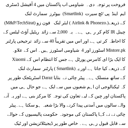
فروخت پر توجہ دی۔ شیاومی اب پاکستان میں 4 آفیشل ڈسٹری
بیوٹرز سمارٹ لنک (Smartlink) ایم اینڈ پی /ٹچ سیرت
(M&P/TechSirat) ایئر لنک فون زو ( Airlink & Phonezo.)کے ذریعے
کام کر ر ہی ہے۔ یہ 2,000 سے زائد ریٹیل آؤٹ لیٹس کے IR چینل
کا احاطہ کر تی ہے اور اس میں تقریباً 40 سے زائد ترجیحی پارٹنر
اسٹورز اور 4 شیاومی اسٹورز ہیں۔ اس کے علاوہ Mistore.pk
Xiaomi کا ایک بڑا ای کامرس پورٹل ہے جس کا انتظام اس کے
پارٹنر سمارٹ لنک ( Smartlink)کے ذریعے کیا جاتا ہے اور یہ
اسٹریٹجک طور پر Daraz کے ساتھ منسلک ہے۔ پیٹر چائی نے بتایا
کہ ٹیکنالوجی ان اہم شعبوں میں سے ایک ہے جو حال ہی میں
پاکستان اور چین کے لیے تعاون کی توجہ کا مرکز بنی ہے اور یہ آنے
والے سالوں میں آمدنی پیدا کرنے والا بڑا شعبہ ہو سکتا ہے۔پیٹر
چائی نے نے کہا پاکستان کی موجودہ حکومت پالیسیوں کے حوالے
سے قابل قبول رہی ہے۔ خاص طور پر ڈیجیٹلائزیشن اور ٹیک