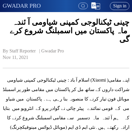
GWADAR PRO
Sign in
چینی ٹیکنالوجی کمپنی شیاومی آ ئندہ
ماہ پاکستان میں اسمبلنگ شروع کرے
گی
By Staff Reporter   | 
Gwadar Pro
Nov 11, 2021
اسلام آ باد : چینی ٹیکنالوجی کمپنی شیاومی (Xiaomi )اپنے مقامی
شراکت داروں کے ساتھ مل کر پاکستان میں مقامی طور پر اسمبلڈ
موبائل فون تیار کرنے کا منصوبہ بنا رہی ہے۔ پاکستان میں شیاو
می کے قومی نمائندے پیٹر چائی نے گوادر پرو کے انٹرویو میں بتایا
کہ ہم آ ئندہ ماہ دسمبر سے مقامی اسمبلنگ شروع کرنے کا
ارادہ رکھتے ہیں۔نئی ایم ڈی ایم (موبائل ڈیوائس مینوفیکچرنگ)