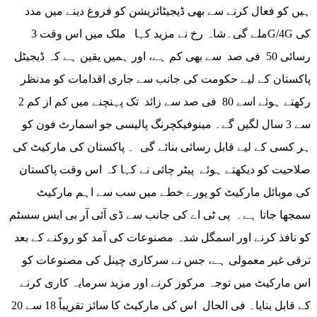
ہیں کو فعال کرنے سے بھی ڈیجیٹائزیشن کو فروغ دینے میں مدد
ملے گی۔شاہ رخ نے مزید کہا ملک میں اس وقت 3G/4G کی
رسائی 50 فی صد سے بھی کم ہے، اور ہمیں یقین ہے کہ ڈیجیٹل
پاکستان کے لیے حکومت کی جانب سے جاری اقدامات کو مدنظر
رکھتے ہوئے اسے 80 فی صد سے زائد تک پہنچنے میں کم از کم 2
سے 3 سال لگیں گے۔ مینوفیکچرنگ پالیسی جو اسمارٹ فون کو
ہر کسی کے لیے قابل رسائی بنائے گی ۔ پاکستان کی مارکیٹ کی
صلاحیت کو دیکھتے ہوئے پیٹر چائی نے کہا کہ اس وقت پاکستان
کی موبائل مارکیٹ کو پورے خطے میں سب سے اہم مارکیٹ
سمجھا جاتا ہے۔ پی ٹی اے کی جانب سے ڈی آئی آر بی ایس سسٹم
کو نافذ کرنے اور اسمگل شدہ مصنوعات کی آمد کو روکنے کے بعد
ترقی غیر معمولی ہے، جس نے سرکاری چینل کی مصنوعات کو
اس مارکیٹ میں توجہ مرکوز کرنے اور مزید سرمایہ کاری کرنے
کے قابل بنایا۔ فی الحال اس کی مارکیٹ کا سائز تقریباً 18 سے 20