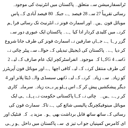
ٹرانسفارمیشن سے متعلق۔ پاکستان میں انٹرنیٹ کی موجودہ
رسائی تقریباً 27 سے 28 فیصد ہے جبکہ 80 فیصد آبادی کے پاس
موبائل فون ہیں۔ اور اسمارٹ فونز نے انٹرنیٹ تک رسائی فراہم
کرنے میں کلیدی کردار ادا کیا ہے۔ پاکستان ایک عبوری دور سے
گزر رہا ہے جہاں صارفین نے اسمارٹ فونز کی طرف جانا شروع
کر دیا ہے۔ پاکستان کی ڈیجیٹل تبدیلی کے حوالے سے پیٹر چائی نے
کہا کہ موجودہ انفراسٹرکچر ایک عام صارف کے لیے 2G سے 4G
کی طرف منتقل کرنے کے لیے کافی اچھا ہے اور موبائل فون آپریٹرز
بھی سبسڈی والے ڈیٹا پلانز اور 4G کو زیادہ سے زیادہ کرنے کے لیے
دیگر پیشکشیں پیش کر کے اس پہلو پر بہت زیادہ سرمایہ کاری
کر رہے ہیں۔ چائی نے کہا پاکستانی حکومت نے پہلے ہی ایک
موبائل مینوفیکچرنگ پالیسی شائع کی ہے تاکہ سمارٹ فون کی
رسائی کے ساتھ ساتھ قابل برداشت بھی ہو۔ مزید یہ کہ فنٹیک اور
ای کامرس کمپنیاں جو اب تیز ی سے پاکستان میں داخل ہو رہی