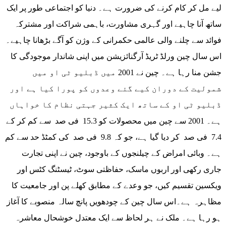
لیے مل کر کام کرنے کی ضرورت ہے۔ دنیا کو اجتماعی طور پر ایک
ساتھ آنا چاہیے اور گہری مشاورت، باہمی شراکت اور مشترکہ
فوائد سے چلنے والی عالمی حکمرانی کے وژن کو آگے بڑھانا چاہیے۔
اس سال چین ورلڈ ٹریڈ آرگنائزیشن میں اپنی شاندار موجودگی کا
جشن منا رہا ہے۔ چین نے 2001 میں ڈبلیو ٹی او میں
شمولیت کے دوران کیے گئے وعدوں کو پورا کیا ہے اور
ڈبلیو ٹی او کے ساتھ ایک کثیر جہتی نظام کا خواہاں
ہے۔ 2001 سے چین میں محصولات کو 15.3 فی صد سے کم کر کے
7.4 فی صد کر دیا گیا ہے، جو کہ 9.8 فی صد کی کمٹڈ حد سے کم
ہے۔ وبائی امراض کے چیلنجوں کے باوجود، چین نے اپنی تجارت
جاری رکھی اور اربوں ماسک، حفاظتی سوٹ، ٹیسٹنگ کٹس اور
ویکسین تقسیم کیں، جو وعدے کے مطابق کھلے پن اور جامعیت کا
مظاہرہ ہے۔اس سال چین کے چودھویں پانچ سالہ منصوبے کا آغاز
ہو رہا ہے۔ ملک نے ہر لحاظ سے ایک معتدل خوشحال معاشرہ