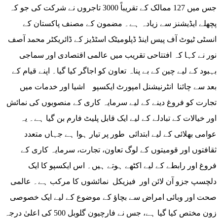
جس میں 127 ممالک کے تقریباً 3000 تاجروں نے شرکت کی جو کہ
پچھلے ایڈیشنز سے زیادہ ہے۔ مضمون کے مصنف پاکستان کے
انسٹی ٹیوٹ آف پیس اینڈ ڈپلومیٹک اسٹڈیز کے ڈائریکٹر محمد آصف
نور نے کہا کہ افتتاحی تقریب میں عالمی اقتصادی اور سماجی
بہبود کے لیے چین کے بے پناہ تعاون کو اجاگر کیا گیا۔ اپنے قیام کے
بعد سے چائنا انٹرنیشنل امپورٹ ایکسپو اشیا اور خدمات میں
تجارت کو فروغ دینے کے لیے سرمایہ کاری کے منصوبوں کی نمائش
اور خیالات کے تبادلے کے لیے ایک قابل پلیٹ فارم بن گیا ہے۔ یہ
عوامی بھلائی کے لیے ابتدائی طور پر تیار ہوا ہے جہاں متعدد
ثقافتوں اور قومیتوں کے لوگ تعاون، تجارت، سرمایہ کاری کے
فروغ اور رابطے کے لیے اکٹھے ہوتے ہیں۔ اس ایکسپو کا ایک
دلچسپ جزو آن لائن اور فیزیکل نمائشوں کا مرکب ہے۔ عالمی
صحت اور وبائی امراض سے بچاؤ کے موضوع کے لیے ایک خصوصی
زون مختص کیا گیا ہے، جس نے فارچیون گلوبل 500 کی اعلیٰ درجہ