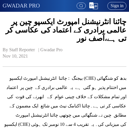
GWADAR PRO
Sign in
چائنا انٹرنیشنل امپورٹ ایکسپو چین پر
عالمی برادری کے اعتماد کی عکاسی کر
تی ہے،آصف نور
By Staff Reporter   | 
Gwadar Pro
Nov 10, 2021
بیجنگ : چائنا انٹرنیشنل امپورٹ ایکسپو (CIIE) بدھ کو شنگھائی
میں اختتام پذیر ہو گئی ہے یہ عالمی برادری کے چین پر اعتماد
اور تمام مشکلات کے خلاف چینی عوام کے ابھرنے کی قوت کی
عکاسی کر تی ہے۔چائنا اکنامک نیٹ میں شائع ایک مضمون کے
مطابق چین نے شنگھائی میں چوتھی چائنا انٹرنیشنل امپورٹ
ایکسپو (CIIE) کی میزبانی کی۔ یہ تقریب 4 سے 10 نومبر تک ہوئی