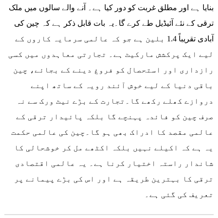
بنایا ہے اور مطلق غربت کو دور کیا ہے۔ آنے والے سالوں میں ملک
ترقی کے نئے آئیڈیل طے کرے گا۔یہ بات قابل ذکر ہے کہ چین کی
آبادی تقریباً 1.4 بلین ہے جو کہ عالمی سرمایہ کاروں کے
لیے ایک پرکشش مارکیٹ ہے۔ تجارتی معاہدوں میں کسی
رازداری اور استحصال کو فروغ دینے کے بجائے، چین
باقی دنیا کے لیے خوش آئند رویہ کے ساتھ اپنے
دروازے کھلے رکھے گا۔تجارت کے بڑے نیٹ ورک سے نہ
صرف چین کو فائدہ پہنچے گا بلکہ پائیدار ترقی کے
عالمی مقصد کا ادراک بھی ہو گا۔چین کی عالمی حکمت
یہ ہے کہ اکیلے نہیں بلکہ اکٹھے مل کر خوشحالی کا
شاندار راستہ اختیار کرنا ہے۔ یہ عالمی اقتصادی
ترقی کا بہترین طریقہ ہے اور اس کی بڑے پیمانے پر
تعریف کی گئی ہے۔