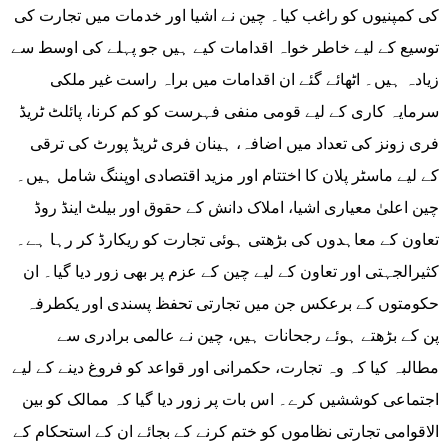
کی کمپنیوں کو راغب کیا۔ چین نے اشیا اور خدمات میں تجارت کی
توسیع کے لیے خاطر خواہ اقدامات کیے ہیں جو پہلے کی اوسط سے
زیادہ ہیں۔ اٹھائے گئے ان اقدامات میں براہ راست غیر ملکی
سرمایہ کاری کے لیے قومی منفی فہرست کو کم کرنا، پائلٹ ٹریڈ
فری زونز کی تعداد میں اضافہ، ہینان فری ٹریڈ پورٹ کی ترقی
کے لیے ماسٹر پلان کا اختتام اور مزید اقتصادی اوپننگ شامل ہیں۔
چین اعلیٰ معیاری اشیا، املاک دانش کے حقوق اور بیلٹ اینڈ روڈ
تعاون کے معاہدوں کی بڑھتی ہوئی تجارت کو ریکارڈ کر رہا ہے۔
کثیرالجہتی اور تعاون کے لیے چین کے عزم پر بھی زور دیا گیا۔ ان
حکومتوں کے برعکس جن میں تجارتی تحفظ پسندی اور یکطرفہ
پن کے بڑھتے ہوئے رجحانات ہیں، چین نے عالمی برادری سے
مطالبہ کیا کہ وہ تجارت، حکمرانی اور قواعد کو فروغ دینے کے لیے
اجتماعی کوششیں کرے۔ اس بات پر زور دیا گیا کہ ممالک کو بین
الاقوامی تجارتی نظاموں کو ختم کرنے کے بجائے ان کے استحکام کے