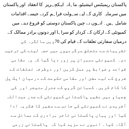
پاکستان ریمیٹنس انیشیٹو، ماہانہ ایـکچہریز کا انعقاد اور پاکستان
میں سرمایہ کاری کے لیے سہولت فراہم کرنے جیسے اقدامات
شامل ہیں۔ انہوں نے چین پاکستان دوستی کو فروغ دینے میں
کمیونٹی کے ارکان کے کردار کو سراہا اور دونوں برادر ممالک کے
درمیان سفارتی تعلقات کے قیام کی 70ویں سالگرہ کی
تقریبات سے متعلق سرگرمیوں میں حصہ لینے کی ترغیب
دی۔ کمیونٹی ممبران پر زور دیا گیا کہ وہ مقامی
قواعد و ضوابط پر عمل کریں اور دوطرفہ تعلقات کے
فروغ کے لیے مشن اور مقامی حکومت کے درمیان ایک پل
کا کام کریں۔ کمبائن گروپ کے جنرل منیجر اور کی
چھیاو میں مقیم پاکستانی کمیونٹی کے صدر عبداللہ
آفریدی نے کمیونٹی کی جانب سے سفیر کا شکریہ ادا
کیا اور یہاں پاکستانی تاجر برادری کے مسائل سے
آگاہ کیا۔ انہوں نے مزید کہا کہ پاکستانی زرعی