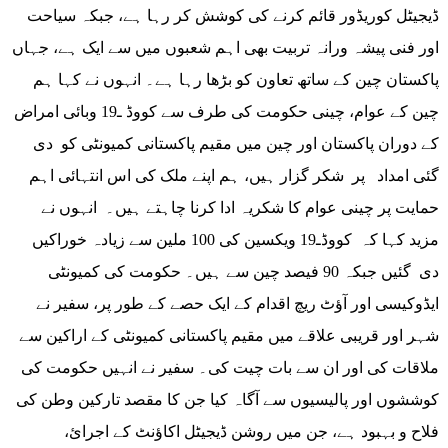
ڈیجیٹل کوریڈور قائم کرنے کی کوشش کر رہا ہے، جبکہ سیاحت
اور فنی پیشہ ورانہ تربیت بھی اہم شعبوں میں سے ایک ہے، جہاں
پاکستان چین کے ساتھ تعاون کو بڑھا رہا ہے۔ انہوں نے کہا ہم
چین کے عوام، چینی حکومت کی طرف سے کووڈ ـ19 وبائی امراض
کے دوران پاکستان اور چین میں مقیم پاکستانی کمیونٹی کو دی
گئی امداد پر شکر گزار ہیں، ہم اپنے ملک کی اس انتہائی اہم
حمایت پر چینی عوام کا شکریہ ادا کرنا چاہتے ہیں۔ انہوں نے
مزید کہا کہ کووڈـ19 ویکسین کی 100 ملین سے زیادہ خوراکیں
دی گئیں جبکہ 90 فیصد چین سے ہیں۔ حکومت کی کمیونٹی
ایڈوکیسی اور آؤٹ ریچ اقدام کے ایک حصے کے طور پر، سفیر نے
شہر اور قریبی علاقے میں مقیم پاکستانی کمیونٹی کے اراکین سے
ملاقات کی اور ان سے بات چیت کی۔ سفیر نے انہیں حکومت کی
کوششوں اور پالیسیوں سے آگاہ کیا جن کا مقصد تارکین وطن کی
فلاح و بہبود ہے، جن میں روشن ڈیجیٹل اکاؤنٹ کے اجرائ،