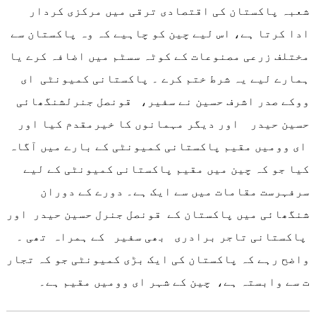
شعبہ پاکستان کی اقتصادی ترقی میں مرکزی کردار
ادا کرتا ہے، اس لیے چین کو چاہیے کہ وہ پاکستان سے
مختلف زرعی مصنوعات کے کوٹہ سسٹم میں اضافہ کرے یا
ہمارے لیے یہ شرط ختم کرے ۔ پاکستانی کمیونٹی ای
ووکے صدر اشرف حسین نے سفیر، قونصل جنرلشنگھائی
حسین حیدر اور دیگر مہمانوں کا خیرمقدم کیا اور
ای وومیں مقیم پاکستانی کمیونٹی کے بارے میں آگاہ
کیا جو کہ چین میں مقیم پاکستانی کمیونٹی کے لیے
سرفہرست مقامات میں سے ایک ہے۔ دورے کے دوران
شنگھائی میں پاکستان کے قونصل جنرل حسین حیدر اور
پاکستانی تاجر برادری بھی سفیر کے ہمراہ تھی ۔
واضح رہے کہ پاکستان کی ایک بڑی کمیونٹی جو کہ تجار
ت سے وابستہ ہے، چین کے شہر ای وومیں مقیم ہے۔