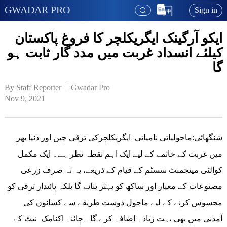
GWADAR PRO
Sign in
ایکو آرگینک ایگریکلچر کا فروغ پاکستان
کیلئے انسداد غربت میں مدد گار ثابت ہو
گا
By Staff Reporter   | 
Gwadar Pro
Nov 9, 2021
شنگھائی:ماحولیاتی نامیاتی ایگریکلچرکی ترقی چین اور دنیا بھر
میں غربت کے خاتمے کے لیے ایک اہم نقطہ نظر ہے۔ ایک مکمل
کوالٹی مینجمنٹ سسٹم کے قیام کے ذریعے، یہ نہ صرف زرعی
مصنوعات کے معیار اور ساکھ کو بہتر بنائے گا بلکہ پائیدار ترقی کو
محسوس کرنے کے لیے ماحول دوست طریقے سے کسانوں کی
آمدنی میں بھی بہت زیادہ اضافہ کرے گا ۔چائنہ اکنامک نیٹ کے