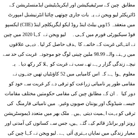
مطابق چین کے سرٹیفیکیشن اور ایکریڈیٹیشن ایڈمنسٹریشن کے
ڈائریکٹر لیو ویجن نے یہ بات جاری چوتھی چائنا انٹرنیشنل امپورٹ
ایکسپو (CIIE) میں منعقدہ 15ویں بیلٹ اینڈ روڈ ایکو ایگریکلچر اینڈ
فوڈ سیکیورٹی فورم میں کہی۔ لیو ویجن نے کہا 2020 میں چین
نے انتہائی غربت کے خاتمے کا ہدف حاصل کر لیا۔ دیہی علاقوں
میں رہنے والے 98.99 ملین چینی لوگ جو موجودہ غربت کی حد سے
نیچے زندگی گزار رہے تھے سب نے غربت کو ہلا کر رکھ دیا۔ یہ
معلوم ہوا ہے کہ اس کامیابی میں 52 کاؤنٹیاں تھیں جنہوں نے
مقامی طور پر نامیاتی زراعت کو ترقی دے کر غربت سے خود کو
دور کیا ۔ ان کے مطابق چین کی مقامی حکومتیں مختلف مقامات
جیسے شیڈونگ اور یوننان صوبوں وغیرہ میں نامیاتی فارمنگ کی
ترقی کو بہت اہمیت دیتی ہیں۔ ملک بھر میں متعدد ڈیموسٹریشن
زونز اور برانڈز قائم کیے گئے ہیں، جس سے کسانوں کی آمدنی اور
معیار زندگی میں نمایاں بہتری آئی ہے۔لیو ویجن نے کہا چین کی