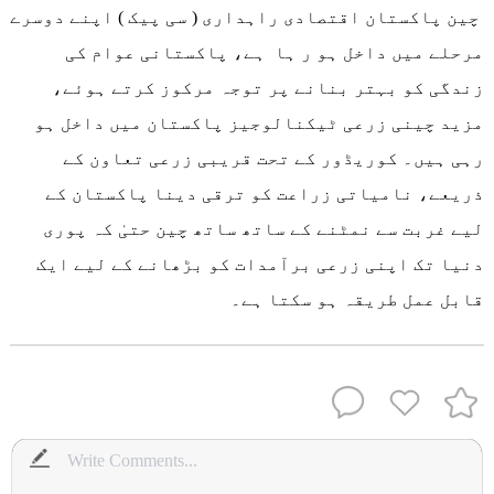
چین پاکستان اقتصادی راہداری ( سی پیک ) اپنے دوسرے
مرحلے میں داخل ہو ر ہا ہے، پاکستانی عوام کی
زندگی کو بہتر بنانے پر توجہ مرکوز کرتے ہوئے،
مزید چینی زرعی ٹیکنالوجیز پاکستان میں داخل ہو
رہی ہیں۔ کوریڈور کے تحت قریبی زرعی تعاون کے
ذریعے، نامیاتی زراعت کو ترقی دینا پاکستان کے
لیے غربت سے نمٹنے کے ساتھ ساتھ چین حتیٰ کہ پوری
دنیا تک اپنی زرعی برآمدات کو بڑھانے کے لیے ایک
قابل عمل طریقہ ہو سکتا ہے۔