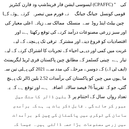
ایسوسی ایشن فار فرینڈشپ ود فارن کنٹریز (CPAFFC) '' کی
قومی کونسل جیانگ جیانگ نے فورم میں تبصرہ کرتے ہوئے کہا
چین بیلٹ اینڈ روڈ سے منسلک ممالک سے زیادہ اعلی معیار کی
اور سبز زرعی مصنوعات درآمد کرنے کی توقع رکھتا ہے، اور
اقتصادیات کو فروغ دینے اور مشترکہ ترقی تک پہنچنے کے لیے
غربت میں کمی اور دیہی احیاء کے تجربات کا اشتراک کرنے کے لیے
تیار ہے، چینی کسٹمز کے مطابق چین پاکستان فری ٹریڈ ایگریمنٹ
(ایف ٹی اے) کے دوسرے مرحلے کی مدد سے، 2021 کی پہلی تین سہ
ماہیوں میں چین کو پاکستان کی برآمدات 2.52 بلین ڈالر تک پہنچ
گئی، جو کہ تقریباً 76 فیصد سالانہ اضافہ ہے، اور توقع ہے کہ یہ
تعداد رواں سال کے اختتام پر 3 بلین ڈالر کا سنگ میل
عبور کر جائے گی ۔ قابل ذکر بات یہ ہے کہ برآمدی
سامان کی ٹوکری میں پاکستان کی چین کو برآمدات
میں زرعی مصنوعات بڑا حصہ ڈالتی ہیں۔ جیسا کہ