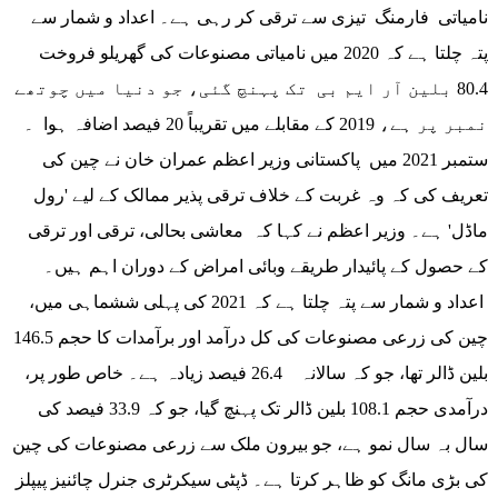
نامیاتی فارمنگ تیزی سے ترقی کر رہی ہے۔ اعداد و شمار سے
پتہ چلتا ہے کہ 2020 میں نامیاتی مصنوعات کی گھریلو فروخت
80.4 بلین آر ایم بی تک پہنچ گئی، جو دنیا میں چوتھے
نمبر پر ہے، 2019 کے مقابلے میں تقریباً 20 فیصد اضافہ ہوا ۔
ستمبر 2021 میں پاکستانی وزیر اعظم عمران خان نے چین کی
تعریف کی کہ وہ غربت کے خلاف ترقی پذیر ممالک کے لیے 'رول
ماڈل' ہے۔ وزیر اعظم نے کہا کہ معاشی بحالی، ترقی اور ترقی
کے حصول کے پائیدار طریقے وبائی امراض کے دوران اہم ہیں۔
اعداد و شمار سے پتہ چلتا ہے کہ 2021 کی پہلی ششماہی میں،
چین کی زرعی مصنوعات کی کل درآمد اور برآمدات کا حجم 146.5
بلین ڈالر تھا، جو کہ سالانہ 26.4 فیصد زیادہ ہے۔ خاص طور پر،
درآمدی حجم 108.1 بلین ڈالر تک پہنچ گیا، جو کہ 33.9 فیصد کی
سال بہ سال نمو ہے، جو بیرون ملک سے زرعی مصنوعات کی چین
کی بڑی مانگ کو ظاہر کرتا ہے۔ ڈپٹی سیکرٹری جنرل چائنیز پیپلز