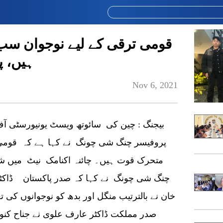
قومی ترقی کے لیے نوجوان سب
ہیں، 
Nov 6, 2021
پروفیسر چنگ شی چونگ نے کہا ہے کہ قومی 
متحرک قوت ہیں۔ چائنہ اکنامک نیٹ میں ش
چنگ شی چونگ نے کہا کہ صدر پاکستان ڈاکٹر
خان نے بالترتیب منگل اور بدھ کو نوجوانوں کی تعل
صدر مملکت ڈاکٹر عارف علوی نے جناح کنو