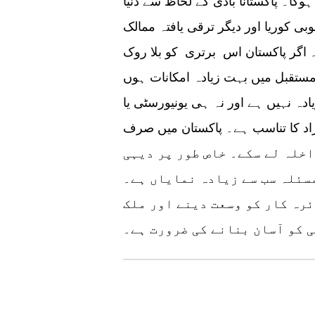
وگا۔ پاکستانآ بادی کے لحاظ سے دنیا
بی کوریا اور دیگر ترقی یافتہ ممالک
 اگر پاکستان اس برتری کو بلا روک
 مستقبل میں بہت زیادہ امکانات ہوں
دہ نہیں ہے اور نہ ہی یونیورسٹی یا
راد کا تناسب ہے۔ پاکستان میں صرف
اخلہ لے سکے۔ خاص طور پر دیہی
مسئلہ سب سے زیادہ نمایاں ہے۔
ئرہ کار کو وسعت دینے اور ملک
 کو آسان بنانے کی ضرورت ہے۔