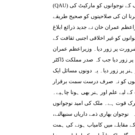
(QAU) کے کانووکیشن سے خطاب کرتے ہوئے کہا کہ ملک کے نوجوانوں کو مارکیٹ کی
نا ان کی صلاحیتوں کو صحیح طریقے
عظم عمران خان نے جدید ذرائع ابلاغ
نوں کو غیر اخلاقی اجنبی ثقافت کے
ضرورت پر زور دیا۔ وزیراعظم عمران
پر زور دیا جب کہ صدر مملکت ڈاکٹر
نر پر زور دیا۔ یہ دونوں مسائل ایک
انوں کو نہ صرف درست سمت برقرار
 لیے علم اور ہنر بھی ہونا چاہیے۔
ک قوت ہے۔ ملک کی امید نوجوانوں
نوجوان بھاری ذمے داریاں سنبھالنے،
 کے مقابلے میں کامیاب ہونے کی ہمت