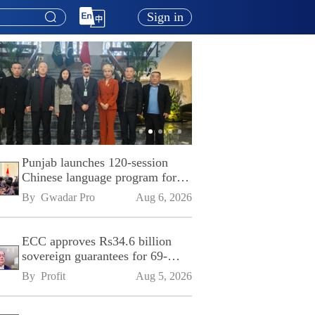
Sign in
Punjab launches 120-session
Chinese language program for
SPU
By 
Gwadar Pro
Aug 6, 2026
ECC approves Rs34.6 billion
sovereign guarantees for 69-
kilometre Sialkot-Kharian
By 
Profit
Aug 5, 2026
Motorway