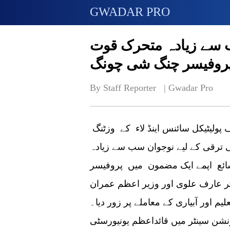
GWADAR PRO
 سے زیادہ متحرک قوت
پروفیسر چنگ شی چونگ
By Staff Reporter   | 
Gwadar Pro
بیجنگ : چین کی سائوتھ ویسٹ یونیورسٹی آف پولیٹیکل سائنس اینڈ لاء کے وزٹنگ
ترقی کے لیے نوجوان سب سے زیادہ
ائع اپمے ایک مضمون میں پروفیسر
 عارف علوی اور وزیر اعظم عمران
یم اور آبیاری کے معاملے پر زور دیا۔
نشن سینٹر میں قائداعظم یونیورسٹی