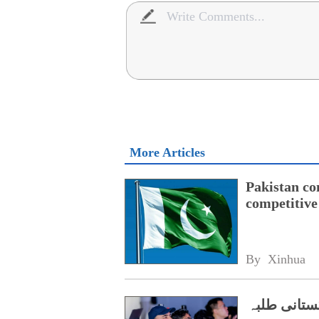
More Articles
Pakistan co
competitive 
By 
Xinhua
کستانی طلبہ