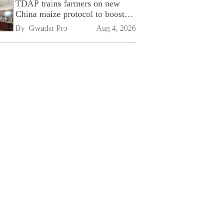
TDAP trains farmers on new
China maize protocol to boost
exports
By 
Gwadar Pro
Aug 4, 2026