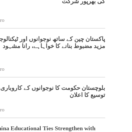
کی بھرپور شرکت
ro
پاکستان چین کے ساتھ نوجوانوں اور ٹیکنالوج
مزید مضبوط بنانے کا خواہاہے، رانا مشہود
ro
بلوچستان حکومت کا نوجوانوں کے کاروباری 
توسیع کا اعلان
ro
ina Educational Ties Strengthen with