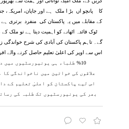
کریں گے، ملک امید، توانائی اور ہمت سے بھرپور ہ
کا پانچو اں بڑ ا ملک ہے اور جاپان، امریکہ، جنو
کے مقابلے میں یہ پاکستان کی منفرد برتری ہے۔
ٹوک فائدہ اٹھانے کو اہمیت دیتا ہے تو ملک کے
گے۔ تاہم پاکستان کی آبادی کی شرح خواندگی زیا
اس سے اوپر کی اعلیٰ تعلیم حاصل کرنے والے اف
10% طلباء ہی یونیورسٹیوں میں د
علاقوں کی خواتین میں ناخواندگی کا 
اس لیے پاکستان کو اعلیٰ تعلیم کے دا
بھر کی یونیورسٹیوں تک طلبہ کی رسائی