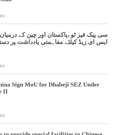
ro
سی پیک فیز ٹو ،پاکستان اور چین کے درمیان
ایس ای زیڈ کیلئے مفاہمتی یادداشت پر دس
ro
China Sign MoU for Dhabeji SEZ Under
 II
ro
 to provide special facilities to Chinese