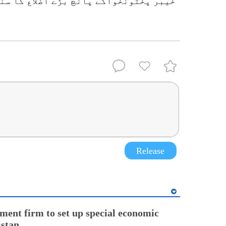
خیبر پختونخواکے پانچ بڑے اضلاع کا سنگ
Release
ment firm to set up special economic
istan