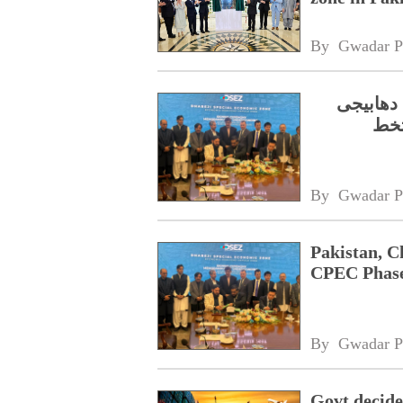
By 
Gwadar P
 دھابیجی
تخط
By 
Gwadar P
Pakistan, 
CPEC Phase
By 
Gwadar P
Govt decides