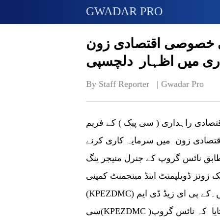
GWADAR PRO
 خصوصی اقتصادی زون
ری میں اظہار دلچسپی
By Staff Reporter   | 
Gwadar Pro
تصادی راہداری ( سی پیک ) کے فریم
صادی زون میں سرمایہ کاری کرنے
ابق نائس گروپ کے جنرل منیجر ینگ
ک زونز ڈویلپمنٹ اینڈ مینجمنٹ کمپنی
(KPEZDMC) کا دورہ کیا اور پاکستانی حکام سے ملاقاتیں کیں۔کے پی ای زیڈ ڈی ایم
سی(KPEZDMC )کے ترجمان ہارون ارباب نے گوادر پرو کو بتایا کہ نائس گروپ