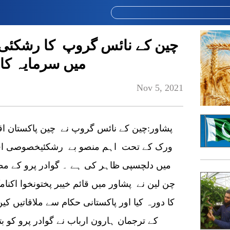
چین کے نائس گروپ کا رشکئی
میں سرمایہ کا
Nov 5, 2021
پشاور:چین کے نائس گروپ نے چین پاکستان اق
ورک کے تحت اہم منصو بے رشکئیخصوصی اقت
میں دلچسپی ظاہر کی ہے ۔ گوادر پرو کے مط
چن لین نے پشاور میں قائم خیبر پختونخوا اکنام