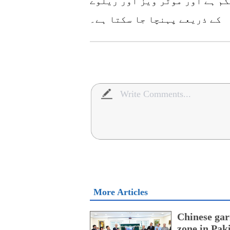
م ہے اور موٹر ویز اور ریلوے
کے ذریعے پہنچا جا سکتا ہے۔
More Articles
Chinese gar
zone in Pak