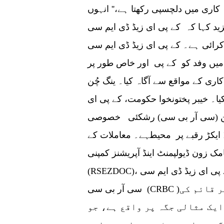
ی میں دلچسپی رکھتا ہے،'' انہوں
کہا کہ کے پی ای زیڈ ڈی ایم سی(KPEZDMC )نے چینی سرمایہ کاروں کو ہر
ہے۔ کے پی ای زیڈ ڈی ایم سی(KPEZDMC ) کے
میں وفد کو کے پی اور خاص طور پر
کے مواقع سے آگاہ کیا۔ ینگ چُن
 کیا۔ خیبر پختونخوا حکومت، کے پی ای
وریشن (سی آر بی سی) رشکئی خصوصی
اقتصادی زون تعمیر کر رہے ہیں، جو تقریباً 1,000 ایکڑ رقبے پر محیطہے۔ معاملات کے
مک زون ڈیولپمنٹ اینڈ آپریشنز کمپنی
(RSEZDOC)، ایک خاص مقصد کی گاڑی، کے پی ای زیڈ ڈی ایم سی(KPEZDMC ) اور
سی آر بی سی (CRBC )کے درمیان ایک مشترکہ جے وی کے طور پر قائم کی
یک مثالی جگہ پر واقع ہے، جو