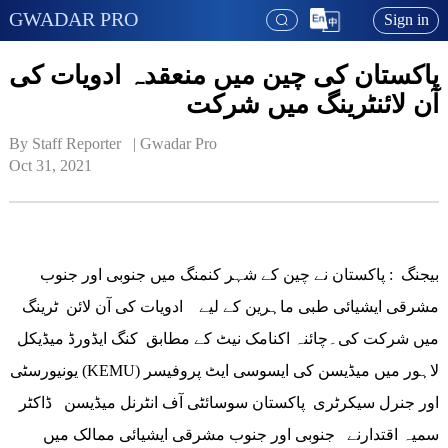
GWADAR PRO
Sign in
پاکستان کی چین میں منعقدہ ادویات کی
آن لائنٹرینگ میں شرکت
By Staff Reporter   | 
Gwadar Pro
Oct 31, 2021
بیجنگ : پاکستان نے چین کے شہر کنمنگ میں جنوبی اور جنوب
مشرقی ایشیائی طبی ماہرین کے لیے ادویات کی آن لائن ٹرینگ
میں شرکت کی۔چائنہ اکنامک نیٹ کے مطابق کنگ ایڈورڈ میڈیکل
یونیورسٹی (KEMU) لاہور میں میڈیسن کی ایسوسی ایٹ پروفیسر
اور جنرل سیکرٹری پاکستان سوسائٹی آف انٹرنل میڈیسن ڈاکٹر
سمیہ اقتدارنے جنوبی اور جنوب مشرقی ایشیائی ممالک میں