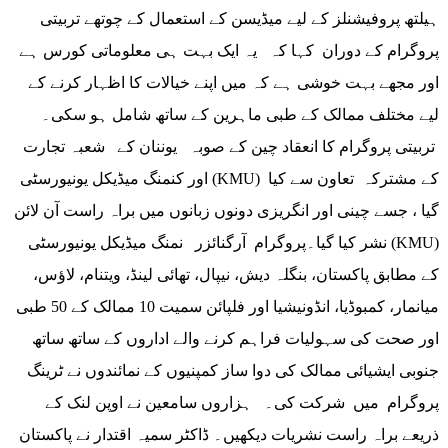
ہیلتھ پروفیشنلز کے لیے میڈیسن کے استعمال کے چوتھے تربیتی
پروگرام کے دوران کہا کہ یہ ایک بہت ہی معلوماتی کورس ہے
اور مجھے بہت خوشی ہے کہ میں اپنے خیالات کا اظہار کرنے کے
لیے مختلف ممالک کے طبی ماہرین کے ساتھ شامل ہو سکی۔
تربیتی پروگرام کا انعقاد چین کے صوبہ یوننان کے شعبہ تجارت
اور کنمنگ میڈیکل یونیورسٹی (KMU) کے مشترکہ تعاون سے کیا
گیا ، جسے چینی اور انگریزی دونوں زبانوں میں براہ راست آن لائن
نشر کیا گیا۔پروگرام آرگنائزر نمنگ میڈیکل یونیورسٹی (KMU)
کے مطابق پاکستان، بنگلہ دیش، نیپال، تھائی لینڈ، ویتنام، لاؤس،
میانمار، کمبوڈیا، انڈونیشیا اور فلپائن سمیت 10 ممالک کے 50 طبی
اور صحت کی سہولیات فراہم کرنے والے اداروں کے ساتھ ساتھ
جنوبی ایشیائی ممالک کی دوا ساز کمپنیوں کے نمائندوں نے ٹرینگ
پروگرام میں شرکت کی۔ ہزاروں سامعین نے اوپن لنک کے
ذریعے براہ راست نشریات دیکھیں۔ ڈاکٹر سمیہ اقتدار نے پاکستان