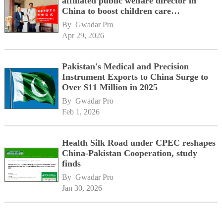
affiliated public welfare director in
China to boost children care
cooperation
By 
Gwadar Pro
Apr 29, 2026
Pakistan's Medical and Precision
Instrument Exports to China Surge to
Over $11 Million in 2025
By 
Gwadar Pro
Feb 1, 2026
Health Silk Road under CPEC reshapes
China-Pakistan Cooperation, study
finds
By 
Gwadar Pro
Jan 30, 2026