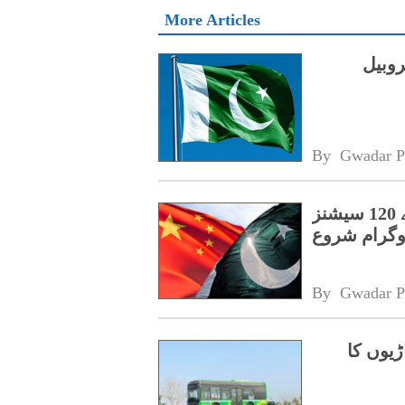
More Articles
روبیل
By 
Gwadar P
پنجاب کے اسپیشل پروٹیکشن یونٹ کے لیے 120 سیشنز
روگرام شروع
By 
Gwadar P
ڑیوں کا