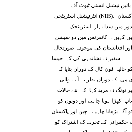
باتیں نیشنل انسٹی ٹیوٹ آف
انٹرنیشنل اسٹریٹجی (NIIS)، سی اے ایس ایس اینڈ انڈرسٹینڈنگ چائنا فورم پاکستان
ی ''نئے دور میں سدا بہار اسٹریٹجک
میں کہیں۔ کانفرنس میں دو سیشن
 چین کے سفارتی تعلقات کے 70 سال اور افغانستان کی موجودہ صورتحال
ھے۔ سفیر نے نشاندہی کی کہ جیسا
الیہ فون کال کے دوران بتایا کہ
 می کے دوران نظر نہ آ نے والی
نونگ نے مزید کہا کہ نئے حالات
 کھڑا ہونا چاہیے اور دونوں کو
 آگے بڑھانا چاہیے۔ چین اور پاکستان
ے، حکمرانی کے تجربے کے اشتراک کو