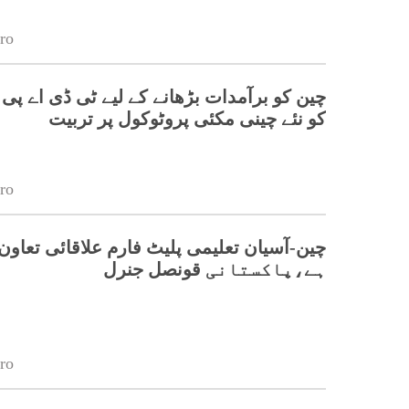
ro
چین کو برآمدات بڑھانے کے لیے ٹی ڈی اے پی
کو نئے چینی مکئی پروٹوکول پر تربیت
ro
چین-آسیان تعلیمی پلیٹ فارم علاقائی تعاون 
ہے،پاکستانی قونصل جنرل
ro