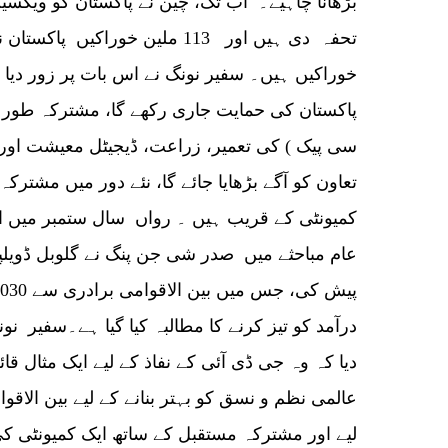
پاکستان کی حمایت جاری رکھے گا، مشترکہ طور پ
سی پیک ) کی تعمیر، زراعت، ڈیجیٹل معیشت او
تعاون کو آگے بڑھایا جائے گا، نئے دور میں مشترک
کمیونٹی کے قریب ہیں ۔ رواں سال ستمبر میں ا
عام مباحثے میں صدر شی جن پنگ نے گلوبل ڈویلپم
درآمد کو تیز کرنے کا مطالبہ کیا گیا ہے۔سفیر نو
دیا کہ وہ جی ڈی آئی کے نفاذ کے لیے ایک مثال قا
عالمی نظم و نسق کو بہتر بنانے کے لیے بین الاق
لیے اور مشترکہ مستقبل کے ساتھ ایک کمیونٹی ک