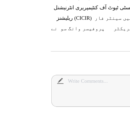
سٹی ٹیوٹ آف کنٹیمپریری انٹرنیشنل
ریلیشنز (CICIR) ڈاکٹر وانگ شیڈا ، پیکنگ یونیورسٹی میں سینٹر فار
ئریکٹر پروفیسر وانگ سو نے