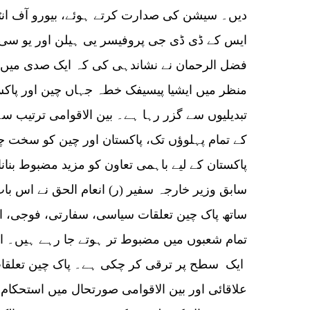
دیں۔ سیشن کی صدارت کرتے ہوئے، بیورو آف ان
ایس کے ڈی ڈی جی پروفیسر یی ہیلن اور یو سی ای
فضل الرحمان نے نشاندہی کی کہ ایک صدی میں ہو
منظر میں ایشیا پیسیفک خطہ جہاں چین اور پاکست
تبدیلیوں سے گزر رہا ہے۔ بین الاقوامی ترتیب سے
کے تمام پہلوؤں تک، پاکستان اور چین کو سخت چیل
پاکستان کے لیے باہمی تعاون کو مزید مضبوط بنا
سابق وزیر خارجہ سفیر (ر) انعام الحق نے اس بات
ساتھ پاک چین تعلقات سیاسی، سفارتی، فوجی، اقت
تمام شعبوں میں مضبوط تر ہوتے جا رہے ہیں۔ ا
ایک سطح پر ترقی کر چکی ہے۔ پاک چین تعلقات آ
علاقائی اور بین الاقوامی صورتحال میں استحکام