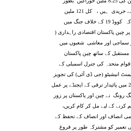
بڑھانا چاہیے۔ اب تک، چین نے پاکستان کو ویکسین کی 8.25 ملین خوراکیں بطور
تحفہ دی ہیں اور 113 ملین خوراکیں پاکستان نے خریدی ہیں ، کل 121 ملین
خوراکیں ہیں۔ سفیر نونگ نے اس بات پر زور دیا کہ کووڈ 19 کے خلاف جنگ میں
ر چین پاکستان اقتصادی راہداری (
ر سماجی اور معاشی شعبوں میں
ہ مستقبل کے ساتھ چین پاکستان
قوام متحدہ کی جنرل اسمبلی کے
نٹ انیشیٹو (جی ڈی آئی) کی تجویز
پیش کی، جس میں بین الاقوامی برادری سے 2030 میں پائیدار ترقی کے ایجنڈے پر عمل
نگ رونگ نے چین اور پاکستان پر زور
ئم کرنے کے لیے مل کر کام کریں،
وامی انصاف اور انصاف کے تحفظ کے
ی تعمیر کو مشترکہ طور پر فروغ