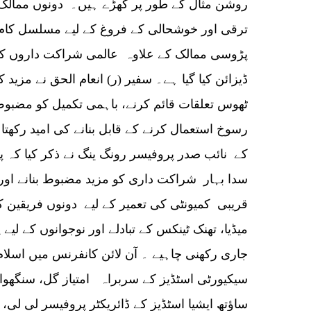
روشن مثال کے طور پر کھڑے ہیں۔ دونوں ممالک نے
ترقی اور خوشحالی کے فروغ کے لیے مسلسل کام ک
پڑوسی ممالک کے علاوہ عالمی شراکت داروں کے س
ڈیزائن کیا گیا ہے۔ سفیر (ر) انعام الحق نے مزید 
ٹھوس تعلقات قائم کرنے، باہمی تکمیل کو مضبوط ب
رسوخ استعمال کرنے کے قابل بنانے کی امید رکھت
سدا بہار شراکت داری کو مزید مضبوط بنانے اور
قریبی کمیونٹی کی تعمیر کے لیے دونوں فریقین
میڈیا، تھنک ٹینکس کے تبادلے اور نوجوانوں کے ل
جاری رکھنی چاہیے ۔ آن لائن کانفرنس میں اسلام آ
سیکیورٹی اسٹڈیز کے سربراہ امتیاز گل، سنگھوا
ساؤتھ ایشیا اسٹڈیز کے ڈائریکٹر پروفیسر لی لی،