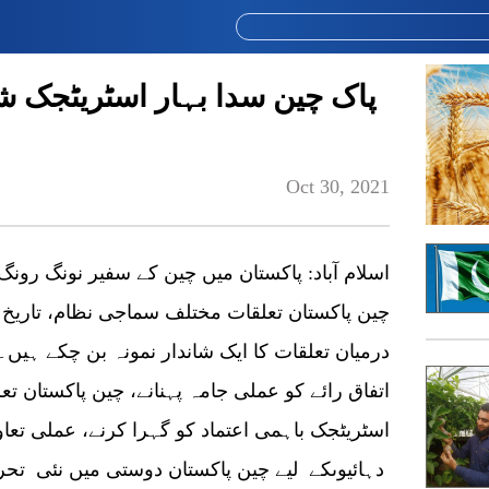
پاک چین سدا بہار اسٹریٹجک ش
Oct 30, 2021
چین پاکستان تعلقات مختلف سماجی نظام، تاریخ ا
درمیان تعلقات کا ایک شاندار نمونہ بن چکے ہیں
اتفاق رائے کو عملی جامہ پہنانے، چین پاکستان تع
اسٹریٹجک باہمی اعتماد کو گہرا کرنے، عملی تعاو
دہائیوںکے لیے چین پاکستان دوستی میں نئی تحریک