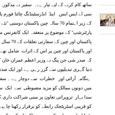
ساتھ کام کرنے کے لیے تیار ہے۔ سفیر نے مذکورہ 
کے زیر اہتمام 70 سالہ چین پاکستان دوست
پارٹنرشپ'' کے موضوع پر منعقدہ ایک کانفرنس 
پاکستان اور
اور پاکستان اور چین پر اس کے اثرات شامل ت
کہ صدر شی جن پنگ نے وزیر اعظم عمران خان کو ح
دنیا گہری تبدیلیوں سے گزر رہی ہے اور ایک صدی
ہنگامہ آرائی اور خطرات سے دوچار ہے ۔ سفیر 
میں دونوں ممالک کو مزید مضبوطی سے ایک ساتھ
سدا بہار تزویراتی تعاون پر مبنی شراکت داری کو
کو قریبی اسٹریٹجک رابطے کو برقرار رکھنا چاہی