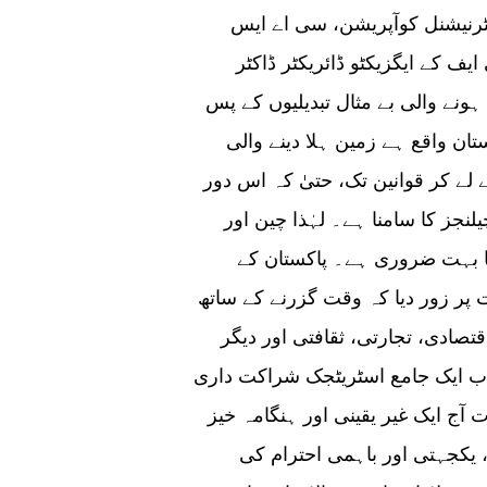
ٹرنیشنل کوآپریشن، سی اے ایس
ف کے ایگزیکٹو ڈائریکٹر ڈاکٹر
نے والی بے مثال تبدیلیوں کے پس
ان واقع ہے زمین ہلا دینے والی
 لے کر قوانین تک، حتیٰ کہ اس دور
نجز کا سامنا ہے۔ لہٰذا چین اور
نا بہت ضروری ہے۔ پاکستان کے
 پر زور دیا کہ وقت گزرنے کے ساتھ
صادی، تجارتی، ثقافتی اور دیگر
ب ایک جامع اسٹریٹجک شراکت داری
ج ایک غیر یقینی اور ہنگامہ خیز
، یکجہتی اور باہمی احترام کی