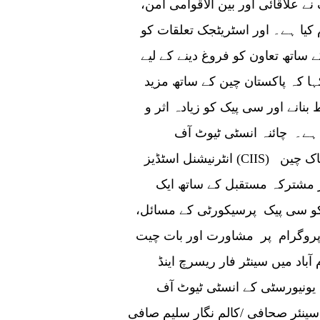
 علاقائی اور بین الاقوامی امن،
یا ہے۔ اور اسٹریٹجک تعلقات کو
اتھ تعاون کو فروغ دینے کے لیے
کہا کہ پاکستان چین کے ساتھ مزید
نانے اور سی پیک کو زیادہ اثر و
ا ہے۔ چائنہ انسٹی ٹیوٹ آف
انٹرنیشنل اسٹڈیز (CIIS) کے نائب صدر پروفیسر رونگ ینگ نے ذکر کیا کہ پاک چین
 مشترکہ مستقبل کے ساتھ ایک
 کو سی پیک پرسیکورٹی کے مسائل،
یے پروگرام پر مشاورت اور بات چیت
باد میں سینٹر فار ریسرچ اینڈ
 یونیورسٹی کے انسٹی ٹیوٹ آف
 سینئر صحافی /کالم نگار سلیم صافی