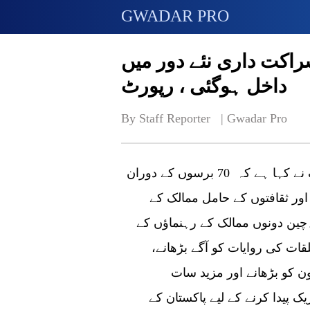
GWADAR PRO
راکت داری نئے دور میں
داخل ہوگئی ، رپورٹ
By Staff Reporter   | 
Gwadar Pro
اسلام آباد: پاکستان میں چین کے سفیر نونگ رونگ نے کہا ہے کہ 70 برسوں کے دوران
ور ثقافتوں کے حامل ممالک کے
۔چین دونوں ممالک کے رہنماؤں کے
لقات کی روایات کو آگے بڑھانے،
ن کو بڑھانے اور مزید سات
 پیدا کرنے کے لیے پاکستان کے