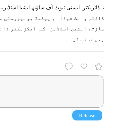
، ڈائریکٹر انسٹی ٹیوٹ آف ساؤتھ ایشیا اسٹڈیز،ن
ساؤتھ ایشین اسٹڈیز کے ایگزیکٹو ڈا
بھی خطاب کیا ۔
Release