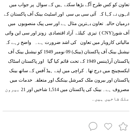
تعاون کو کس طرح آگے بڑھا سکتے ہیں کے سوال پر جواب میں
انہوں نے کہا کہ آئی سی بی سی اور اسٹیٹ بینک آف پاکستان کے
درمیان حالیہ تعاون بہترین مثال ہے اور سی پیک منصوبوں میں
تیزی کیلئے آزاد اقتصادی زونز اور سی این وائی ( CNY)آف شور
مالیاتی کاروبار میں تعاون کی اشد ضرورت ہے۔ واضح رہے کہ
نیشنل بینک آف پاکستان (بینک) 09 نومبر 1949 کو نیشنل بینک آف
پاکستان آرڈیننس 1949 کے تحت قائم کیا گیا اور پاکستان اسٹاک
ایکسچینج میں درج تھا۔ کراچی میں اپنے ہیڈ آفس کے ساتھ بینک
پاکستان اور بیرون ملک کمرشل بینکنگ اور متعلقہ خدمات میں
مصروف ہے۔ بینک کی پاکستان میں 1,514 شاخیں اور 21 بیرون
ملک شاخیں ہیں۔