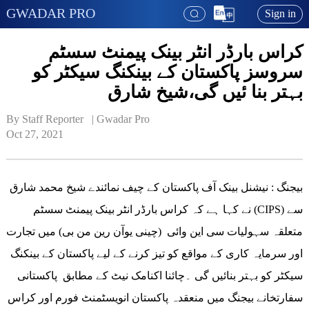
GWADAR PRO
Sign in
کراس بارڈر انٹر بینک پیمنٹ سسٹم
سروسز پاکستان کے بینکنگ سیکٹر کو
بہتر بنا ئیں گی،شیخ شارق
By Staff Reporter   | 
Gwadar Pro
Oct 27, 2021
بیجنگ : نیشنل بینک آف پاکستان کے چیف نمائندے شیخ محمد شارق
نے کہا ہے کہ کراس بارڈر انٹر بینک پیمنٹ سسٹم (CIPS) سے
متعلقہ سہولیات سی این وائی (چینی یوآن رین من بی) میں تجارت
اور سرمایہ کاری کے مواقع کو تیز کرنے کے لیے پاکستان کے بینکنگ
سیکٹر کو بہتر بنائیں گی ۔چائنا اکنامک نیٹ کے مطابق پاکستانی
سفارتخانے بیجنگ میں منعقدہ پاکستان انویسٹمنٹ فورم اور کراس