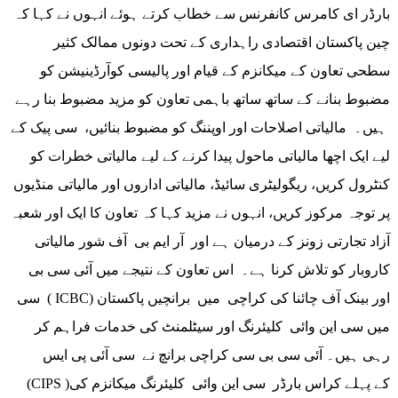
بارڈر ای کامرس کانفرنس سے خطاب کرتے ہوئے انہوں نے کہا کہ
چین پاکستان اقتصادی راہداری کے تحت دونوں ممالک کثیر
سطحی تعاون کے میکانزم کے قیام اور پالیسی کوآرڈینیشن کو
مضبوط بنانے کے ساتھ ساتھ باہمی تعاون کو مزید مضبوط بنا رہے
ہیں۔ مالیاتی اصلاحات اور اوپننگ کو مضبوط بنائیں، سی پیک کے
لیے ایک اچھا مالیاتی ماحول پیدا کرنے کے لیے مالیاتی خطرات کو
کنٹرول کریں، ریگولیٹری سائیڈ، مالیاتی اداروں اور مالیاتی منڈیوں
پر توجہ مرکوز کریں، انہوں نے مزید کہا کہ تعاون کا ایک اور شعبہ
آزاد تجارتی زونز کے درمیان ہے اور آر ایم بی آف شور مالیاتی
کاروبار کو تلاش کرنا ہے۔ اس تعاون کے نتیجے میں آئی سی بی
سی ( ICBC) اور بینک آف چائنا کی کراچی میں برانچیں پاکستان
میں سی این وائی کلیئرنگ اور سیٹلمنٹ کی خدمات فراہم کر
رہی ہیں۔ آئی سی بی سی کراچی برانچ نے سی آئی پی ایس
(CIPS )کے پہلے کراس بارڈر سی این وائی کلیئرنگ میکانزم کی