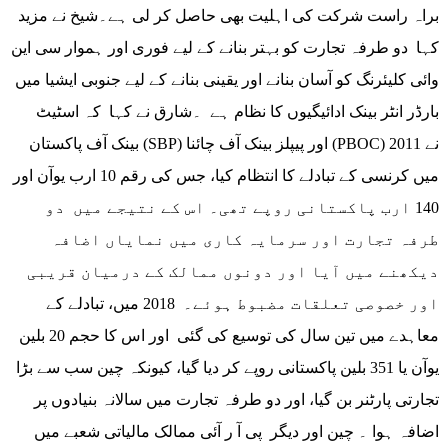
براہ راست شرکت کی اہلیت بھی حاصل کر لی ہے۔شیخ نے مزید
کہا دو طرفہ تجارت کو بہتر بنانے کے لیے فوری اور ہموار سی این
وائی کلیئرنگ کو آسان بنانے اور یقینی بنانے کے لیے جنوبی ایشیا میں
بارڈر انٹر بینک ادائیگیوں کا نظام ہے ۔شارق نے کہا کہ اسٹیٹ
بینک آف پاکستان (SBP) اور پیپلز بینک آف چائنا (PBOC) نے 2011
میں کرنسی کے تبادلے کا انتظام کیا، جس کی رقم 10 ارب یوآن اور
140 ارب پاکستانی روپے تھی۔ اس کے نتیجے میں دو
طرفہ تجارت اور سرمایہ کاری میں نمایاں اضافہ
دیکھنے میں آیا اور دونوں ممالک کے درمیان قریبی
اور خصوصی تعلقات مضبوط ہوئے۔ 2018 میں، تبادلے کے
معاہدے میں تین سال کی توسیع کی گئی اور اس کا حجم 20 بلین
یوآن یا 351 بلین پاکستانی روپے کر دیا گیا، کیونکہ چین سب سے بڑا
تجارتی پارٹنر بن گیا، اور دو طرفہ تجارت میں سالانہ بنیادوں پر
اضافہ ہوا ۔ چین اور دیگر پی آ ر آئی ممالک مالیاتی شعبے میں