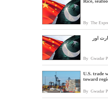
Rice, seafo
By 
The Expre
رت اور
By 
Gwadar P
U.S. trade 
toward regi
By 
Gwadar P