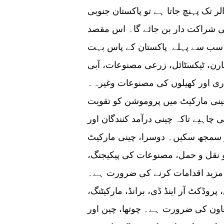
الوں کی کوششوں سے 100 بلین ڈالر تک پہنچ جاتا ہے تو پاکستان جنوبی
تی شراکت دار بن جائے گا۔ اس مقصد
وں۔سب سے پہلے پاکستان کے پاس بہت
ارن، ٹیکسٹائل، زرعی مصنوعات، آبی
ری اور کھیلوں کی مصنوعات وغیرہ۔
چینی مارکیٹ میں پروموشن کو تقویت
چاہیے تاکہ چینی درآمد کنندگان اور
ر سمجھ سکیں۔ دوسرا، چینی مارکیٹ
و نقل و حمل، مصنوعات کی پیکیجنگ،
یے مزید اقدامات کرنے کی ضرورت ہے۔
پروڈکٹ آر اینڈ ڈی، برانڈ، مارکیٹنگ،
عاون کی ضرورت ہے۔ چوتھا، چین اور