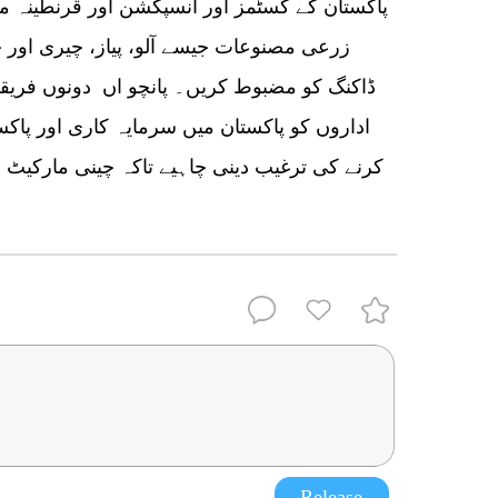
پاکستان کے کسٹمز اور انسپکشن اور قرنطینہ م
زرعی مصنوعات جیسے آلو، پیاز، چیری اور چا
ڈاکنگ کو مضبوط کریں۔ پانچو اں دونوں فریقو
اداروں کو پاکستان میں سرمایہ کاری اور پاکس
کرنے کی ترغیب دینی چاہیے تاکہ چینی مارکیٹ
Release