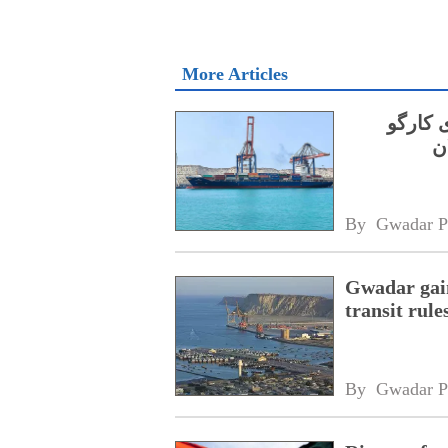
More Articles
 کارگو
By 
Gwadar P
Gwadar gain
transit rule
By 
Gwadar P