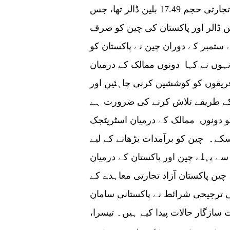
کے طور پر 2020 میں دونوں ممالک کے مابین تجارتی حجم 17.49 بلین ڈالر تھا، جس
 چین کی پاکستان کو برآمدات 15.37 بلین ڈالر اور پاکستان کی چین کو صرف
سے ستمبر کے دوران چین نے پاکستان کو
 گئیں ۔ انہوں نے کہا دونوں ممالک کے درمیان
فریقوں کو کوششیں کرنی چاہئیں اور
 کے طریقے تلاش کرنے کی ضرورت ہے
و دونوں ممالک کے درمیان اسٹریٹجک
کے۔ چین کو برآمدات بڑھانے کے لیے
 پہلے چین اور پاکستان کے درمیان
ین پاکستان آزاد تجارتی معاہدے کے
ترجیحی شرائط نے پاکستانی سامان
 سازگار حالات پیدا کیے ہیں۔ تیسرا،