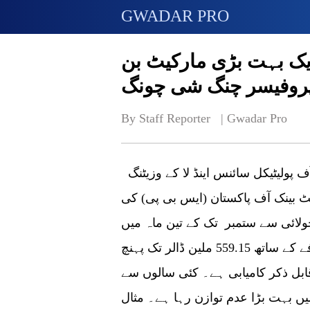
GWADAR PRO
ایک بہت بڑی مارکیٹ بن
پروفیسر چنگ شی چونگ
By Staff Reporter   | 
Gwadar Pro
بیجنگ :چین کی ساوتھ ویسٹ یونیورسٹی آف پولیٹیکل سائنس اینڈ لا کے وزیٹنگ
 بینک آف پاکستان (ایس بی پی) کی
لائی سے ستمبر تک کے تین ماہ میں
پاکستان کی چین کو برآمدات 69.73 فیصد اضافے کے ساتھ 559.15 ملین ڈالر تک پہنچ
ابل ذکر کامیابی ہے۔ کئی سالوں سے
ں بہت بڑا عدم توازن رہا ہے۔ مثال