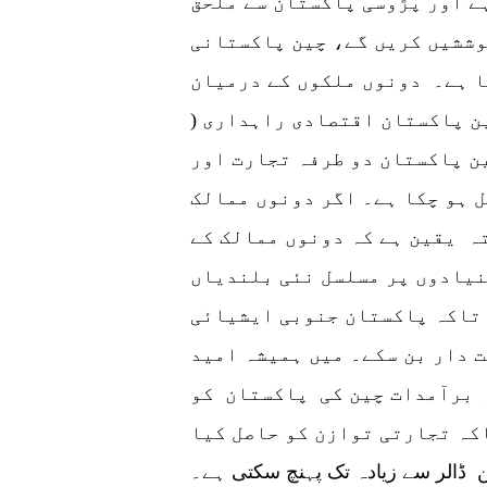
ا ملک ہے جس کی آبادی 1.4 ارب ہے اور پڑوسی پاکستان سے ملحق
وششیں کریں گے، چین پاکستانی
 ہے۔ دونوں ملکوں کے درمیان
ن پاکستان اقتصادی راہداری (
ین پاکستان دو طرفہ تجارت اور
 ہو چکا ہے۔ اگر دونوں ممالک
ہ یقین ہے کہ دونوں ممالک کے
نیادوں پر مسلسل نئی بلندیاں
 تاکہ پاکستان جنوبی ایشیائی
 دار بن سکے۔ میں ہمیشہ امید
 برآمدات چین کی پاکستان کو
کہ تجارتی توازن کو حاصل کیا
و دوطرفہ تجارت جلد ہی 30 بلین ڈالر سے زیادہ تک پہنچ سکتی ہے۔