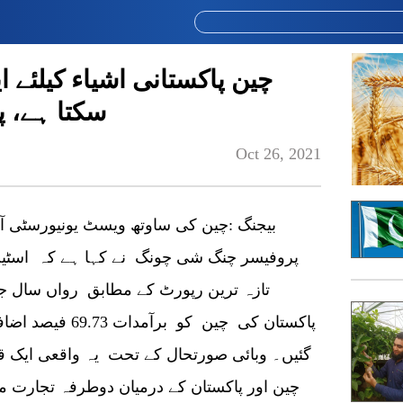
چین پاکستانی اشیاء کیلئے 
سکتا ہے، 
Oct 26, 2021
پروفیسر چنگ شی چونگ نے کہا ہے کہ اسٹیٹ
تازہ ترین رپورٹ کے مطابق رواں سال جو
گئیں۔ وبائی صورتحال کے تحت یہ واقعی ایک ق
چین اور پاکستان کے درمیان دوطرفہ تجارت می