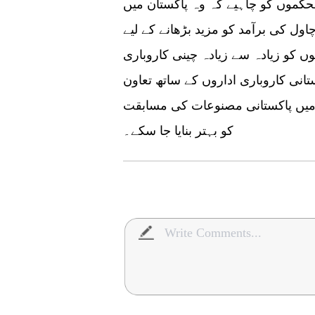
حکموں کو چاہیے کہ وہ پاکستان میں
ول کی برآمد کو مزید بڑھانے کے لیے
ں کو زیادہ سے زیادہ چینی کاروباری
تانی کاروباری اداروں کے ساتھ تعاون
 میں پاکستانی مصنوعات کی مسابقت
کو بہتر بنایا جا سکے۔