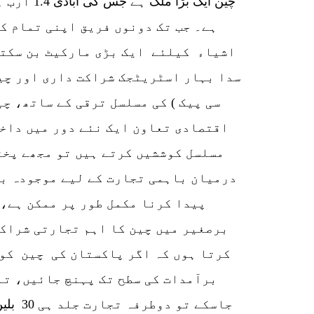
چین ایک بڑ
ہے۔ جب تک دونوں فریق اپنی تمام ک
اشیاء کیلئے ایک بڑی مارکیٹ بن سکتا
سدا بہار اسٹریٹجک شراکت داری اور چی
سی پیک ) کی مسلسل ترقی کے ساتھ، چ
اقتصادی تعاون ایک نئے دور میں داخل
مسلسل کوششیں کرتے ہیں تو مجھے پخت
درمیان باہمی تجارت کے لیے موجودہ ب
پیدا کرنا مکمل طور پر ممکن ہے،
برصغیر میں چین کا اہم تجارتی شراکت
کرتا ہوں کہ اگر پاکستان کی چین کو
برآمدات کی سطح تک پہنچ جائیں، تا
جاسکے ت