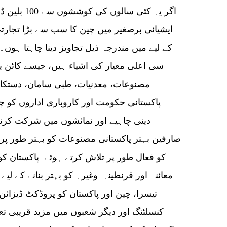
اگر یہ کئی س
ایشیائی برصغیر میں چین کا سب سے بڑا تجار
کے لیے میں مندرجہ ذیل تجاویز دینا چاہتا ہ
سی اعلی معیار کی اشیاء ہیں، جیسے کاٹن ی
مصنوعات، معدنیات، طبی سامان، دستکا
پاکستانی حکومت اور کاروباری اداروں کو 
دینی چاہیے اور نمائشوں میں شرکت کرنی 
صارفین بہتر پاکستانی مصنوعات کو بہتر طور پ
کو فعال طور پر تلاش کرتے ہوئے پاکستان ک
معائنہ اور قرنطینہ وغیرہ کو بہتر بنانے کے ل
تیسرا، چین اور پاکستان کو پروڈکٹ ڈیزائن، 
کنسلٹنگ اور دیگر شعبوں میں مزید قریبی ت