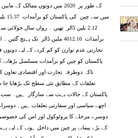
میں سے
2.12 بلین ڈالر تھیں ۔ رواں سال جولائی 
برآمدات 4012.10 ملین ڈالر تک پہنچ
تجارتی عدم توازن کو کم کرنے کے لیے دونوں 
پاکستان کو چین کو برآمدات مسلسل بڑھانے
تاکہ دوطرفہ تجارت اور اقتصادی تعاون ک
تعلقات کے مطابق نئی سطح تک بڑھایا جا س
پاکستان کے حالات بہت سے سازگار ہیں۔ سب سے
اچھے سیاسی اور سفارتی تعلقات ہیں۔ دوسرا، چ
دوسرے مرحلے کا پروٹوکول اور اس کی خصوصی 
کے بڑے پیمانے پر چین میں داخل ہونے کے لیے بہت