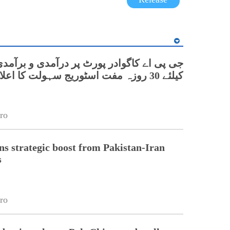
جی پی اے کاگوادر پورٹ پر درآمدی و برآمدی
کیلئے 30 روزہ مفت اسٹوریج سہولت کا اعلان
ro
s strategic boost from Pakistan-Iran
s
ro