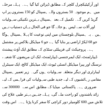
اور آرکیٹیکچرل کلچر کے مطابق ڈیزائن کیا گیا ہے۔ پہلے مرحلے
میں ہم موجودہ 50 بستروں والے ہسپتال کو 150 بستروں پر اپ
گریڈ کریں گے۔ تکمیل کے بعد ہسپتال بہترین تکنیکی سہولیات
اور آلات سے لیس ہو جائے گا جو فی الحال یہاں دستیاب نہیں
ہیں ۔ یہ ہسپتال بلوچستان میں اپنی نوعیت کا پہلا ہسپتال ہوگا
جو 68 ایکڑ اراضی پر بنایا گیا ہے جو 6 میڈیکل بلاکس پر مشتمل
ہے۔ پروجیکٹ کی فزیبلٹی سٹڈی کے مطابق ایک آؤٹ پیشنٹ
ڈیپارٹمنٹ، ایک ایمرجنسی ڈیپارٹمنٹ، ایک ان مریضوں کا شعبہ،
نرسنگ اور پیرا میڈیکل انسٹی ٹیوٹ، ایک میڈیکل کالج، ایک سینٹرل
لیبارٹری اور دیگر متعلقہ سہولیات ہوں گی۔ زیر تعمیر ہسپتال
مقامی رہائشیوں کے لیے جدید طبی سہولیات کی فراہمی کے لیے
ضروری ہے۔ پاکستانی میڈیا کے مطابق اس سے 300000 سے
زائد باشندوں کو راحت ملے گی، پہلے جنہیں بہتر طبی علاج کی
تلاش میں 600 کلومیٹر دور کراچی کا سفر کرنا پڑتا ہے۔ اس وقت