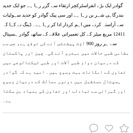
گوادر ایک بڑے انفراسٹرکچر ارتقاء سے گزر رہا ہے جو ایک جدید
بندرگاہی شہر بن رہا ہے اور سی پیک گوادر کو جدید سہولیات
سے آراستہ کرنے میں اہم کردار ادا کر رہا ہے۔ ڈینگ نے کہا کہ
12411 مربع میٹر کے کل تعمیراتی علاقے کے ساتھ، گوادر ہسپتال
سے ہر روز 900 آؤٹ پیشنٹس آنے کی توقع ہے، جس سے
مقامی طبی حالات میں بہتری آئے گی۔ چین اور پاکستان
کے درمیان دوا، طبی آلات اور طبی ٹیکنالوجی میں
تعاون کے امکانات بہت وسیع ہیں۔ امید ہے کہ گوادر
ہسپتال مستقبل میں دونوں ممالک کے درمیان وسیع
اور گہرائی سے تبادلے اور تعاون کی بنیاد بن سکتا
ہے۔