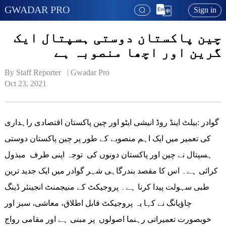
GWADAR PRO
Sign in
چین پاکستان دوستی ہسپتال ایک
گرین اور اچھا منصوبہ ہے
By Staff Reporter   | 
Gwadar Pro
Oct 23, 2021
گوادر :بیلٹ اینڈ روڈ انیشی ایٹو اور چین پاکستان اقتصادی راہداری
کی تعمیر میں ایک اہم منصوبے کے طور پر چین پاکستان دوستی
ہسپتال نے چین اور پاکستان دونوں کی توجہ اپنی طرف مبذول
کرائی ہے۔ اس کا مقصد بندرگاہی شہر گوادر میں ایک جدید ترین
طبی سہولت پیدا کرنا ہے۔ پروجیکٹ کے منیجمنٹ انجینئر ڈینگ
چاؤیانگ نے کہا یہ پروجیکٹ قابل اطلاق، معاشی، سبز اور
خوبصورت تعمیراتی رہنما اصولوں پر مبنی ہے اور مقامی رواج