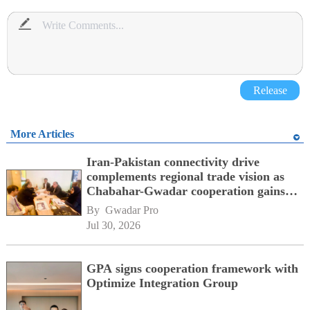
Release
More Articles
Iran-Pakistan connectivity drive
complements regional trade vision as
Chabahar-Gwadar cooperation gains
momentum alongside China's BRI
By 
Gwadar Pro
network
Jul 30, 2026
GPA signs cooperation framework with
Optimize Integration Group