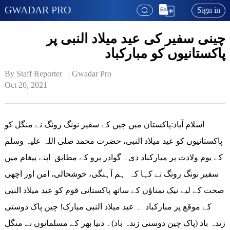
GWADAR PRO
Sign in
چینی سفیر کی عید میلاد النبی پر
پاکستانیوں کو مبارکباد
By Staff Reporter   | 
Gwadar Pro
Oct 20, 2021
اسلام آباد:پاکستان میں چین کے سفیر نونگ رونگ نے منگل کو
پاکستانیوں کو عید میلاد النبی، حضرت محمد صلی اللہ علیہ وسلم
کے یوم ولادت پر مبارکباد دی۔ گوادر پرو کے مطابق اپنے پیغام میں
سفیر نونگ رونگ نے کہا کہ ہم آہنگی، خوشحالی، امن اور اچھی
صحت کے لیے نیک تمناؤں کے ساتھ پاکستانی قوم کو عید میلاد النبی
کے موقع پر مبارکباد ۔ عید میلاد النبی مبارک! چین پاک دوستی
زندہ باد (پاک چین دوستی زندہ باد)۔ دنیا بھر کے مسلمانوں نے منگل