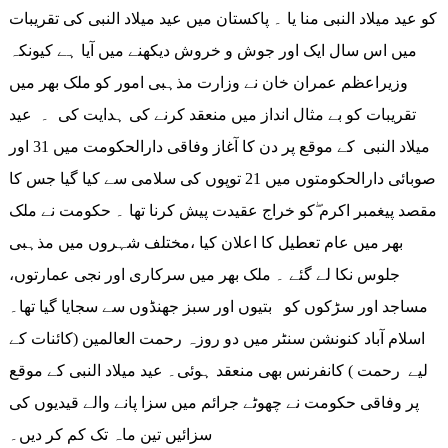
کو عید میلاد النبی منا یا ۔ پاکستان میں عید میلاد النبی کی تقریبات
میں اس سال ایک اور جوش و خروش دیکھنے میں آیا ہے کیونکہ
وزیراعظم عمران خان نے وزارت مذہبی امور کو ملک بھر میں
تقریبات کو بے مثال انداز میں منعقد کرنے کی ہدایت کی ۔ عید
میلاد النبی کے موقع پر دن کا آغاز وفاقی دارالحکومت میں 31 اور
صوبائی دارالحکومتوں میں 21 توپوں کی سلامی سے کیا گیا جس کا
مقصد پیغمبر اکرم ۖکو خراج عقیدت پیش کرنا تھا ۔ حکومت نے ملک
بھر میں عام تعطیل کا اعلان کیا ،مختلف شہروں میں مذہبی
جلوس نکا لے گئے ۔ ملک بھر میں سرکاری اور نجی عمارتوں،
مساجد اور سڑکوں کو بتیوں اور سبز جھنڈوں سے سجایا گیا تھا۔
اسلام آباد کنونشن سنٹر میں دو روزہ رحمت العالمین (کائنات کے
لیے رحمت ) کانفرنس بھی منعقد ہوئی۔ عید میلاد النبی کے موقع
پر وفاقی حکومت نے چھوٹے جرائم میں سزا پانے والے قیدیوں کی
سزائیں تین ماہ تک کم کر دیں۔