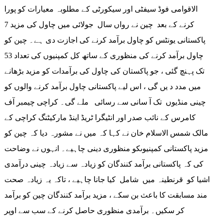
الاقوامی فوڈ سیفٹی اور سیکورٹی کے مطلوبہ معیارات کو پورا
کرنے کے بعد چین نے رواں سال جولائی میں چاول کی مزید 7
پاکستانی یونٹس کو چاول برآمد کرنے کی اجازت دی ہے۔ چین کو
چاول برآمد کرنے کی منظوری کے ساتھ کل کمپنیوں کی تعداد 53
تک پہنچ گئی ، جو پاکستان کی چاول کی برآمدات کو مزید بڑھانے
میں مدد د یں گی ، اس لیے پاکستانی چاول برآمد کرنے والوں کو
چینی منڈیوں تک آ سانی سے رسائی ملے گی۔ کراچی چیمبر آف
کامرس کے نائب صدر اور انٹیگرا ٹریڈ اینڈ مارکیٹنگ کراچی کے
مالک شمس الاسلام خان نے کہا کہ میں نے مشورہ دیا کہ چین کو
مزید پاکستانی کمپنیوںکو منظوری دینی چاہیے۔ انہوں نے وضاحت
کی کہ پاکستانی برآمد کنندگان کو زیادہ سے زیادہ چینی درآمدی
اشیا کو قرنطینہ میں شامل کیا جانا چاہیے ، تاکہ یہ زیادہ صحت
مند مسابقت کا باعث بن سکے ، مزید برآمد کنندگان چین کو برآمد
کر سکیں۔ برآمدی منظوری حاصل کرنے کے سب سے اوپر