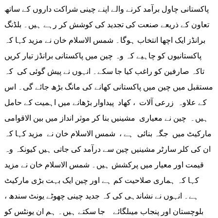
پاکستانی چاول برآمد کرنے والے اپنے چینی شراکت داروں کے ساتھ
تعاون کے ذریعے صنعت کی تجدید کی کوشش کر رہے ہیں۔ بلڈنگ
برانڈز ایک اچھا انتخاب ہوگا۔ شمس الاسلام خان نے مزید کہا کہ
پاکستانیوں کو چاہیے کہ وہ چین میں پاکستانی برانڈز تیار کریں
تاکہ صارفین کو راغب کیا جا سکے۔ انہوں نے پیش گوئی کی کہ
مستقبل میں چین میں پاکستانی کھانے کی مانگ بڑھ جائے گی۔ اس
کے علاوہ زرعی آلات ، کھاد پیداوار بڑھانے میں اہمیت کے حامل
ہیں۔ چین نے معیاری مشینیں بنا کر موثر انداز میں بین الاقوامی
مارکیٹ میں جگہ بنائی ہے ، شمس الاسلام خان نے مزید کہا کہ
ان کی کلر سارٹر مشینیں چین سے درآمد کی جاتی ہیں کیونکہ وہ
قیمت اور معیار میں پرکشش ہیں۔ شمس الاسلام خان نے مزید
کہا کہ ہماری صلاحیت کم ہے اور چین ایک بہت بڑی مارکیٹ
ہے۔ انہوں نے نشاندہی کی کہ جدید چینی چھوٹے یونٹ سندھ ،
بلوچستان اور پنجاب میںلگائے جا سکتے ہیں۔ ہم ان یونٹس کو