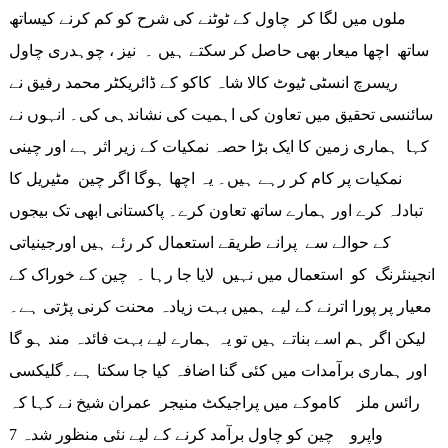
ملوں میں لگا کر چاول کے ٹوٹنے کی شرح کو کم کرنے کیساتھ
ساتھ اچھا میعار بھی حاصل کر سکتے ہیں ۔ نیز ، چوہدری چاول
ریسرچ انسٹی ٹیوٹ کالا شاہ کاکو کے ڈائریکٹر محمد رفیق نے
سائنسی تحقیق میں تعاون کی اہمیت کی نشاندہی کی۔ انہوں نے
کہا ہماری زمین کا ایک بڑا حصہ نمکیات کے زیر اثر ہے اور چینی
نمکیات پر کام کر رہے ہیں۔ یہ اچھا ہوگا اگر چین مٹیریل کا
تبادلہ کرے اور ہمارے ساتھ تعاون کرے۔ پاکستانی ابھی تک بیجوں
کے حوالے سے پرانے طریقے استعمال کر رئے ہیں اورجینیاتی
انجینئرنگ کو استعمال میں نہیں لایا جا رہا ۔ چین کے خوراک کے
معیار پر پورا اترنے کے لیے ہمیں بہت زیادہ محنت کرنی پڑتی ہے۔
لیکن اگر ہم اسے بناتے ہیں تو یہ ہمارے لیے بہت فائدہ مند ہو گا
اور ہماری برآمدات میں کئی گنا اضافہ کیا جا سکتا ہے۔گلیکسی
رائس ملز کاموکے میں پراجیکٹ منیجر عمران شیخ نے کہا کہ
واپرو چین کو چاول برآمد کرنے کے لیے نئی منظور شدہ 7