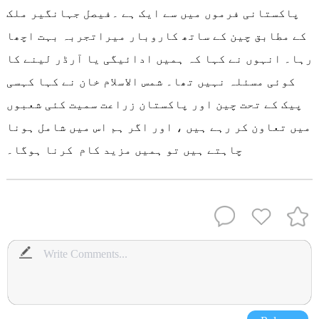
پاکستانی فرموں میں سے ایک ہے ۔فیصل جہانگیر ملک
کے مطابق چین کے ساتھ کاروبار میراتجربہ بہت اچھا
رہا۔ انہوں نے کہا کہ ہمیں ادائیگی یا آرڈر لینے کا
کوئی مسئلہ نہیں تھا۔ شمس الاسلام خان نے کہا کہسی
پیک کے تحت چین اور پاکستان زراعت سمیت کئی شعبوں
میں تعاون کر رہے ہیں ، اور اگر ہم اس میں شامل ہونا
چاہتے ہیں تو ہمیں مزید کام کرنا ہوگا۔