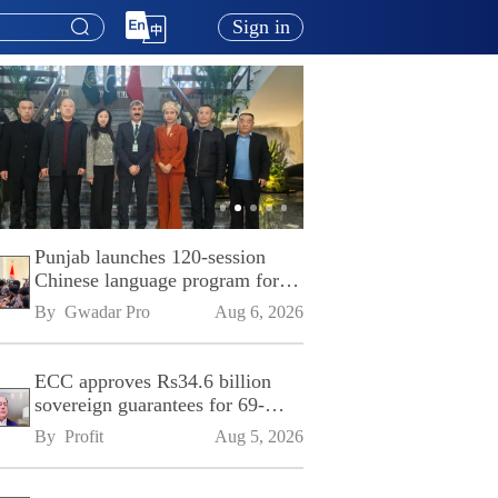
Sign in
Punjab launches 120-session
Chinese language program for
SPU
By 
Gwadar Pro
Aug 6, 2026
ECC approves Rs34.6 billion
sovereign guarantees for 69-
kilometre Sialkot-Kharian
By 
Profit
Aug 5, 2026
Motorway