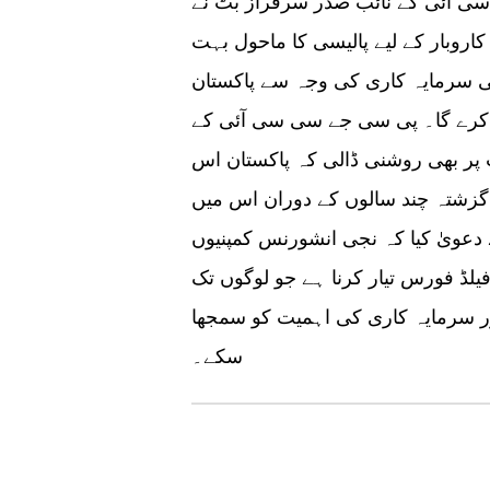
سی آئی کے نائب صدر سرفراز بٹ نے
اروبار کے لیے پالیسی کا ماحول بہت
ی سرمایہ کاری کی وجہ سے پاکستان
ل کرے گا۔ پی سی جے سی سی آئی کے
 پر بھی روشنی ڈالی کہ پاکستان اس
گزشتہ چند سالوں کے دوران اس میں
 دعویٰ کیا کہ نجی انشورنس کمپنیوں
یلڈ فورس تیار کرنا ہے جو لوگوں تک
ر سرمایہ کاری کی اہمیت کو سمجھا
سکے۔