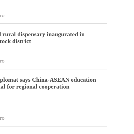
ro
 rural dispensary inaugurated in
tock district
ro
diplomat says China-ASEAN education
tal for regional cooperation
ro