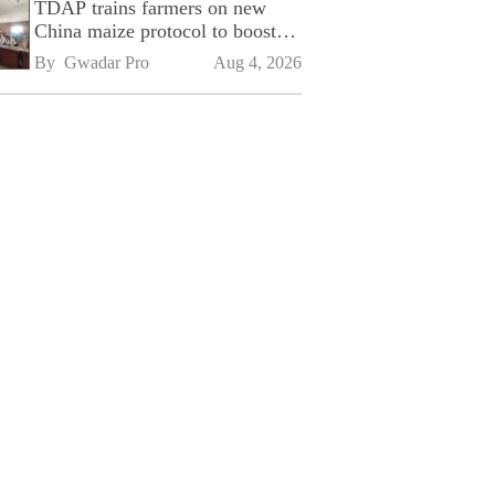
TDAP trains farmers on new
China maize protocol to boost
exports
By 
Gwadar Pro
Aug 4, 2026