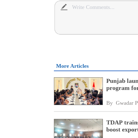
More Articles
Punjab laun
program fo
By 
Gwadar P
TDAP trains
boost expor