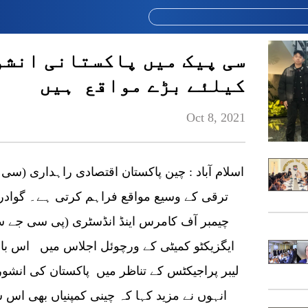
سی پیک میں پاکستانی انش
کیلئے بڑے مواقع ہیں
Oct 8, 2021
اسلام آباد : چین پاکستان اقتصادی راہداری (سی
ترقی کے وسیع مواقع فراہم کرتی ہے۔ گوادر
چیمبر آف کامرس اینڈ انڈسٹری (پی سی جے 
ایگزیکٹو کمیٹی کے ورچوئل اجلاس میں اس بات 
لیبر پراجیکٹس کے تناظر میں پاکستان کی انش
انہوں نے مزید کہا کہ چینی کمپنیاں بھی اس