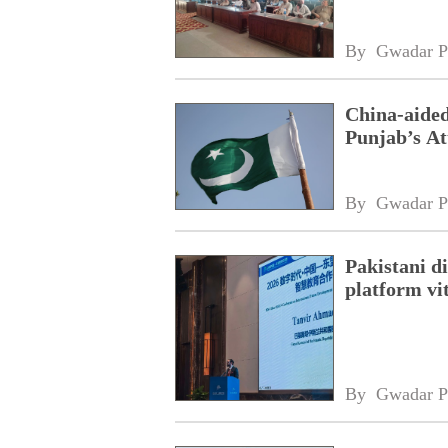
By 
Gwadar P
China-aided
Punjab’s At
By 
Gwadar P
Pakistani 
platform vi
By 
Gwadar P