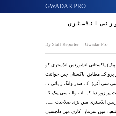
GWADAR PRO
ورنس انڈسٹری
By Staff Reporter   | 
Gwadar Pro
 پیک) پاکستانی انشورنس انڈسٹری کو
 پرو کے مطابق پاکستان چین جوائنٹ
سی سی آئی) کے صدر وانگ زہائی نے
پر زور دیا کہ آنے والے سی پیک کے
ورنس انڈسٹری میں بڑی صلاحیت ہے۔
 شعبے میں سرمایہ کاری میں دلچسپی