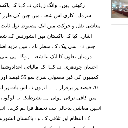
رکھتی ہیں۔ وانگ زہائی نے کہا کہ پاک
سرمایہ کاری اس شعبے میں چین کی طرز کی
معاشی نقل و حرکت میں ایک مضبوط ٹول ثابت
اشارہ کیا کہ پاکستان میں انشورنس کے شع
جس نے سی پیک کے منظر نامے میں مزید اضافہ 
درمیان تعاون کا ایک نیا شعبہ ہوگا۔ پی س
احسان چودھری نے کہا کہ مالیاتی اعدادوشمار
کمپنیوں کی غیر م
70 فیصد پر برقرار ہے۔ انہوں نے اس بات پر ا
میں کافی ترقی ہوئی ہے بشرطیکہ یہ لوگوں ک
انہیں معاشی بدحالی سے تحفظ فراہم کرے۔ انہو
کے انتظام اور تلافی کے لیے پاکستان انشور