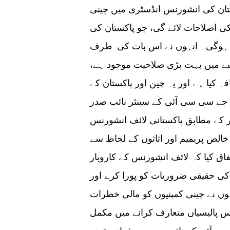
ستان کی انشورنس انڈسٹری میں چینی
 اصلاحات لائے گی، جو پاکستان کی
 ہوگی۔ انہوں نے اس بات کی طرف
بے میں بہت بڑی صلاحیت موجود ہے،
کیا ہے اور یہ چین اور پاکستان کے
ی جے سی سی آئی کے سینئر نائب صدر
 کے مطابق پاکستانی لائف انشورنس
عمولی شرح نمو 55 فیصد اور خالص پریمیم اور اثاثوں کے لحاظ سے
تفاق کیا کہ لائف انشورنس کے کاروبار
ی حقیقی ضروریات کو پورا کرے اور
ں نے چینی کمپنیوں کو مالی خطرات
نس پالیسیاں متعارف کرانے میں مکمل