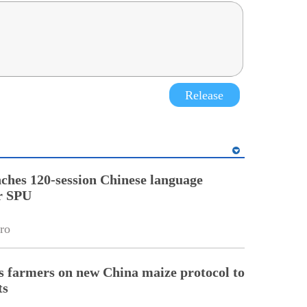
Release
ches 120-session Chinese language
r SPU
ro
 farmers on new China maize protocol to
ts