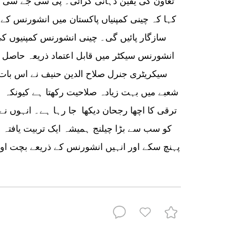
تعاون کی یقین دہانی کرائی۔ پی سی جے سی 
کہا کہ چینی کمپنیاں پاکستان میں انشورنس کے ک
سازگار پائیں گی۔ چینی انشورنس کمپنیوں ک
انشورنس سیکٹر میں قابل اعتماد ذریعہ حاص
سیکریٹری جنرل صلاح الدین حنیف نے اس بات
شعبے میں بہت زیادہ صلاحیت رکھتا ہے کیونکہ 
ترقی کا اچھا رجحان دیکھا جا رہا ہے۔ انہوں نے
کو سب سے بڑا چیلنج ہمیشہ ایک تربیت یافتہ ف
پہنچ سکے اور انہیں انشورنس کے ذریعے بچت او